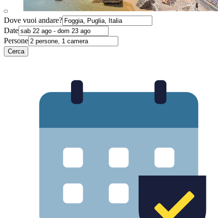
Dove vuoi andare?
Date
Persone
Cerca