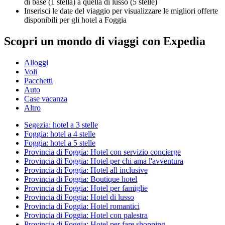
di base (1 stella) a quella di lusso (5 stelle)
Inserisci le date del viaggio per visualizzare le migliori offerte
disponibili per gli hotel a Foggia
Scopri un mondo di viaggi con Expedia
Alloggi
Voli
Pacchetti
Auto
Case vacanza
Altro
Segezia: hotel a 3 stelle
Foggia: hotel a 4 stelle
Foggia: hotel a 5 stelle
Provincia di Foggia: Hotel con servizio concierge
Provincia di Foggia: Hotel per chi ama l'avventura
Provincia di Foggia: Hotel all inclusive
Provincia di Foggia: Boutique hotel
Provincia di Foggia: Hotel per famiglie
Provincia di Foggia: Hotel di lusso
Provincia di Foggia: Hotel romantici
Provincia di Foggia: Hotel con palestra
Provincia di Foggia: Hotel per fare shopping