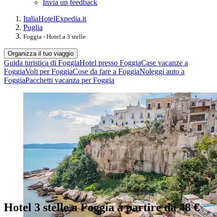
Invia un feedback
Italia
Hotel
Expedia.it
Puglia
Foggia - Hotel a 3 stelle
Organizza il tuo viaggio
Guida turistica di Foggia
Hotel presso Foggia
Case vacanze a
Foggia
Voli per Foggia
Cose da fare a Foggia
Noleggi auto a
Foggia
Pacchetti vacanza per Foggia
Hotel 3 stelle a Foggia a partire da 48 €