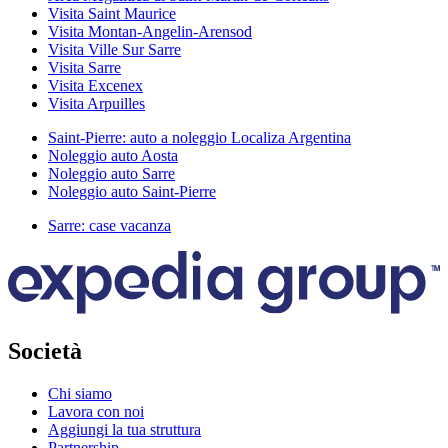
Visita Saint Maurice
Visita Montan-Angelin-Arensod
Visita Ville Sur Sarre
Visita Sarre
Visita Excenex
Visita Arpuilles
Saint-Pierre: auto a noleggio Localiza Argentina
Noleggio auto Aosta
Noleggio auto Sarre
Noleggio auto Saint-Pierre
Sarre: case vacanza
Società
Chi siamo
Lavora con noi
Aggiungi la tua struttura
Partnership