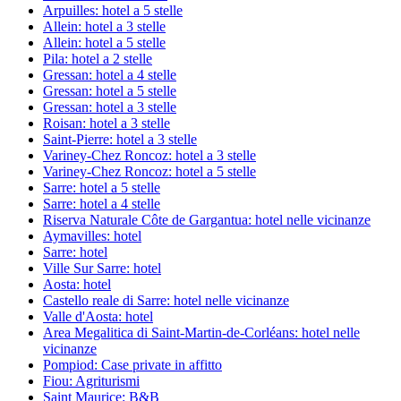
Arpuilles: hotel a 5 stelle
Allein: hotel a 3 stelle
Allein: hotel a 5 stelle
Pila: hotel a 2 stelle
Gressan: hotel a 4 stelle
Gressan: hotel a 5 stelle
Gressan: hotel a 3 stelle
Roisan: hotel a 3 stelle
Saint-Pierre: hotel a 3 stelle
Variney-Chez Roncoz: hotel a 3 stelle
Variney-Chez Roncoz: hotel a 5 stelle
Sarre: hotel a 5 stelle
Sarre: hotel a 4 stelle
Riserva Naturale Côte de Gargantua: hotel nelle vicinanze
Aymavilles: hotel
Sarre: hotel
Ville Sur Sarre: hotel
Aosta: hotel
Castello reale di Sarre: hotel nelle vicinanze
Valle d'Aosta: hotel
Area Megalitica di Saint-Martin-de-Corléans: hotel nelle
vicinanze
Pompiod: Case private in affitto
Fiou: Agriturismi
Saint Maurice: B&B