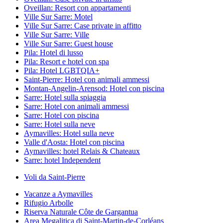
Oveillan: Resort con appartamenti
Ville Sur Sarre: Motel
Ville Sur Sarre: Case private in affitto
Ville Sur Sarre: Ville
Ville Sur Sarre: Guest house
Pila: Hotel di lusso
Pila: Resort e hotel con spa
Pila: Hotel LGBTQIA+
Saint-Pierre: Hotel con animali ammessi
Montan-Angelin-Arensod: Hotel con piscina
Sarre: Hotel sulla spiaggia
Sarre: Hotel con animali ammessi
Sarre: Hotel con piscina
Sarre: Hotel sulla neve
Aymavilles: Hotel sulla neve
Valle d'Aosta: Hotel con piscina
Aymavilles: hotel Relais & Chateaux
Sarre: hotel Independent
Voli da Saint-Pierre
Vacanze a Aymavilles
Rifugio Arbolle
Riserva Naturale Côte de Gargantua
Area Megalitica di Saint-Martin-de-Corléans