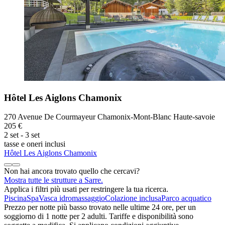
Hôtel Les Aiglons Chamonix
270 Avenue De Courmayeur Chamonix-Mont-Blanc Haute-savoie
205 €
2 set - 3 set
tasse e oneri inclusi
Hôtel Les Aiglons Chamonix
Non hai ancora trovato quello che cercavi?
Mostra tutte le strutture a Sarre.
Applica i filtri più usati per restringere la tua ricerca.
Piscina
Spa
Vasca idromassaggio
Colazione inclusa
Parco acquatico
Prezzo per notte più basso trovato nelle ultime 24 ore, per un
soggiorno di 1 notte per 2 adulti. Tariffe e disponibilità sono