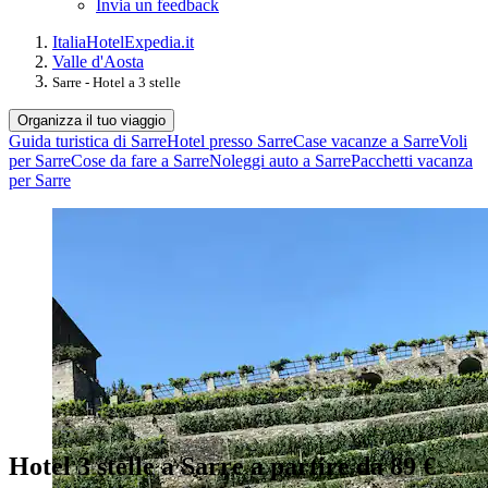
Invia un feedback
Italia
Hotel
Expedia.it
Valle d'Aosta
Sarre - Hotel a 3 stelle
Organizza il tuo viaggio
Guida turistica di Sarre
Hotel presso Sarre
Case vacanze a Sarre
Voli
per Sarre
Cose da fare a Sarre
Noleggi auto a Sarre
Pacchetti vacanza
per Sarre
Hotel 3 stelle a Sarre a partire da 89 €