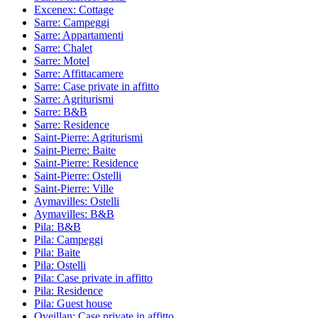
Excenex: Cottage
Sarre: Campeggi
Sarre: Appartamenti
Sarre: Chalet
Sarre: Motel
Sarre: Affittacamere
Sarre: Case private in affitto
Sarre: Agriturismi
Sarre: B&B
Sarre: Residence
Saint-Pierre: Agriturismi
Saint-Pierre: Baite
Saint-Pierre: Residence
Saint-Pierre: Ostelli
Saint-Pierre: Ville
Aymavilles: Ostelli
Aymavilles: B&B
Pila: B&B
Pila: Campeggi
Pila: Baite
Pila: Ostelli
Pila: Case private in affitto
Pila: Residence
Pila: Guest house
Oveillan: Case private in affitto