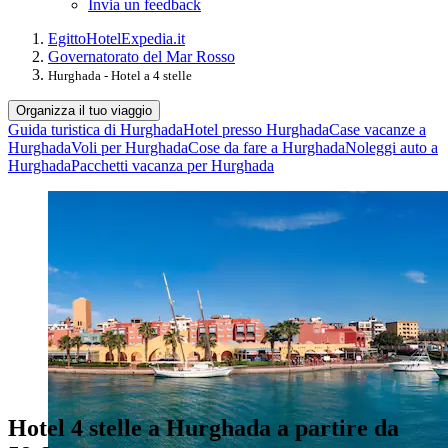
Invia un feedback
Egitto
Hotel
Expedia.it
Governatorato del Mar Rosso
Hurghada - Hotel a 4 stelle
Organizza il tuo viaggio
Guida turistica di Hurghada
Hotel presso Hurghada
Case vacanze a
Hurghada
Voli per Hurghada
Cose da fare a Hurghada
Noleggi auto a
Hurghada
Pacchetti vacanza per Hurghada
Hotel 4 stelle a Hurghada a partire da