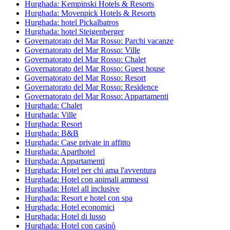
Hurghada: Kempinski Hotels & Resorts
Hurghada: Movenpick Hotels & Resorts
Hurghada: hotel Pickalbatros
Hurghada: hotel Steigenberger
Governatorato del Mar Rosso: Parchi vacanze
Governatorato del Mar Rosso: Ville
Governatorato del Mar Rosso: Chalet
Governatorato del Mar Rosso: Guest house
Governatorato del Mar Rosso: Resort
Governatorato del Mar Rosso: Residence
Governatorato del Mar Rosso: Appartamenti
Hurghada: Chalet
Hurghada: Ville
Hurghada: Resort
Hurghada: B&B
Hurghada: Case private in affitto
Hurghada: Aparthotel
Hurghada: Appartamenti
Hurghada: Hotel per chi ama l'avventura
Hurghada: Hotel con animali ammessi
Hurghada: Hotel all inclusive
Hurghada: Resort e hotel con spa
Hurghada: Hotel economici
Hurghada: Hotel di lusso
Hurghada: Hotel con casinò