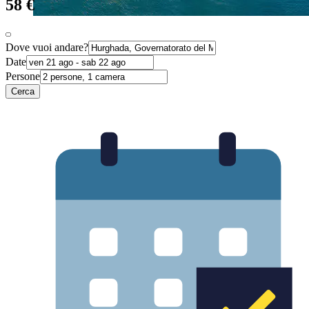
58 €
Dove vuoi andare?
Date
Persone
Cerca