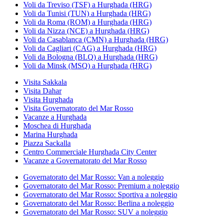
Voli da Treviso (TSF) a Hurghada (HRG)
Voli da Tunisi (TUN) a Hurghada (HRG)
Voli da Roma (ROM) a Hurghada (HRG)
Voli da Nizza (NCE) a Hurghada (HRG)
Voli da Casablanca (CMN) a Hurghada (HRG)
Voli da Cagliari (CAG) a Hurghada (HRG)
Voli da Bologna (BLQ) a Hurghada (HRG)
Voli da Minsk (MSQ) a Hurghada (HRG)
Visita Sakkala
Visita Dahar
Visita Hurghada
Visita Governatorato del Mar Rosso
Vacanze a Hurghada
Moschea di Hurghada
Marina Hurghada
Piazza Sackalla
Centro Commerciale Hurghada City Center
Vacanze a Governatorato del Mar Rosso
Governatorato del Mar Rosso: Van a noleggio
Governatorato del Mar Rosso: Premium a noleggio
Governatorato del Mar Rosso: Sportiva a noleggio
Governatorato del Mar Rosso: Berlina a noleggio
Governatorato del Mar Rosso: SUV a noleggio