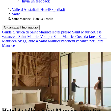
Invia un feedback
Valle d'Aosta
Italia
Hotel
Expedia.it
Sarre
Saint Maurice - Hotel a 4 stelle
Organizza il tuo viaggio
Guida turistica di Saint Maurice
Hotel presso Saint Maurice
Case
vacanze a Saint Maurice
Voli per Saint Maurice
Cose da fare a Saint
Maurice
Noleggi auto a Saint Maurice
Pacchetti vacanza per Saint
Maurice
Hotel 4 stelle a Saint Maurice a partire