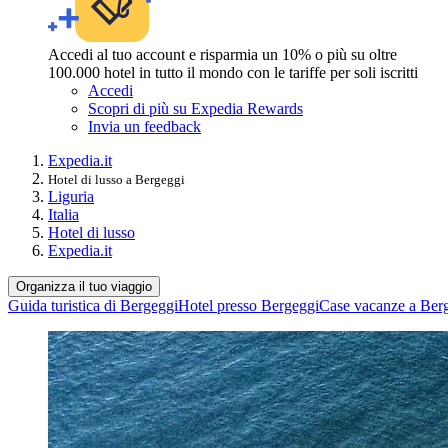
Accedi al tuo account e risparmia un 10% o più su oltre
100.000 hotel in tutto il mondo con le tariffe per soli iscritti
Accedi
Scopri di più su Expedia Rewards
Invia un feedback
Expedia.it
Hotel di lusso a Bergeggi
Liguria
Italia
Hotel di lusso
Expedia.it
Organizza il tuo viaggio
Guida turistica di Bergeggi
Hotel presso Bergeggi
Case vacanze a Ber