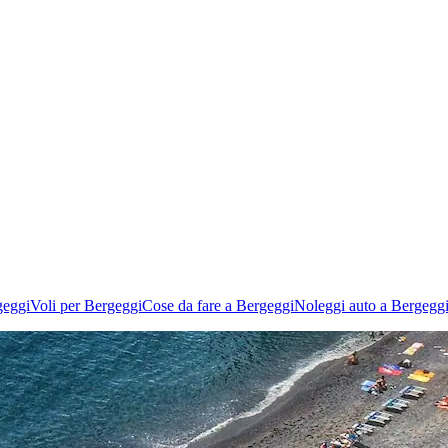
geggi
Voli per Bergeggi
Cose da fare a Bergeggi
Noleggi auto a Bergegg