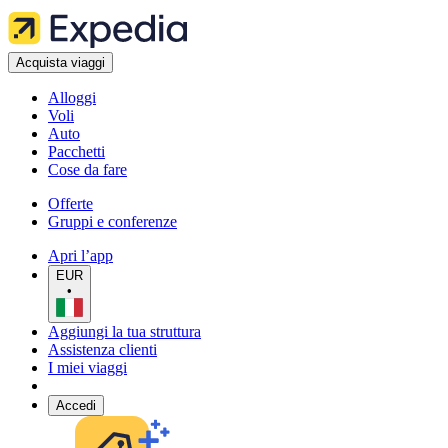
Acquista viaggi
Alloggi
Voli
Auto
Pacchetti
Cose da fare
Offerte
Gruppi e conferenze
Apri l’app
EUR
•
Aggiungi la tua struttura
Assistenza clienti
I miei viaggi
Accedi