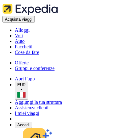
Acquista viaggi
Alloggi
Voli
Auto
Pacchetti
Cose da fare
Offerte
Gruppi e conferenze
Apri l’app
EUR
•
Aggiungi la tua struttura
Assistenza clienti
I miei viaggi
Accedi