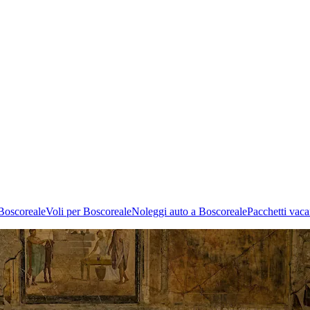
Boscoreale
Voli per Boscoreale
Noleggi auto a Boscoreale
Pacchetti vac