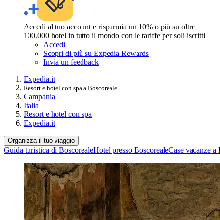
Accedi al tuo account e risparmia un 10% o più su oltre
100.000 hotel in tutto il mondo con le tariffe per soli iscritti
Accedi
Scopri di più su Expedia Rewards
Invia un feedback
Expedia.it
Resort e hotel con spa a Boscoreale
Campania
Italia
Resort e hotel con spa
Expedia.it
Organizza il tuo viaggio
Guida turistica di Boscoreale
Hotel presso Boscoreale
Case vacanze a 