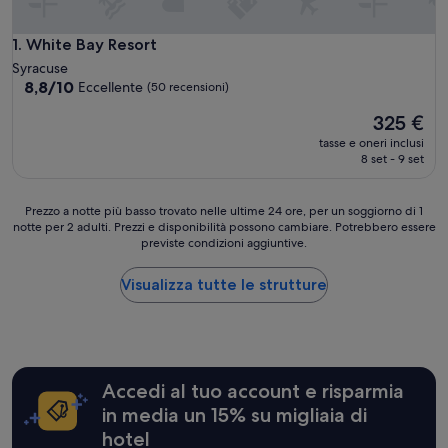
White Bay Resort
1. White Bay Resort
Syracuse
8.8
8,8/10
Eccellente
(50 recensioni)
su
Il
325 €
10,
prezzo
Eccellente,
tasse e oneri inclusi
attuale
(50
8 set - 9 set
è
recensioni)
325 €
Prezzo
Prezzo a notte più basso trovato nelle ultime 24 ore, per un soggiorno di 1
notte per 2 adulti. Prezzi e disponibilità possono cambiare. Potrebbero essere
a
previste condizioni aggiuntive.
notte
più
basso
Visualizza tutte le strutture
trovato
nelle
ultime
24
ore,
Accedi al tuo account e risparmia
per
un
in media un 15% su migliaia di
soggiorno
hotel
di