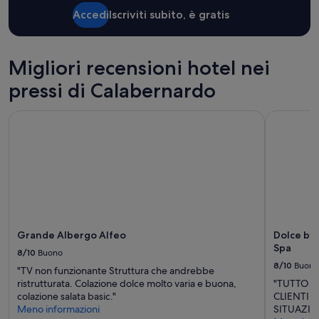
1
Accedi
Iscriviti subito, è gratis
notte
per
2
adulti.
Migliori recensioni hotel nei
Prezzi
pressi di Calabernardo
e
disponibilità
possono
Grande Albergo Alfeo
Dolce by 
cambiare.
Potrebbero
essere
previste
condizioni
aggiuntive.
Grande Albergo Alfeo
Dolce by
Spa
8/10
Buono
8/10
Buono
"TV non funzionante Struttura che andrebbe
ristrutturata. Colazione dolce molto varia e buona,
"TUTTO O
colazione salata basic."
CLIENTI 
Meno informazioni
SITUAZIO