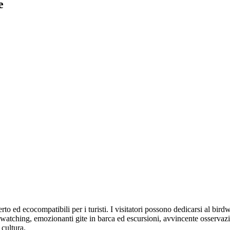
e
to ed ecocompatibili per i turisti. I visitatori possono dedicarsi al bird
atching, emozionanti gite in barca ed escursioni, avvincente osservazio
 cultura.