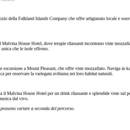
zio della Falkland Islands Company che offre artigianato locale e souvenir.
del Malvina House Hotel, dove terapie rilassanti incontrano viste mozzafi
unica che le isole offrono.
e escursione a Mount Pleasant, che offre viste mozzafiato. Naviga in ka
ca per osservare la variegata avifauna nei loro habitat naturali.
ta il Malvina House Hotel per un drink rilassante e splendide viste sul po
musica dal vivo.
da possono variare a seconda del percorso.