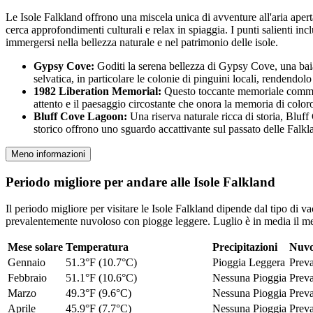
Le Isole Falkland offrono una miscela unica di avventure all'aria aperta,
cerca approfondimenti culturali e relax in spiaggia. I punti salienti i
immergersi nella bellezza naturale e nel patrimonio delle isole.
Gypsy Cove:
Goditi la serena bellezza di Gypsy Cove, una baia 
selvatica, in particolare le colonie di pinguini locali, rendendol
1982 Liberation Memorial:
Questo toccante memoriale commemora
attento e il paesaggio circostante che onora la memoria di color
Bluff Cove Lagoon:
Una riserva naturale ricca di storia, Bluff
storico offrono uno sguardo accattivante sul passato delle Falkl
Meno informazioni
Periodo migliore per andare alle Isole Falkland
Il periodo migliore per visitare le Isole Falkland dipende dal tipo di 
prevalentemente nuvoloso con piogge leggere. Luglio è in media il mes
Mese solare
Temperatura
Precipitazioni
Nuvo
Gennaio
51.3°F (10.7°C)
Pioggia Leggera
Prev
Febbraio
51.1°F (10.6°C)
Nessuna Pioggia
Prev
Marzo
49.3°F (9.6°C)
Nessuna Pioggia
Prev
Aprile
45.9°F (7.7°C)
Nessuna Pioggia
Prev