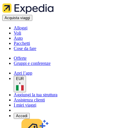
Acquista viaggi
Alloggi
Voli
Auto
Pacchetti
Cose da fare
Offerte
Gruppi e conferenze
Apri l’app
EUR
•
Aggiungi la tua struttura
Assistenza clienti
I miei viaggi
Accedi