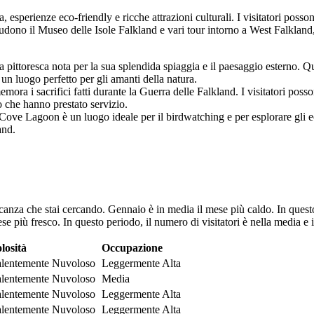
 esperienze eco-friendly e ricche attrazioni culturali. I visitatori posson
ncludono il Museo delle Isole Falkland e vari tour intorno a West Falklan
pittoresca nota per la sua splendida spiaggia e il paesaggio esterno. Qu
o un luogo perfetto per gli amanti della natura.
 i sacrifici fatti durante la Guerra delle Falkland. I visitatori possono
o che hanno prestato servizio.
 Cove Lagoon è un luogo ideale per il birdwatching e per esplorare gli e
and.
vacanza che stai cercando. Gennaio è in media il mese più caldo. In quest
e più fresco. In questo periodo, il numero di visitatori è nella media e
losità
Occupazione
alentemente Nuvoloso
Leggermente Alta
alentemente Nuvoloso
Media
alentemente Nuvoloso
Leggermente Alta
alentemente Nuvoloso
Leggermente Alta