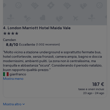
London Marriott Hotel Maida Vale
4. London Marriott Hotel Maida Vale
Struttura
a
Camden
4.0
8.8
8,8/10
Eccellente
(1.002 recensioni)
su
stelle
“
“Molto vicino a stazione underground e soprattutto fermate bus,
10,
M
hotel confortevole, senza fronzoli, camera ampia, bagno e doccia
Eccellente,
o
modernissimi, ambienti puliti. La zona non è centralissima, ma
(1.002
l
tranquilla e abbastanza "sicura". Considerando il periodo natalizio,
recensioni)
t
buon rapporto qualità-prezzo.”
o
gianfranco
v
Mostra meno
i
Il
187 €
c
prezzo
tasse e oneri inclusi
i
attuale
23 ago - 24 ago
n
è
o
187 €
Mostra altro
a
s