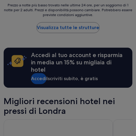
t
Prezzo
Prezzo a notte più basso trovato nelle ultime 24 ore, per un soggiorno di 1
a
notte per 2 adulti. Prezzi e disponibilità possono cambiare. Potrebbero essere
a
previste condizioni aggiuntive.
z
notte
i
più
o
basso
Visualizza tutte le strutture
n
trovato
e
nelle
u
ultime
n
24
d
Accedi al tuo account e risparmia
ore,
e
per
in media un 15% su migliaia di
r
un
hotel
g
soggiorno
r
di
Accedi
Iscriviti subito, è gratis
o
1
u
notte
n
per
d
2
Migliori recensioni hotel nei
e
adulti.
s
pressi di Londra
Prezzi
o
e
p
disponibilità
Princes Gardens
Premier In
r
possono
a
cambiare.
t