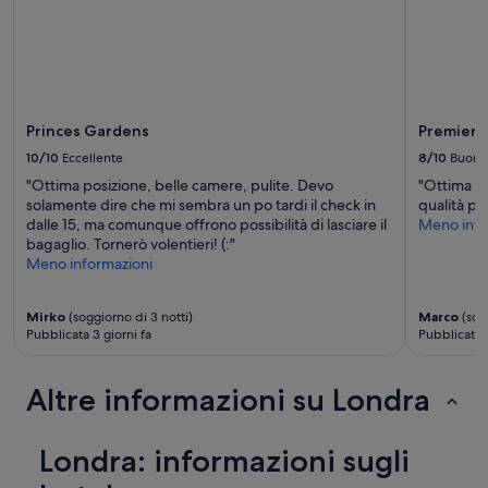
Potrebbero
t
essere
u
previste
t
condizioni
t
aggiuntive.
o
f
Princes Gardens
Premier 
e
r
10/10
Eccellente
8/10
Buono
m
"Ottima posizione, belle camere, pulite. Devo
"Ottima po
a
solamente dire che mi sembra un po tardi il check in
qualità pr
t
dalle 15, ma comunque offrono possibilità di lasciare il
Meno info
e
bagaglio. Tornerò volentieri! (:"
b
Meno informazioni
u
s
,
Mirko
(soggiorno di 3 notti)
Marco
(sogg
h
Pubblicata 3 giorni fa
Pubblicata 5
o
t
e
Altre informazioni su Londra
l
c
o
Londra: informazioni sugli
n