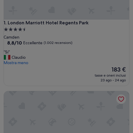
London Marriott Hotel Regents Park
1. London Marriott Hotel Regents Park
Struttura
a
Camden
4.5
8.8
8,8/10
Eccellente
(1.002 recensioni)
su
stelle
“
“Si”
10,
S
Claudio
Eccellente,
i
Mostra meno
(1.002
”
Il
183 €
recensioni)
prezzo
tasse e oneri inclusi
attuale
23 ago - 24 ago
è
183 €
London Heathrow Marriott Hotel