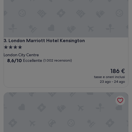
.
”
London Marriott Hotel Kensington
3. London Marriott Hotel Kensington
Struttura
a
London City Centre
4.0
8.6
8,6/10
Eccellente
(1.002 recensioni)
su
stelle
Il
186 €
10,
prezzo
Eccellente,
tasse e oneri inclusi
attuale
(1.002
23 ago - 24 ago
è
recensioni)
186 €
London Marriott Hotel Maida Vale