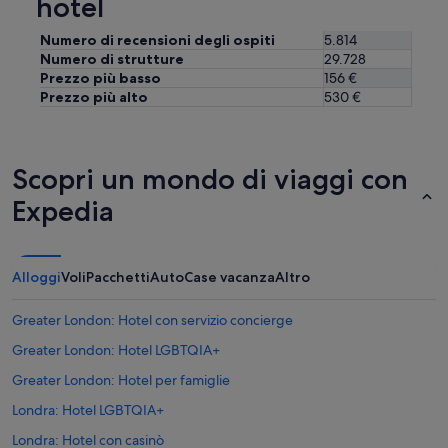
hotel
f
o
r
Numero di recensioni degli ospiti
5.814
t
Numero di strutture
29.728
e
Prezzo più basso
156 €
v
Prezzo più alto
530 €
o
l
e
,
Scopri un mondo di viaggi con
s
e
Expedia
n
z
a
f
Alloggi
Voli
Pacchetti
Auto
Case vacanza
Altro
r
o
Greater London: Hotel con servizio concierge
n
z
Greater London: Hotel LGBTQIA+
o
l
Greater London: Hotel per famiglie
i
Londra: Hotel LGBTQIA+
,
c
Londra: Hotel con casinò