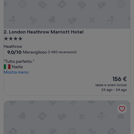
London Heathrow Marriott Hotel
2. London Heathrow Marriott Hotel
Struttura
a
Heathrow
4.0
9.0
9,0/10
Meraviglioso
(1.450 recensioni)
su
stelle
“
“Tutto perfetto.”
10,
T
Nadia
Meraviglioso,
u
Mostra meno
(1.450
t
Il
156 €
recensioni)
t
prezzo
tasse e oneri inclusi
o
attuale
23 ago - 24 ago
p
è
e
156 €
London Marriott Hotel Kensington
r
f
e
t
t
o