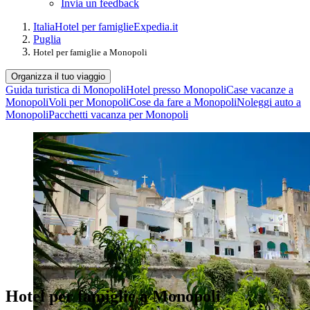
Invia un feedback
Italia
Hotel per famiglie
Expedia.it
Puglia
Hotel per famiglie a Monopoli
Organizza il tuo viaggio
Guida turistica di Monopoli
Hotel presso Monopoli
Case vacanze a
Monopoli
Voli per Monopoli
Cose da fare a Monopoli
Noleggi auto a
Monopoli
Pacchetti vacanza per Monopoli
Hotel per famiglie a Monopoli