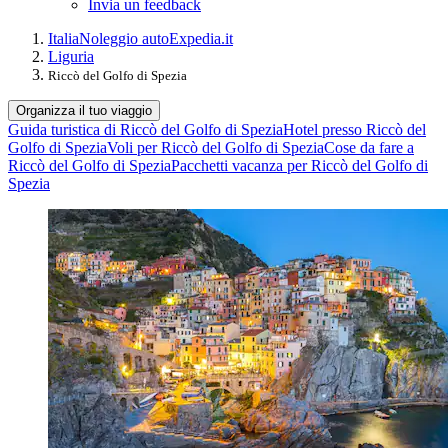
Invia un feedback
Italia
Noleggio auto
Expedia.it
Liguria
Riccò del Golfo di Spezia
Organizza il tuo viaggio
Guida turistica di Riccò del Golfo di Spezia
Hotel presso Riccò del
Golfo di Spezia
Voli per Riccò del Golfo di Spezia
Cose da fare a
Riccò del Golfo di Spezia
Pacchetti vacanza per Riccò del Golfo di
Spezia