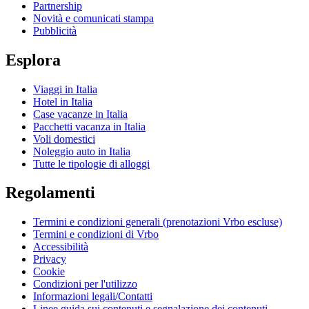
Partnership
Novità e comunicati stampa
Pubblicità
Esplora
Viaggi in Italia
Hotel in Italia
Case vacanze in Italia
Pacchetti vacanza in Italia
Voli domestici
Noleggio auto in Italia
Tutte le tipologie di alloggi
Regolamenti
Termini e condizioni generali (prenotazioni Vrbo escluse)
Termini e condizioni di Vrbo
Accessibilità
Privacy
Cookie
Condizioni per l'utilizzo
Informazioni legali/Contatti
Linee guida sui contenuti e segnalazione dei contenuti