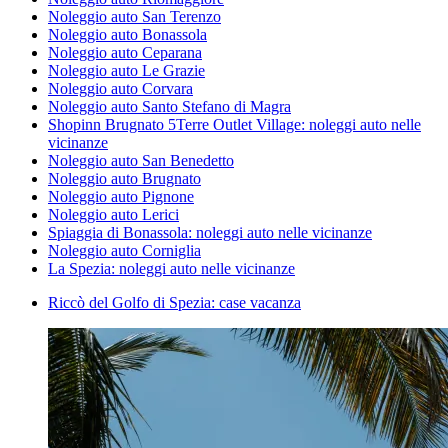
Noleggio auto San Terenzo
Noleggio auto Bonassola
Noleggio auto Ceparana
Noleggio auto Le Grazie
Noleggio auto Corvara
Noleggio auto Santo Stefano di Magra
Shopinn Brugnato 5Terre Outlet Village: noleggi auto nelle
vicinanze
Noleggio auto San Benedetto
Noleggio auto Brugnato
Noleggio auto Pignone
Noleggio auto Lerici
Spiaggia di Bonassola: noleggi auto nelle vicinanze
Noleggio auto Corniglia
La Spezia: noleggi auto nelle vicinanze
Riccò del Golfo di Spezia: case vacanza