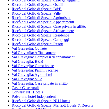
Riccò del Golfo di Spezia: Case galleggianti
Riccò del Golfo di Spezia: Ostelli
Riccò del Golfo di Spezia: B&B
Riccò del Golfo di Spezia: Ville
Riccò del Golfo di Spezia: Agriturismi
Riccò del Golfo di Spezia: Appartamenti
Riccò del Golfo di Spezia: Case private in affitto
Riccò del Golfo di Spezia: Affittacamere
Riccò del Golfo di Spezia: Residence
Riccò del Golfo di Spezia: Campeggi
Riccò del Golfo di Spezia: Resort
Val Graveglia: Cottage
Val Graveglia: Affittacamere
Val Graveglia: Complessi di appartamenti
Val Graveglia: B&B
Val Graveglia: Guest house
Val Graveglia: Parchi vacanze
Val Graveglia: Agriturismi
Val Graveglia: Ville
Val Graveglia: Case private in affitto
Caste: Case rurali
Corvara: NH Hotels
Polverara: hotel Independent
Riccò del Golfo di Spezia: NH Hotels
Riccò del Golfo di Spezia: Marriott Hotels & Resorts