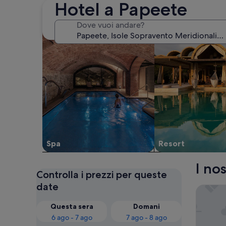
Hotel a Papeete
cerca strutture con spa
cerca resort
Dove vuoi andare?
Spa
Resort
I no
Controlla i prezzi per queste
date
Boutique
Questa sera
Domani
6 ago - 7 ago
7 ago - 8 ago