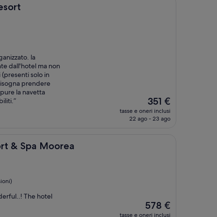
esort
ganizzato. la
te dall'hotel ma non
 (presenti solo in
 bisogna prendere
ppure la navetta
Il
351 €
liti.”
prezzo
tasse e oneri inclusi
attuale
22 ago - 23 ago
è
351 €
 Moorea
rt & Spa Moorea
ioni)
derful..! The hotel
Il
578 €
prezzo
tasse e oneri inclusi