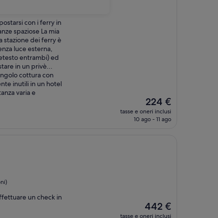
ioni)
ostarsi con i ferry in
tanze spaziose La mia
a stazione dei ferry è
enza luce esterna,
etesto entrambi) ed
tare in un privè...
angolo cottura con
e inutili in un hotel
anza varia e
Il
224 €
prezzo
tasse e oneri inclusi
attuale
10 ago - 11 ago
è
224 €
ni)
ffettuare un check in
Il
442 €
prezzo
tasse e oneri inclusi