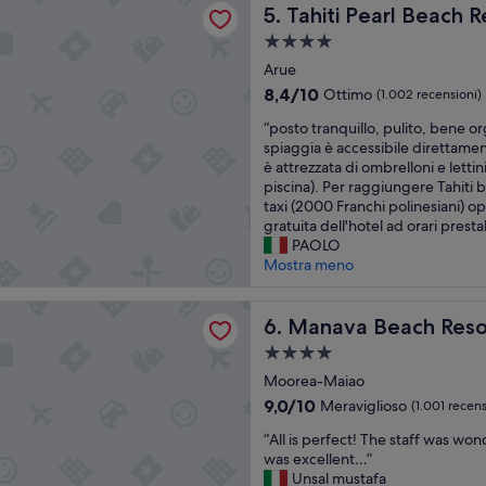
Tahiti Pearl Beach Resort
5. Tahiti Pearl Beach R
f
l
f
t
Struttura
e
r
a
Arue
t
e
4.0
t
i
8.4
8,4/10
Ottimo
(1.002 recensioni)
stelle
u
s
su
“
“posto tranquillo, pulito, bene or
a
o
10,
p
spiaggia è accessibile direttamen
r
l
Ottimo,
o
è attrezzata di ombrelloni e lettini
e
e
(1.002
s
piscina). Per raggiungere Tahiti
u
.
recensioni)
t
taxi (2000 Franchi polinesiani) o
n
L
o
gratuita dell'hotel ad orari prestabi
c
'
t
PAOLO
h
h
r
Mostra meno
e
o
a
c
t
n
k
e
Beach Resort & Spa Moorea
q
Manava Beach Resort & Spa
6. Manava Beach Reso
i
l
u
n
è
Struttura
i
a
b
a
l
Moorea-Maiao
n
u
4.0
l
t
9.0
o
9,0/10
Meraviglioso
(1.001 recens
o
stelle
i
su
n
“
,
“All is perfect! The staff was won
c
10,
o
A
p
was excellent…”
i
Meraviglioso,
c
l
u
Unsal mustafa
p
(1.001
o