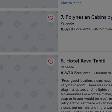
l
l
Mostra meno
a
recensioni)
n
i
i
t
s
s
t
o
t
an Cabins by Kon Tiki
p
Polynesian Cabins by Kon Ti
o
7. Polynesian Cabins by
d
a
e
,
i
n
Papeete
r
b
q
z
8.8
8,8/10
Eccellente
(345 recension
f
e
u
e
su
e
n
a
s
10,
c
e
l
p
Eccellente,
t
o
c
a
(345
!
r
h
z
recensioni)
T
g
e
i
h
a
va Tahiti
o
o
Hotel Reva Tahiti
8. Hotel Reva Tahiti
e
n
r
s
s
i
a
e
Papeete
t
z
”
L
8.8
8,8/10
Eccellente
(12 recensioni)
a
z
a
su
f
a
m
“
“Pros: good location, clean, new. 
10,
f
t
i
P
very basic room. There was a desk
Eccellente,
w
o
a
r
plug in a laptop, and no lights o
(12
a
.
c
o
No amenities like a coffee maker, t
recensioni)
s
l
a
s
soap or tissues would be nice), 
w
a
m
:
refrigerator. Yet there was an iro
o
s
e
g
closet, but no iron, and there was
n
p
r
o