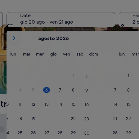
cerca strutture con piscina
cerca strutture per 
Date
Pe
gio 20 ago - ven 21 ago
2 
i
agosto 2026
mesi
mostrati
al
lunedì
martedì
mercoledì
giovedì
venerdì
sabato
domenica
lunedì
lun
mar
mer
gio
ven
sab
dom
lun
mar
momento
sono
August
1
1
2
2026
e
Piscina
Per famiglie
3
4
5
6
7
8
7
8
9
September
2026.
stri consigli sugli hotel in questa 
10
11
12
13
14
15
14
15
16
 Hotel Kon Tiki Tahiti
17
18
19
20
21
22
21
22
23
Boutique Hotel Kon Tiki Tahi
1. Boutique Hotel Kon T
Struttura
24
25
26
27
28
29
28
29
30
a
Papeete