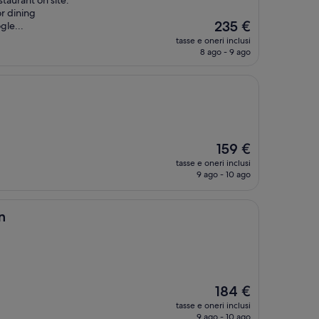
staurant on site.
r dining
Il
235 €
gle...
prezzo
tasse e oneri inclusi
attuale
8 ago - 9 ago
è
235 €
Il
159 €
prezzo
tasse e oneri inclusi
attuale
9 ago - 10 ago
è
159 €
n
Il
184 €
prezzo
tasse e oneri inclusi
attuale
9 ago - 10 ago