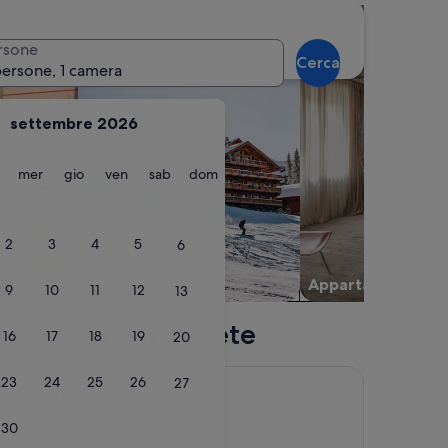
famiglie
cerca chalet
cerca appartamenti
rsone
Cerca
persone, 1 camera
settembre 2026
martedì
mercoledì
giovedì
venerdì
sabato
domenica
mer
gio
ven
sab
dom
2
3
4
5
6
Chalet
Appartamento
9
10
11
12
13
destinazione: Papeete
16
17
18
19
20
23
24
25
26
27
ti
iki Tahiti
30