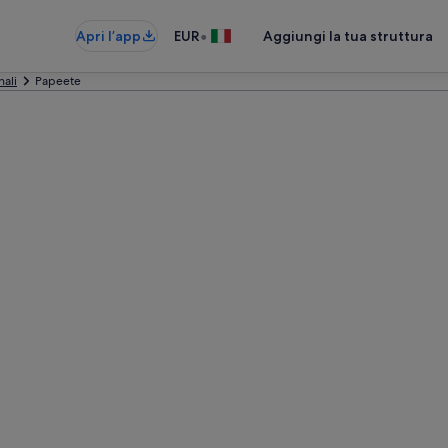
•
Apri l’app
EUR
Aggiungi la tua struttura
nali
Papeete