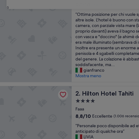
3.0
9.0
9,0/10
Meraviglioso
(1.138 recens
31
stelle
su
“
“Ottima posizione per chi vuole sp
10,
O
altre isole. L'hotel è buono con s
Meraviglioso,
t
camera, con parziale vista mare (l
(1.138
t
proprio davanti) aveva il bagno s
recensioni)
i
con vasca e "doccino" (e ahimè d
m
era male illuminato (sembrava di s
a
Inoltre era presente un enorme 
p
penisola e 4 sgabelli completament
o
del genere. La colazione è abbast
s
soddisfacente, ma...
i
gianfranco
z
Mostra meno
i
o
otel Tahiti
n
Hilton Hotel Tahiti
2. Hilton Hotel Tahiti
e
Struttura
p
a
e
Faaa
4.0
r
8.8
8,8/10
Eccellente
(1.006 recensio
c
stelle
su
“
h
“Personale poco disponibile ad e
10,
P
i
anticipato di qualche ora”
Eccellente,
e
v
LIVIA
(1.006