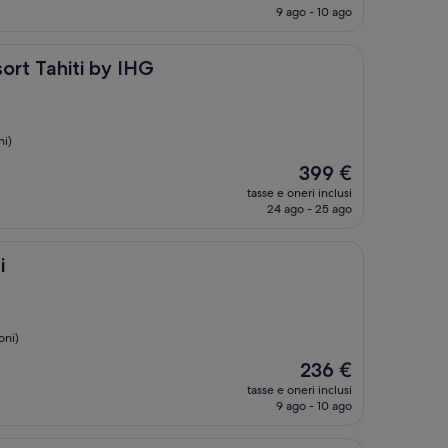
attuale
9 ago - 10 ago
è
442 €
ti by IHG
sort Tahiti by IHG
ni)
Il
399 €
prezzo
tasse e oneri inclusi
attuale
24 ago - 25 ago
è
399 €
i
oni)
Il
236 €
prezzo
tasse e oneri inclusi
attuale
9 ago - 10 ago
è
236 €