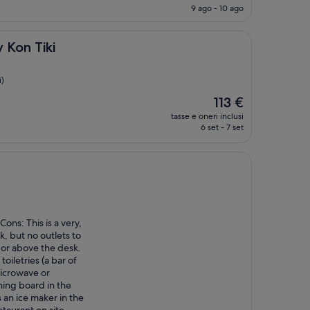
attuale
9 ago - 10 ago
è
578 €
ki
 Kon Tiki
i)
Il
113 €
prezzo
tasse e oneri inclusi
attuale
6 set - 7 set
è
113 €
Cons: This is a very,
, but no outlets to
n or above the desk.
oiletries (a bar of
microwave or
ning board in the
 an ice maker in the