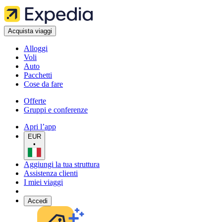
Acquista viaggi
Alloggi
Voli
Auto
Pacchetti
Cose da fare
Offerte
Gruppi e conferenze
Apri l’app
EUR
•
Aggiungi la tua struttura
Assistenza clienti
I miei viaggi
Accedi