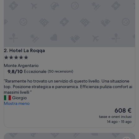
a
z
i
c
o
m
u
n
i
Hotel La Roqqa
2. Hotel La Roqqa
l
Struttura
i
a
Monte Argentario
m
5.0
9.8
9,8/10
Eccezionale
(50 recensioni)
i
su
stelle
t
“
“Raramente ho trovato un servizio di questo livello. Una situazione
10,
a
R
top. Posizione strategica e panoramica. Efficienza pulizia comfort ai
Eccezionale,
t
a
massimi livelli ”
(50
i
r
Giorgio
recensioni)
.
a
Mostra meno
P
m
Il
608 €
i
e
prezzo
s
tasse e oneri inclusi
n
attuale
14 ago - 15 ago
c
t
è
i
e
608 €
n
Casamia Guest House
h
e