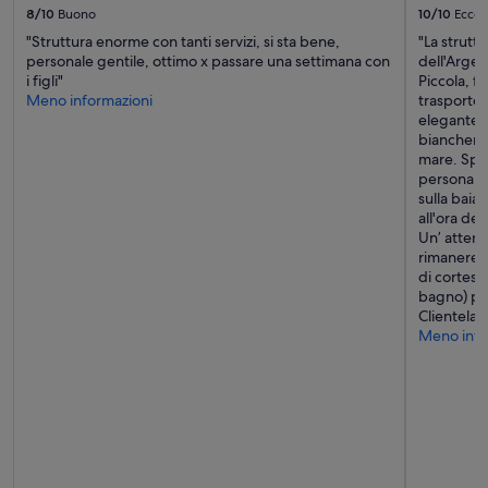
n
8/10
Buono
10/10
Eccel
r
c
a
"Struttura enorme con tanti servizi, si sta bene,
"La strutt
l
m
personale gentile, ottimo x passare una settimana con
dell'Argen
i
i
i figli"
Piccola, fo
m
c
Meno informazioni
trasporto 
a
a
elegante, 
t
.
biancheria
i
E
mare. Splen
z
f
personale 
z
f
sulla baia
a
i
all'ora del
t
c
Un’ attenz
e
i
rimanere s
e
e
di cortesi
i
n
bagno) per
n
z
Clientela 
s
a
Meno info
o
p
n
u
o
l
r
i
i
z
z
i
z
a
a