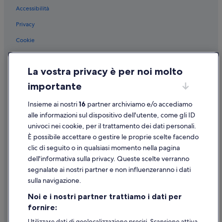
a
Accessibilità
Santa Liberata: Case private in affitto
n
t
Orbetello: Hotel storici
Privacy
i
Orbetello: Hotel sulla spiaggia
Cookie
r
i
Orbetello: Hotel romantici
Condizioni per l'utilizzo
s
e
Monte Argentario: Hotel LGBTQIA+
La vostra privacy è per noi molto
Informazioni legali/Contatti
r
Monte Argentario: Hotel per famiglie
importante
v
Linee guida sui contenuti e segnalazione dei contenuti
a
Monte Argentario: Hotel per chi ama l'avventura
Insieme ai nostri
16
partner archiviamo e/o accediamo
t
Supporto
o
Monte Argentario: Hotel all inclusive
alle informazioni sul dispositivo dell'utente, come gli ID
p
univoci nei cookie, per il trattamento dei dati personali.
Monte Argentario: Hotel con palestra
Assistenza clienti
e
È possibile accettare o gestire le proprie scelte facendo
r
Monte Argentario: Hotel con servizi business
Contattaci
clic di seguito o in qualsiasi momento nella pagina
g
l
dell'informativa sulla privacy. Queste scelte verranno
Monte Argentario: Hotel con animali ammessi
Come cancellare un volo
i
segnalate ai nostri partner e non influenzeranno i dati
Monte Argentario: Hotel economici
o
Come modificare la prenotazione di un hotel o una casa vacanze
sulla navigazione.
s
Monte Argentario: Hotel sulla spiaggia
Tempistiche per i rimborsi
p
Noi e i nostri partner trattiamo i dati per
i
Monte Argentario: Hotel di lusso
fornire:
Utilizzare un coupon Expedia
t
Porto Ercole: Hotel storici
i
Utilizzare dati di geolocalizzazione precisi. Scansione attiva