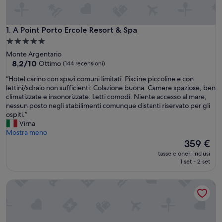
A Point Porto Ercole Resort & Spa
1. A Point Porto Ercole Resort & Spa
Struttura
a
Monte Argentario
5.0
8.2
8,2/10
Ottimo
(144 recensioni)
su
stelle
“
“Hotel carino con spazi comuni limitati. Piscine piccoline e con
10,
H
lettini/sdraio non sufficienti. Colazione buona. Camere spaziose, ben
Ottimo,
o
climatizzate e insonorizzate. Letti comodi. Niente accesso al mare,
(144
t
nessun posto negli stabilimenti comunque distanti riservato per gli
recensioni)
e
ospiti.”
l
Virna
c
Mostra meno
a
Il
359 €
r
prezzo
tasse e oneri inclusi
i
attuale
1 set - 2 set
n
è
o
359 €
Hotel La Roqqa
c
o
n
s
p