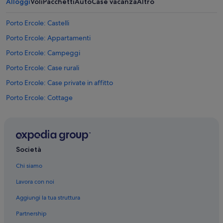
Alloggi
Voli
Pacchetti
Auto
Case vacanza
Altro
s
s
o
Porto Ercole: Castelli
a
Porto Ercole: Appartamenti
l
m
Porto Ercole: Campeggi
a
r
Porto Ercole: Case rurali
e
Porto Ercole: Case private in affitto
,
n
Porto Ercole: Cottage
e
s
Porto Ercole: Guest house
s
Porto Ercole: Case galleggianti
u
n
Porto Ercole: Ville
p
Società
o
Porto Ercole: Chalet
s
Chi siamo
Porto Ercole: Residence
t
Lavora con noi
o
Orbetello: Case private in affitto
n
Aggiungi la tua struttura
e
Orbetello: Ville
g
Partnership
Orbetello: B&B
l