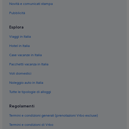
i
Novità e comunicati stampa
Orbetello: Residence
s
Pubblicità
t
Monte Argentario: Ville
a
Monte Argentario: Residence
b
Esplora
i
Monte Argentario: B&B
l
Viaggi in Italia
i
Monte Argentario: Guest house
m
Hotel in Italia
Monte Argentario: Agriturismi
e
n
Case vacanze in Italia
Monte Argentario: Case galleggianti
t
Pacchetti vacanza in Italia
i
Monte Argentario: Affittacamere
c
Voli domestici
Monte Argentario: Campeggi
o
m
Monte Argentario: Chalet
Noleggio auto in Italia
u
n
Monte Argentario: Ostelli
Tutte le tipologie di alloggi
q
Monte Argentario: Case private in affitto
u
Regolamenti
e
Monte Argentario: Cottage
d
Termini e condizioni generali (prenotazioni Vrbo escluse)
i
Monte Argentario: Inn
s
Termini e condizioni di Vrbo
Giannella: Appartamenti
t