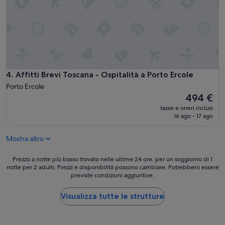
a
o
i
l
o
i
n
v
o
e
n
l
s
l
u
o
f
Affitti Brevi Toscana - Ospitalità a Porto Ercole
4. Affitti Brevi Toscana - Ospitalità a Porto Ercole
.
f
Porto Ercole
U
i
Il
n
494 €
c
prezzo
a
tasse e oneri inclusi
i
attuale
s
16 ago - 17 ago
e
è
i
n
494 €
t
t
Mostra altro
u
i
a
.
Prezzo
z
Prezzo a notte più basso trovato nelle ultime 24 ore, per un soggiorno di 1
C
notte per 2 adulti. Prezzi e disponibilità possono cambiare. Potrebbero essere
a
i
o
previste condizioni aggiuntive.
notte
o
l
più
n
a
basso
e
Visualizza tutte le strutture
z
trovato
t
i
nelle
o
o
ultime
p