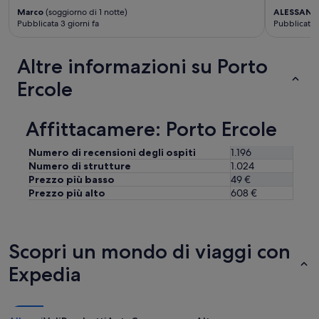
c
t
o
Marco
(soggiorno di 1 notte)
ALESSAND
e
Pubblicata 3 giorni fa
Pubblicata 1
m
.
f
L
o
e
Altre informazioni su Porto
r
t
t
t
Ercole
a
i
i
c
m
o
Affittacamere: Porto Ercole
a
m
s
o
Numero di recensioni degli ospiti
1.196
s
d
Numero di strutture
1.024
i
i
m
Prezzo più basso
49 €
.
i
Prezzo più alto
608 €
N
l
i
i
e
v
n
e
Scopri un mondo di viaggi con
t
l
e
Expedia
l
a
i
c
”
c
e