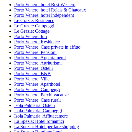
Porto Venere: hotel Best Western
Porto Venere: hotel Relais & Chateaux
Porto Venere: hotel Independent
Le Grazie: Residence
Le Grazie: Campeggi
Le Grazie: Cottage
Porto Venere: Inn
Porto Venere: Residence
Porto Venere: Case private in affitto
Porto Venere: Pensioni
Porto Venere: Appartamenti
Porto Venere: Agriturismi
Porto Venere: Ostelli
Porto Venere: B&B
Porto Venere: Ville
Porto Venere: Aparthotel
Porto Venere: Campeggi
Porto Venere: Parchi vacanze
Porto Venere: Case rurali
Isola Palmaria: Ostelli
Isola Palmaria: Campeggi
Isola Palmaria: Affittacamere
La Spezia: Hotel romantici
La Spezia: Hotel per fare shopping
La Spezia: Boutique hotel