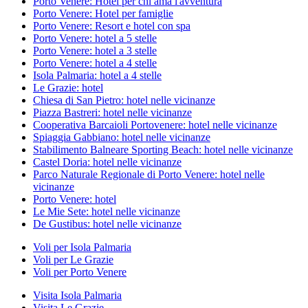
Porto Venere: Hotel per chi ama l'avventura
Porto Venere: Hotel per famiglie
Porto Venere: Resort e hotel con spa
Porto Venere: hotel a 5 stelle
Porto Venere: hotel a 3 stelle
Porto Venere: hotel a 4 stelle
Isola Palmaria: hotel a 4 stelle
Le Grazie: hotel
Chiesa di San Pietro: hotel nelle vicinanze
Piazza Bastreri: hotel nelle vicinanze
Cooperativa Barcaioli Portovenere: hotel nelle vicinanze
Spiaggia Gabbiano: hotel nelle vicinanze
Stabilimento Balneare Sporting Beach: hotel nelle vicinanze
Castel Doria: hotel nelle vicinanze
Parco Naturale Regionale di Porto Venere: hotel nelle
vicinanze
Porto Venere: hotel
Le Mie Sete: hotel nelle vicinanze
De Gustibus: hotel nelle vicinanze
Voli per Isola Palmaria
Voli per Le Grazie
Voli per Porto Venere
Visita Isola Palmaria
Visita Le Grazie