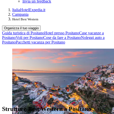
Invia un feedback
Italia
Hotel
Expedia.it
Campania
Hotel Best Western
Organizza il tuo viaggio
Guida turistica di Positano
Hotel presso Positano
Case vacanze a
Positano
Voli per Positano
Cose da fare a Positano
Noleggi auto a
Positano
Pacchetti vacanza per Positano
Strutture Best Western a Positano