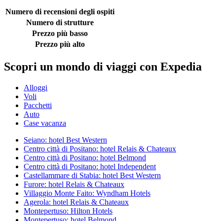
Numero di recensioni degli ospiti
Numero di strutture
Prezzo più basso
Prezzo più alto
Scopri un mondo di viaggi con Expedia
Alloggi
Voli
Pacchetti
Auto
Case vacanza
Seiano: hotel Best Western
Centro città di Positano: hotel Relais & Chateaux
Centro città di Positano: hotel Belmond
Centro città di Positano: hotel Independent
Castellammare di Stabia: hotel Best Western
Furore: hotel Relais & Chateaux
Villaggio Monte Faito: Wyndham Hotels
Agerola: hotel Relais & Chateaux
Montepertuso: Hilton Hotels
Montepertuso: hotel Belmond