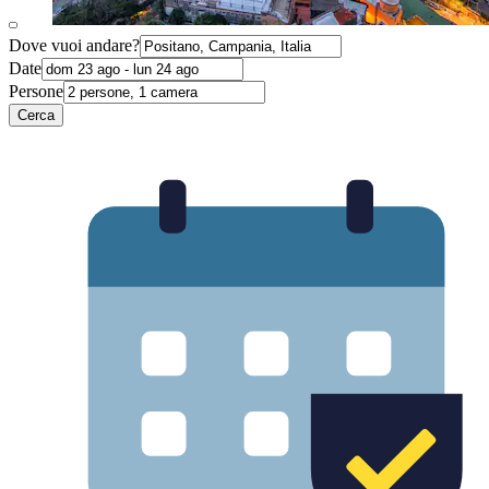
Dove vuoi andare?
Date
Persone
Cerca