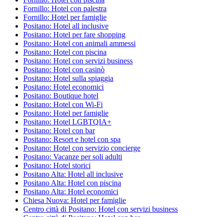
Fornillo: Hotel con palestra
Fornillo: Hotel per famiglie
Positano: Hotel all inclusive
Positano: Hotel per fare shopping
Positano: Hotel con animali ammessi
Positano: Hotel con piscina
Positano: Hotel con servizi business
Positano: Hotel con casinò
Positano: Hotel sulla spiaggia
Positano: Hotel economici
Positano: Boutique hotel
Positano: Hotel con Wi-Fi
Positano: Hotel per famiglie
Positano: Hotel LGBTQIA+
Positano: Hotel con bar
Positano: Resort e hotel con spa
Positano: Hotel con servizio concierge
Positano: Vacanze per soli adulti
Positano: Hotel storici
Positano Alta: Hotel all inclusive
Positano Alta: Hotel con piscina
Positano Alta: Hotel economici
Chiesa Nuova: Hotel per famiglie
Centro città di Positano: Hotel con servizi business