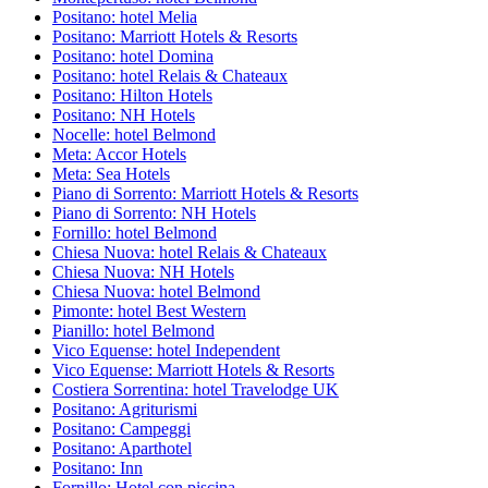
Positano: hotel Melia
Positano: Marriott Hotels & Resorts
Positano: hotel Domina
Positano: hotel Relais & Chateaux
Positano: Hilton Hotels
Positano: NH Hotels
Nocelle: hotel Belmond
Meta: Accor Hotels
Meta: Sea Hotels
Piano di Sorrento: Marriott Hotels & Resorts
Piano di Sorrento: NH Hotels
Fornillo: hotel Belmond
Chiesa Nuova: hotel Relais & Chateaux
Chiesa Nuova: NH Hotels
Chiesa Nuova: hotel Belmond
Pimonte: hotel Best Western
Pianillo: hotel Belmond
Vico Equense: hotel Independent
Vico Equense: Marriott Hotels & Resorts
Costiera Sorrentina: hotel Travelodge UK
Positano: Agriturismi
Positano: Campeggi
Positano: Aparthotel
Positano: Inn
Fornillo: Hotel con piscina