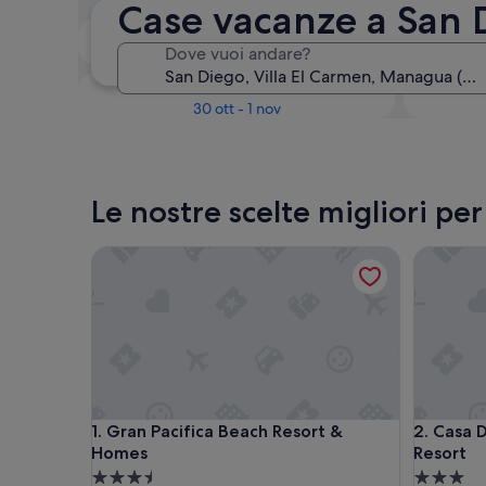
Case vacanze a San 
Tra due settimane
Dove vuoi andare?
21 ago - 23 ago
Tra tre mesi
30 ott - 1 nov
Le nostre scelte migliori pe
Gran Pacifica Beach Resort & Homes
Casa Dulc
Gran Pacifica Beach Resort & Homes
Casa Dulc
1. Gran Pacifica Beach Resort &
2. Casa 
Homes
Resort
Struttura
Struttura