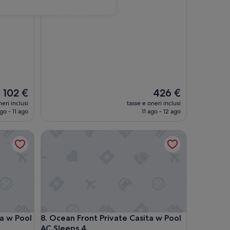
a
San Rafael del Sur
2.0
stelle
Il
Il
102 €
426 €
prezzo
prezzo
eri inclusi
tasse e oneri inclusi
attuale
attuale
go - 11 ago
11 ago - 12 ago
è
è
102 €
426 €
Pool - AC - Sleeps 4
Ocean Front Private Casita w Pool AC Sleeps 4
Pool - AC - Sleeps 4
Ocean Front Private Casita w Pool AC Sleeps 4
a w Pool
8. Ocean Front Private Casita w Pool
AC Sleeps 4