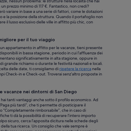
ze, nessun problema: le strutture nella località che hai
a un prezzo minimo di 117 €. Fantastico, non credi?
ò variare in base a una serie di fattori, come le dotazioni
o e la posizione della struttura. Quando il portafoglio non
 il lusso esclusivo delle ville in affitto più chic, con
migliore per il tuo viaggio
n appartamento in affitto per le vacanze, tieni presente
disponibili in bassa stagione, periodo in cui l’affluenza dei
mentano significativamente in alta stagione, oppure in
i grande richiamo o durante le festività nazionali e locali.
scelta delle date, ti consigliamo di
ripetere la ricerca
nella
pi Check-in e Check-out. Troverai senz’altro proposte in
ase vacanze nei dintorni di San Diego
 hai tanti vantaggi anche sotto il profilo economico. Ad
Paga più tardi”, che ti permette di posticipare il
o “Completamente rimborsabile”, che in caso di
iche ti dà la possibilità di recuperare l’intero importo
lpo sicuro, cerca l’apposita dicitura nelle schede degli
i della tua ricerca. Un consiglio che vale sempre è