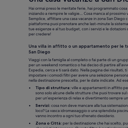
b
a
Hai ormai preso le meritate ferie, hai programmato cosa f
d
iniziando a riempire le valigie… Cosa manca al prossimo 
s
Semplice, affittare una casa vacanze in zona San Diego c
h
piattaforma puoi prenotare anche last-minute la sistemazi
a
tue esigenze e al tuo budget, con i servizi e le dotazio
p
per credere!
e
.
Una villa in affitto o un appartamento per le t
P
San Diego
o
o
Viaggi con la famiglia al completo o fai parte di un gru
l
per un weekend romantico o hai deciso di partire all’a
p
Expedia, cerca e ti sarà dato. Nella pagina dei risultati, 
u
impostare i comodi filtri per avere una selezione personal
m
nella destinazione prescelta, per le date indicate. Ad 
p
Tipo di struttura:
ville e appartamenti in affitto pe
w
sono solo alcune delle strutture che puoi trovare sul 
a
per un’esperienza di relax e divertimento sempre un
s
n
Servizi:
cosa non deve mancare alla tua sistemazione?
o
loco? La vasca idromassaggio o una splendida piscina?
t
vanno incontro a ogni tuo sfrenato desiderio.
t
Zona o Città:
per la destinazione che hai scelto, puo
u