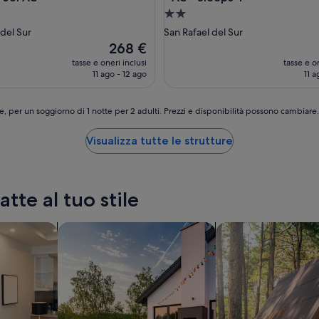
Struttura
a
 del Sur
San Rafael del Sur
2.0
Il
268 €
prezzo
stelle
tasse e oneri inclusi
tasse e on
attuale
11 ago - 12 ago
11 a
è
268 €
e, per un soggiorno di 1 notte per 2 adulti. Prezzi e disponibilità possono cambiar
Visualizza tutte le strutture
tte al tuo stile
cerca case vacanza private
cerca baite