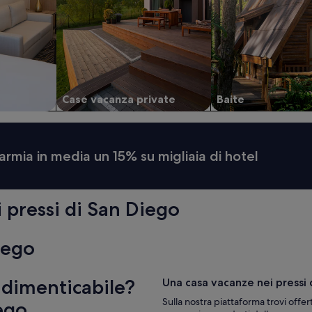
Case vacanza private
Baite
armia in media un 15% su migliaia di hotel
i pressi di San Diego
iego
indimenticabile?
Una casa vacanze nei pressi 
Sulla nostra piattaforma trovi offe
ego