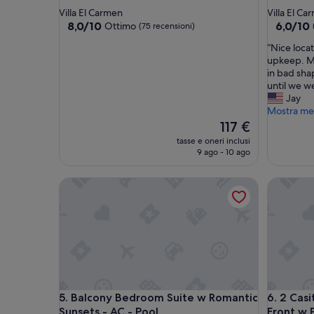
a
a
Villa El Carmen
Villa El Ca
3.5
3.0
8.0
6.0
8,0/10
6,0/10
Ottimo
(75 recensioni)
su
su
stelle
stelle
“
“Nice loca
10,
10,
N
upkeep. Ma
Ottimo,
(2
i
in bad sha
(75
recension
c
until we we
recensioni)
e
Jay
l
Mostra m
o
Il
117 €
c
prezzo
tasse e oneri inclusi
a
attuale
9 ago - 10 ago
t
è
i
117 €
Balcony Bedroom Suite w Romantic Sunsets - AC 
2 Casitas
o
n
b
u
t
p
r
o
p
Balcony Bedroom Suite w Romantic Sunsets - AC 
2 Casitas
5. Balcony Bedroom Suite w Romantic
6. 2 Cas
e
Sunsets - AC - Pool
Front w 
r