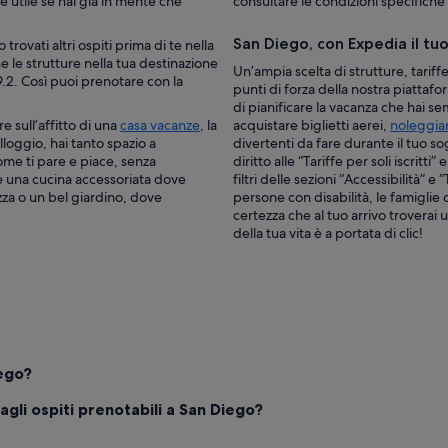
e utile se hai già in mente che
consultare le condizioni specifiche
San Diego, con Expedia il tu
rovati altri ospiti prima di te nella
e le strutture nella tua destinazione
Un’ampia scelta di strutture, tariff
2. Così puoi prenotare con la
punti di forza della nostra piattafor
di pianificare la vacanza che hai s
e sull’affitto di una
casa vacanze
, la
acquistare biglietti aerei,
noleggia
lloggio, hai tanto spazio a
divertenti da fare durante il tuo s
come ti pare e piace, senza
diritto alle “Tariffe per soli iscritti
me una cucina accessoriata dove
filtri delle sezioni “Accessibilità” 
zza o un bel giardino, dove
persone con disabilità, le famiglie
certezza che al tuo arrivo troverai 
della tua vita è a portata di clic!
iego?
gli ospiti prenotabili a San Diego?