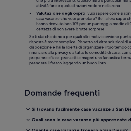
che più ti interessano. Questo filtro è particolarment
r
attività fare e quali attrazioni vedere nella zona.
n
e
Valutazione degli ospiti:
vuoi sapere come si sono t
d
casa vacanze che vuoi prenotare? Be’, allora sappi ch
o
hanno ricevuto ben 107 per un punteggio medio di 9.
n
certezza di non avere brutte sorprese.
u
Se ti stai chiedendo per quali altri motivi conviene puntar
n
risposta è molto semplice! Rispetto ad altre soluzioni di a
t
disposizione e hai la libertà di organizzare il tuo tempo 
i
rinunciare alla privacy e a tutte le comodità di casa, co
l
preparare sfiziosi pranzetti e magari una fantastica terra
w
prendere il fresco leggendo un buon libro.
e
w
e
r
e
Domande frequenti
l
e
a
v
Si trovano facilmente case vacanze a San D
i
n
Quali sono le case vacanze più apprezzate da
g
.
Quante case vacanze troverò a San Diego?