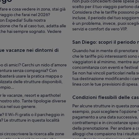
non puoi concederti delle spese paz
scelto per il tuo viaggio partono d
are e cosa vedere in zona, stai già
Considera che le tariffe possono per
viaggio che farai nel 2026?
incluse, il periodo del tuo soggiorn
on Expedia! Sulla nostra
è un problema, invece, puoi scegliere
one che fa al caso tuo, adatta alle
servizi e comfort da vero VIP.
ni che hai sempre sognato. Vedere
San Diego: scopri il periodo 
ue vacanze nei dintorni di
Quando hai in mente di prenotare u
che le tariffe più interessanti sono 
viaggiatori è al minimo, mentre au
ppo di amici? Cerchi un nido d’amore
concomitanza con eventi e festival d
vventura senza compagnia? Con
Se non hai vincoli particolari nella 
ti basterà usare la pratica mappa o
tua destinazione modificando i cam
izzata delle strutture disponibili,
linea con le tue previsioni di spesa.
esempio…
r le vacanze, resort e aparthotel
Condizioni flessibili delle c
nostro sito. Tante tipologie diverse
Per alcune strutture in questa zona
ica nel suo genere.
esempio, puoi scegliere l’opzione “
 Il Wi-Fi gratis o il parcheggio in
pagamento a una data successiva, 
 Le strutture in questa località
contrattempi e in circostanze specif
della prenotazione. Per andare a co
i circoscrivere la ricerca alle zone
alloggi che compaiono tra i risultat