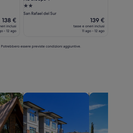
Struttura
a
San Rafael del Sur
2.0
Il
Il
138 €
139 €
prezzo
stelle
prezzo
eri inclusi
tasse e oneri inclusi
attuale
attuale
go - 12 ago
11 ago - 12 ago
è
è
138 €
139 €
e. Potrebbero essere previste condizioni aggiuntive.
cerca complessi di appartamenti
cerca ville