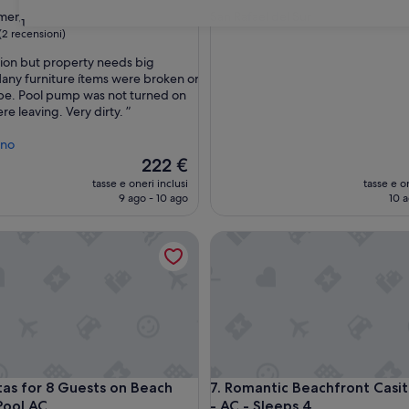
a
rmen
San Rafael del Sur
31
2.0
(2 recensioni)
stelle
tion but property needs big
ny furniture ítems were broken or
pe. Pool pump was not turned on
i)
re leaving. Very dirty. ”
eno
Il
222 €
prezzo
tasse e oneri inclusi
tasse e on
attuale
9 ago - 10 ago
10 a
è
222 €
- Pool
 for 8 Guests on Beach Front w Pool AC
Romantic Beachfront Casita w 
- Pool
 for 8 Guests on Beach Front w Pool AC
Romantic Beachfront Casita w 
itas for 8 Guests on Beach
7. Romantic Beachfront Casit
Pool AC
- AC - Sleeps 4