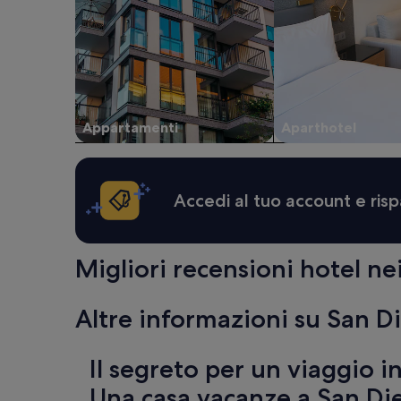
2
i
adulti.
t
Prezzi
u
e
r
disponibilità
e
possono
í
cambiare.
t
Potrebbero
Appartamenti
Aparthotel
e
essere
m
previste
s
condizioni
w
aggiuntive.
e
Accedi al tuo account e risp
r
e
b
r
Migliori recensioni hotel ne
o
k
e
Altre informazioni su San D
n
o
r
Il segreto per un viaggio 
i
n
Una casa vacanze a San Di