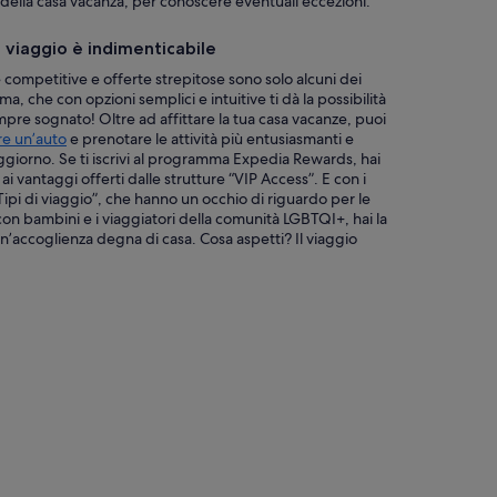
 della casa vacanza, per conoscere eventuali eccezioni.
o viaggio è indimenticabile
e competitive e offerte strepitose sono solo alcuni dei
ma, che con opzioni semplici e intuitive ti dà la possibilità
empre sognato! Oltre ad affittare la tua casa vacanze, puoi
re un’auto
e prenotare le attività più entusiasmanti e
oggiorno. Se ti iscrivi al programma Expedia Rewards, hai
” e ai vantaggi offerti dalle strutture “VIP Access”. E con i
e “Tipi di viaggio”, che hanno un occhio di riguardo per le
 con bambini e i viaggiatori della comunità LGBTQI+, hai la
un’accoglienza degna di casa. Cosa aspetti? Il viaggio