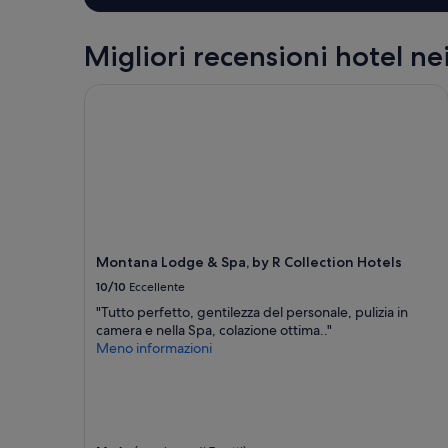
di
1
notte
Migliori recensioni hotel nei
per
2
Montana Lodge & Spa, by R Collection Hotels
adulti.
Prezzi
e
disponibilità
possono
cambiare.
Potrebbero
essere
previste
Montana Lodge & Spa, by R Collection Hotels
condizioni
aggiuntive.
10/10
Eccellente
"Tutto perfetto, gentilezza del personale, pulizia in
camera e nella Spa, colazione ottima.."
Meno informazioni