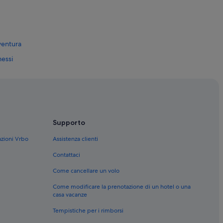
vventura
messi
n piscina
a
Supporto
azioni Vrbo
Assistenza clienti
Contattaci
Come cancellare un volo
Come modificare la prenotazione di un hotel o una
casa vacanze
Tempistiche per i rimborsi
: hotel nelle vicinanze