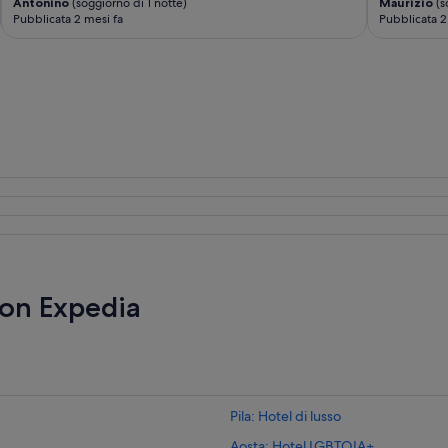
Antonino
(soggiorno di 1 notte)
Maurizio
(s
c
Pubblicata 2 mesi fa
Pubblicata 2
u
r
a
t
o
n
e
i
d
e
t
t
a
g
l
i
con Expedia
.
C
l
a
u
d
Pila: Hotel di lusso
i
o
Aosta: Hotel LGBTQIA+