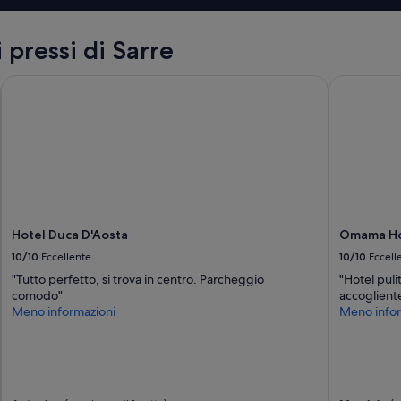
o
a
f
 pressi di Sarre
f
i
Hotel Duca D'Aosta
Omama Ho
t
t
a
t
o
e
r
a
m
o
Hotel Duca D'Aosta
Omama Ho
l
10/10
Eccellente
10/10
Eccell
t
"Tutto perfetto, si trova in centro. Parcheggio
"Hotel puli
o
comodo"
accoglient
p
Meno informazioni
Meno infor
u
l
i
t
o
e