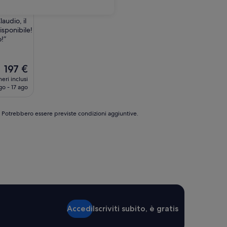
tato era
laudio, il
isponibile!
!”
Il
197 €
prezzo
eri inclusi
attuale
go - 17 ago
è
197 €
e. Potrebbero essere previste condizioni aggiuntive.
Accedi
Iscriviti subito, è gratis