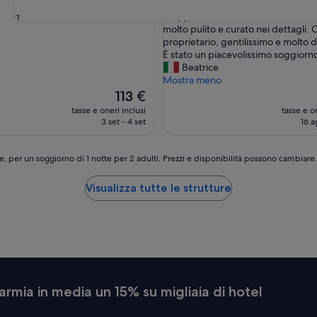
su
“
“L’appartamento che abbiamo affit
31
10,
L
molto pulito e curato nei dettagli. C
ale,
Eccezionale,
’
proprietario, gentilissimo e molto d
(4
a
È stato un piacevolissimo soggiorno
i)
recensioni)
p
Beatrice
p
Mostra meno
a
Il
113 €
r
prezzo
tasse e oneri inclusi
tasse e on
t
attuale
3 set - 4 set
16 a
a
è
m
113 €
e
e, per un soggiorno di 1 notte per 2 adulti. Prezzi e disponibilità possono cambiar
n
t
Visualizza tutte le strutture
o
c
h
e
a
b
b
i
armia in media un 15% su migliaia di hotel
a
m