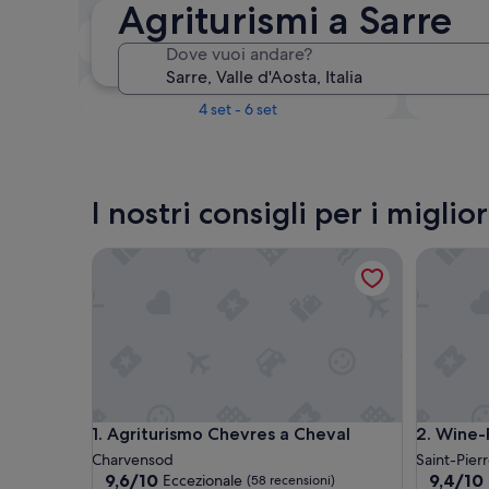
Agriturismi a Sarre
Il prossimo fine settimana
Dove vuoi andare?
14 ago - 16 ago
Tra un mese
4 set - 6 set
I nostri consigli per i migli
Agriturismo Chevres a Cheval
Wine-Far
Agriturismo Chevres a Cheval
Wine-Far
1. Agriturismo Chevres a Cheval
2. Wine-
Charvensod
Saint-Pier
9.6
9.4
9,6/10
9,4/10
Eccezionale
(58 recensioni)