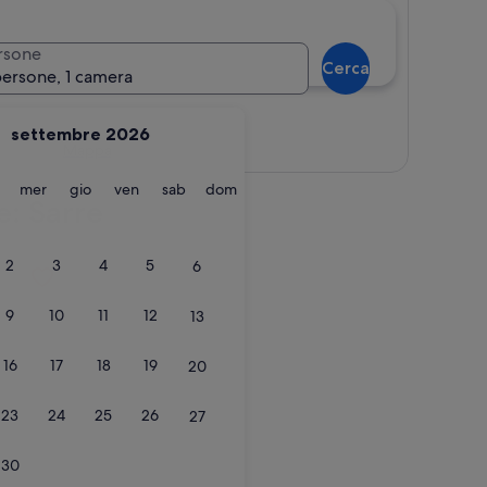
rsone
Cerca
persone, 1 camera
settembre 2026
Mappa
martedì
mercoledì
giovedì
venerdì
sabato
domenica
mer
gio
ven
sab
dom
e: Sarre
2
3
4
5
6
9
10
11
12
13
16
17
18
19
20
23
24
25
26
27
30