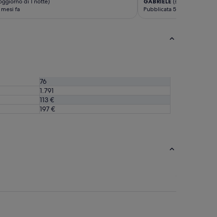
oggiorno di 1 notte)
GABRIELE
(soggiorno di 3 n
 mesi fa
Pubblicata 5 mesi fa
76
1.791
113 €
197 €