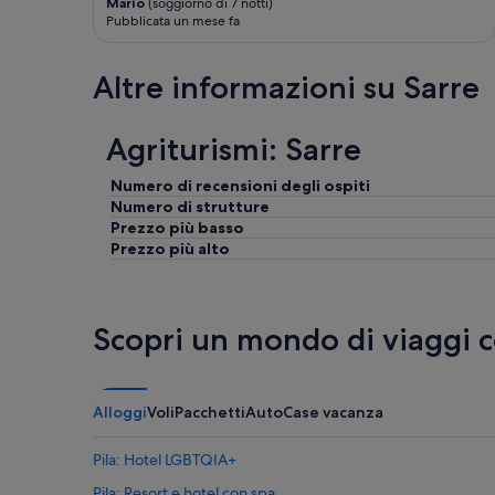
Mario
(soggiorno di 7 notti)
Pubblicata un mese fa
Altre informazioni su Sarre
Agriturismi: Sarre
Numero di recensioni degli ospiti
Numero di strutture
Prezzo più basso
Prezzo più alto
Scopri un mondo di viaggi 
Alloggi
Voli
Pacchetti
Auto
Case vacanza
Pila: Hotel LGBTQIA+
Pila: Resort e hotel con spa