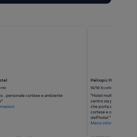
tel
Héliopic Hôtel & Spa
tel
Héliopic Hôtel & Spa
ente
10/10
Eccellente
to , personale cortese e ambiente
"Hotel molto bello e in o
e"
centro sia per raggiunger
mazioni
che porta alle poste è a
cortese e ottimo servizi
dell’hotel."
Meno informazioni