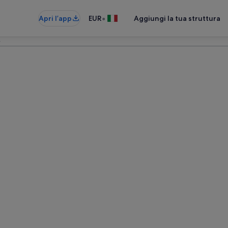
•
Apri l’app
EUR
Aggiungi la tua struttura
e