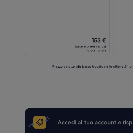
su
su
10,
10,
Eccezionale,
Eccezion
(58
(72
recensioni)
recension
Il
153 €
prezzo
tasse e oneri inclusi
attuale
2 set - 3 set
è
153 €
Prezzo
Prezzo a notte più basso trovato nelle ultime 24 or
a
notte
più
basso
trovato
nelle
ultime
24
ore,
per
Accedi al tuo account e risp
un
soggiorno