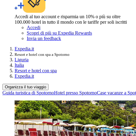
Accedi al tuo account e risparmia un 10% o più su oltre
100.000 hotel in tutto il mondo con le tariffe per soli iscritti
Accedi
Scopri di più su Expedia Rewards
Invia un feedback
Expedia.it
Resort e hotel con spa a Spotorno
Liguria
Italia
Resort e hotel con spa
Expedia.it
Organizza il tuo viaggio
Guida turistica di Spotorno
Hotel presso Spotorno
Case vacanze a Spo