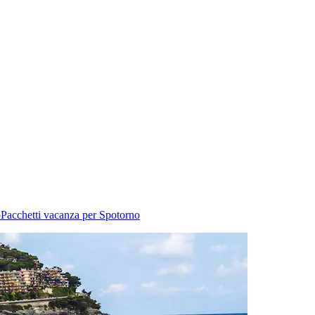
o
Pacchetti vacanza per Spotorno