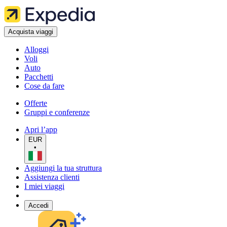
Acquista viaggi
Alloggi
Voli
Auto
Pacchetti
Cose da fare
Offerte
Gruppi e conferenze
Apri l’app
EUR
•
Aggiungi la tua struttura
Assistenza clienti
I miei viaggi
Accedi