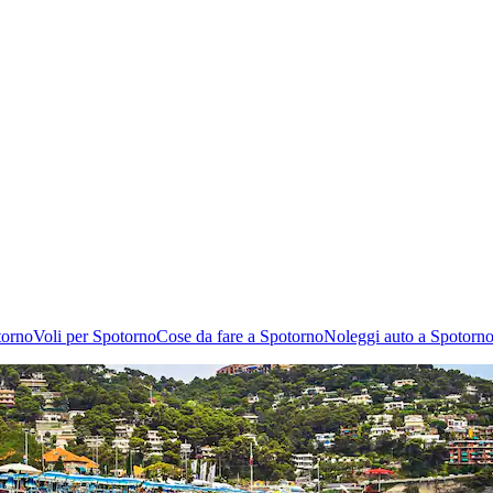
torno
Voli per Spotorno
Cose da fare a Spotorno
Noleggi auto a Spotorn