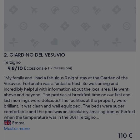
v
i
s
t
e
l
s
e
p
å
GIARDINO DEL VESUVIO
2. GIARDINO DEL VESUVIO
P
Terzigno
a
9.8
9,8/10
Eccezionale
(17 recensioni)
l
su
a
“
“My family and i had a fabulous 9 night stay at the Garden of the
10,
z
M
Vesuvius. Fortunato was a fantastic host. So welcoming and
Eccezionale,
z
y
incredibly helpful with information about the local area. He went
(17
o
f
above and beyond. The pastries at breakfast time on our first and
recensioni)
V
a
last mornings were delicious! The facilities at the property were
e
m
brilliant. It was clean and well equipped. The beds were super
s
i
comfortable and the pool was an absolutely amazing bonus. Perfect
u
l
when the temperature was in the 30s! Terzigno...
v
y
Emma
i
a
Mostra meno
a
n
Il
110 €
n
d