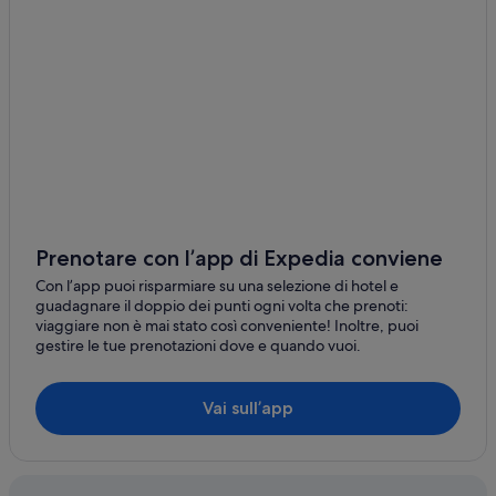
a
Terzigno: Appartamenti
t
n
v
a
Terzigno: Agriturismi
a
n
r
d
Terzigno: Case private in affitto
m
w
Terzigno: Ostelli
t
e
l
l
Terzigno: Ville
e
l
e
e
Terzigno: Case rurali
n
q
Terzigno: Resort
d
u
e
i
Terzigno: Affittacamere
Prenotare con l’app di Expedia conviene
o
p
c
p
Terzigno: Campeggi
Con l’app puoi risparmiare su una selezione di hotel e
h
e
guadagnare il doppio dei punti ogni volta che prenoti:
Boscoreale: Ville
g
d
viaggiare non è mai stato così conveniente! Inoltre, puoi
j
.
gestire le tue prenotazioni dove e quando vuoi.
Boscoreale: Inn
o
T
r
h
Boscoreale: Agriturismi
d
e
Vai sull’app
Boscoreale: B&B
e
b
d
e
Stazione di Terzigno: Guest house
e
d
t
s
Stazione di Terzigno: Cottage