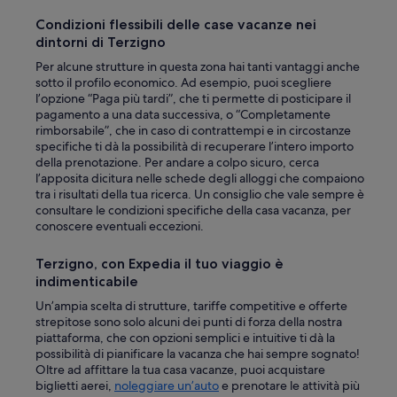
l
l
Condizioni flessibili delle case vacanze nei
s
a
e
dintorni di Terzigno
s
n
t
Per alcune strutture in questa zona hai tanti vantaggi anche
e
m
sotto il profilo economico. Ad esempio, puoi scegliere
x
o
l’opzione “Paga più tardi”, che ti permette di posticipare il
t
r
pagamento a una data successiva, o “Completamente
r
n
rimborsabile”, che in caso di contrattempi e in circostanze
a
i
specifiche ti dà la possibilità di recuperare l’intero importo
s
n
della prenotazione. Per andare a colpo sicuro, cerca
p
g
l’apposita dicitura nelle schede degli alloggi che compaiono
e
s
tra i risultati della tua ricerca. Un consiglio che vale sempre è
c
w
consultare le condizioni specifiche della casa vacanza, per
i
e
conoscere eventuali eccezioni.
e
r
l
e
Terzigno, con Expedia il tuo viaggio è
l
d
v
indimenticabile
e
a
l
Un’ampia scelta di strutture, tariffe competitive e offerte
r
i
strepitose sono solo alcuni dei punti di forza della nostra
d
c
piattaforma, che con opzioni semplici e intuitive ti dà la
e
i
possibilità di pianificare la vacanza che hai sempre sognato!
n
o
Oltre ad affittare la tua casa vacanze, puoi acquistare
v
u
biglietti aerei,
noleggiare un’auto
e prenotare le attività più
ä
s