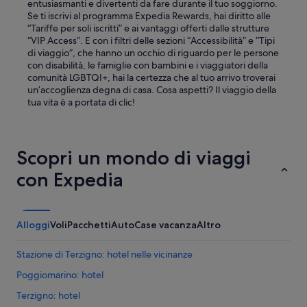
entusiasmanti e divertenti da fare durante il tuo soggiorno.
n
!
Se ti iscrivi al programma Expedia Rewards, hai diritto alle
l
T
“Tariffe per soli iscritti” e ai vantaggi offerti dalle strutture
i
h
“VIP Access”. E con i filtri delle sezioni “Accessibilità” e “Tipi
g
e
di viaggio”, che hanno un occhio di riguardo per le persone
a
f
con disabilità, le famiglie con bambini e i viaggiatori della
o
a
comunità LGBTQI+, hai la certezza che al tuo arrivo troverai
c
c
un’accoglienza degna di casa. Cosa aspetti? Il viaggio della
h
i
tua vita è a portata di clic!
h
l
j
i
ä
t
l
i
Scopri un mondo di viaggi
p
e
s
s
con Expedia
a
a
m
t
m
t
a
h
Alloggi
Voli
Pacchetti
Auto
Case vacanza
Altro
p
e
e
p
Stazione di Terzigno: hotel nelle vicinanze
r
r
s
o
Poggiomarino: hotel
o
p
n
e
Terzigno: hotel
a