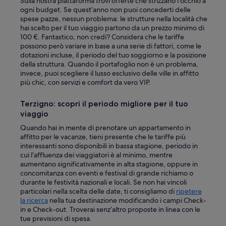
Sulla nostra piattaforma trovi offerte che strizzano l’occhio a
e
r
ogni budget. Se quest’anno non puoi concederti delle
m
e
spese pazze, nessun problema: le strutture nella località che
e
a
hai scelto per il tuo viaggio partono da un prezzo minimo di
s
k
100 €. Fantastico, non credi? Considera che le tariffe
t
f
possono però variare in base a una serie di fattori, come le
e
a
dotazioni incluse, il periodo del tuo soggiorno e la posizione
r
s
della struttura. Quando il portafoglio non è un problema,
.
t
invece, puoi scegliere il lusso esclusivo delle ville in affitto
D
t
più chic, con servizi e comfort da vero VIP.
e
i
t
m
Terzigno: scopri il periodo migliore per il tuo
s
e
o
viaggio
o
m
n
Quando hai in mente di prenotare un appartamento in
g
o
affitto per le vacanze, tieni presente che le tariffe più
j
u
interessanti sono disponibili in bassa stagione, periodo in
o
r
cui l’affluenza dei viaggiatori è al minimo, mentre
r
f
aumentano significativamente in alta stagione, oppure in
d
i
concomitanza con eventi e festival di grande richiamo o
e
r
durante le festività nazionali e locali. Se non hai vincoli
v
s
particolari nella scelta delle date, ti consigliamo di
ripetere
i
t
la ricerca
nella tua destinazione modificando i campi Check-
s
a
in e Check-out. Troverai senz’altro proposte in linea con le
t
n
tue previsioni di spesa.
e
d