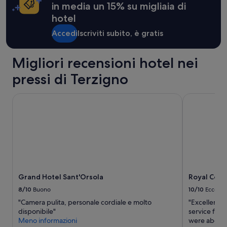
.
aggiuntive.
.
in media un 15% su migliaia di
B
S
hotel
o
o
e
w
Accedi
Iscriviti subito, è gratis
n
e
d
l
e
c
Migliori recensioni hotel nei
t
o
ä
m
pressi di Terzigno
r
i
v
n
Grand Hotel Sant'Orsola
Royal Conti
a
g
c
a
k
n
e
d
r
i
t
n
,
c
r
r
e
e
Grand Hotel Sant'Orsola
Royal Cont
n
d
8/10
Buono
10/10
Eccelle
t
i
o
"Camera pulita, personale cordiale e molto
"Excellent v
b
c
disponibile"
service from
l
h
Meno informazioni
were above 
y