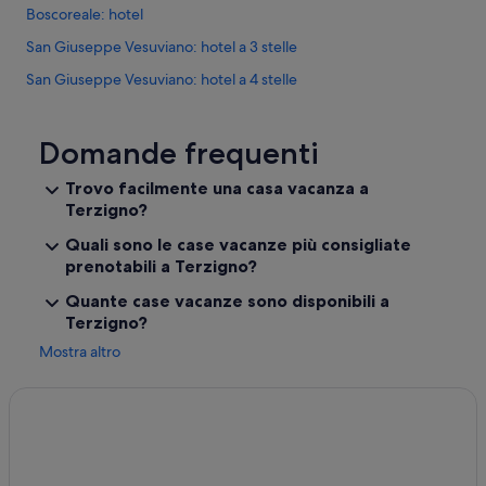
r
Boscoreale: hotel
l
t
e
y
San Giuseppe Vesuviano: hotel a 3 stelle
n
w
s
e
San Giuseppe Vesuviano: hotel a 4 stelle
o
r
Boscoreale: hotel a 5 stelle
m
e
a
b
Boscoreale: hotel a 3 stelle
Domande frequenti
l
r
l
i
Terzigno: hotel a 4 stelle
Trovo facilmente una casa vacanza a
t
l
Terzigno?
Terzigno: hotel a 5 stelle
i
l
d
i
Poggiomarino: hotel a 5 stelle
Quali sono le case vacanze più consigliate
m
a
prenotabili a Terzigno?
ö
n
Poggiomarino: hotel a 3 stelle
t
t
Quante case vacanze sono disponibili a
Terzigno: Marriott Hotels & Resorts
t
.
Terzigno?
e
I
Terzigno: hotel Preferred
o
t
Mostra altro
s
w
Poggiomarino: hotel Relais & Chateaux
s
a
Poggiomarino: Sea Hotels
m
s
e
c
Poggiomarino: hotel Independent
d
l
e
e
Boscoreale: Hilton Hotels
t