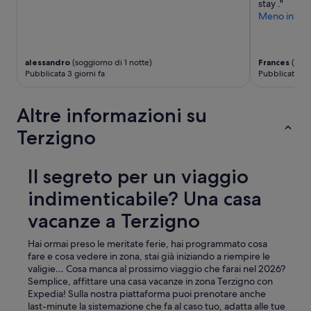
m
stay ."
h
y
Meno inform
e
c
l
k
p
e
f
alessandro
(soggiorno di 1 notte)
Frances
(sogg
t
u
Pubblicata 3 giorni fa
Pubblicata 4 g
v
l
ä
w
l
i
Altre informazioni su
s
t
k
h
Terzigno
ö
i
t
n
t
f
Il segreto per un viaggio
,
o
m
r
indimenticabile? Una casa
e
m
d
vacanze a Terzigno
a
e
t
n
i
Hai ormai preso le meritate ferie, hai programmato cosa
h
o
fare e cosa vedere in zona, stai già iniziando a riempire le
ä
n
valigie… Cosa manca al prossimo viaggio che farai nel 2026?
r
a
Semplice, affittare una casa vacanze in zona Terzigno con
l
b
Expedia! Sulla nostra piattaforma puoi prenotare anche
i
o
last-minute la sistemazione che fa al caso tuo, adatta alle tue