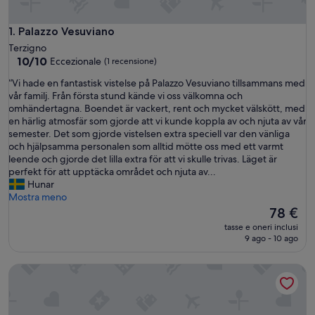
Palazzo Vesuviano
1. Palazzo Vesuviano
Terzigno
10.0
10/10
Eccezionale
(1 recensione)
su
“
“Vi hade en fantastisk vistelse på Palazzo Vesuviano tillsammans med
10,
V
vår familj. Från första stund kände vi oss välkomna och
Eccezionale,
i
omhändertagna. Boendet är vackert, rent och mycket välskött, med
(1
h
en härlig atmosfär som gjorde att vi kunde koppla av och njuta av vår
recensione)
a
semester. Det som gjorde vistelsen extra speciell var den vänliga
d
och hjälpsamma personalen som alltid mötte oss med ett varmt
e
leende och gjorde det lilla extra för att vi skulle trivas. Läget är
e
perfekt för att upptäcka området och njuta av...
n
Hunar
f
Mostra meno
a
Il
78 €
n
prezzo
tasse e oneri inclusi
t
attuale
9 ago - 10 ago
a
è
s
78 €
GIARDINO DEL VESUVIO
t
i
s
k