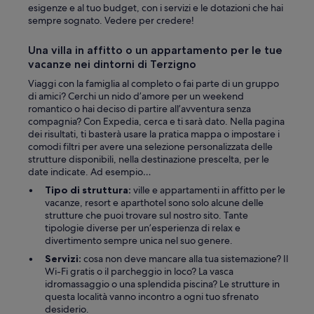
g
u
esigenze e al tuo budget, con i servizi e le dotazioni che hai
a
t
sempre sognato. Vedere per credere!
t
t
m
h
Una villa in affitto o un appartamento per le tue
o
e
vacanze nei dintorni di Terzigno
s
l
f
o
Viaggi con la famiglia al completo o fai parte di un gruppo
ä
c
di amici? Cerchi un nido d’amore per un weekend
r
a
romantico o hai deciso di partire all’avventura senza
s
l
compagnia? Con Expedia, cerca e ti sarà dato. Nella pagina
o
a
dei risultati, ti basterà usare la pratica mappa o impostare i
m
r
comodi filtri per avere una selezione personalizzata delle
g
e
strutture disponibili, nella destinazione prescelta, per le
j
a
date indicate. Ad esempio…
o
.
Tipo di struttura:
ville e appartamenti in affitto per le
r
H
vacanze, resort e aparthotel sono solo alcune delle
d
e
strutture che puoi trovare sul nostro sito. Tante
e
w
tipologie diverse per un’esperienza di relax e
a
e
divertimento sempre unica nel suo genere.
t
n
t
t
Servizi:
cosa non deve mancare alla tua sistemazione? Il
v
a
Wi-Fi gratis o il parcheggio in loco? La vasca
i
b
idromassaggio o una splendida piscina? Le strutture in
k
o
questa località vanno incontro a ogni tuo sfrenato
u
v
desiderio.