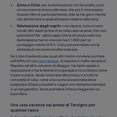
n
e
Zona o Città:
per la destinazione che hai scelto, puoi
d
a
circoscrivere la ricerca alle zone che più ti interessano.
e
n
Questo filtro è particolarmente utile se hai già in mente
k
d
che attività fare e quali attrazioni vedere nella zona.
o
b
p
Valutazione degli ospiti:
vuoi sapere come si sono
e
p
trovati altri ospiti prima di te nella casa vacanze che vuoi
y
l
prenotare? Be’, allora sappi che le strutture nella tua
o
a
destinazione hanno ricevuto ben 1.800 per un
n
a
punteggio medio di 9.4. Così puoi prenotare con la
d
v
certezza di non avere brutte sorprese.
.
o
T
Se ti stai chiedendo per quali altri motivi conviene puntare
c
h
sull’affitto di una
casa vacanze
, la risposta è molto semplice!
h
e
Rispetto ad altre soluzioni di alloggio, hai tanto spazio a
n
p
disposizione e hai la libertà di organizzare il tuo tempo come
j
a
ti pare e piace, senza rinunciare alla privacy e a tutte le
u
s
comodità di casa, come una cucina accessoriata dove
t
t
preparare sfiziosi pranzetti e magari una fantastica terrazza
a
r
o un bel giardino, dove prendere il fresco leggendo un
a
i
buon libro.
v
e
v
s
Una casa vacanze nei pressi di Terzigno per
å
a
r
qualsiasi tasca
t
s
b