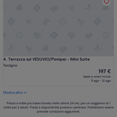
t
F
t
r
h
å
e
n
G
f
a
ö
r
r
d
s
e
t
n
a
o
s
f
t
t
Terrazza sul VESUVIO/Pompei - Mini Suite
4. Terrazza sul VESUVIO/Pompei - Mini Suite
u
h
n
Terzigno
e
d
Il
V
197 €
k
prezzo
e
tasse e oneri inclusi
ä
attuale
s
11 ago - 12 ago
n
è
u
d
197 €
v
Mostra altro
e
i
v
u
i
Prezzo
s
Prezzo a notte più basso trovato nelle ultime 24 ore, per un soggiorno di 1
o
notte per 2 adulti. Prezzi e disponibilità possono cambiare. Potrebbero essere
a
.
previste condizioni aggiuntive.
s
notte
F
s