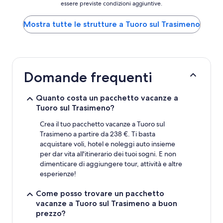
essere previste condizioni aggiuntive.
notte
più
basso
Mostra tutte le strutture a Tuoro sul Trasimeno
trovato
nelle
ultime
24
ore,
Domande frequenti
per
un
soggiorno
Quanto costa un pacchetto vacanze a
di
Tuoro sul Trasimeno?
1
notte
Crea il tuo pacchetto vacanze a Tuoro sul
per
Trasimeno a partire da 238 €. Ti basta
2
acquistare voli, hotel e noleggi auto insieme
adulti.
per dar vita all'itinerario dei tuoi sogni. E non
Prezzi
dimenticare di aggiungere tour, attività e altre
e
esperienze!
disponibilità
possono
Come posso trovare un pacchetto
cambiare.
Potrebbero
vacanze a Tuoro sul Trasimeno a buon
essere
prezzo?
previste