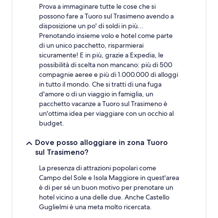
condizioni
Prova a immaginare tutte le cose che si
aggiuntive.
possono fare a Tuoro sul Trasimeno avendo a
disposizione un po' di soldi in più...
Prenotando insieme volo e hotel come parte
di un unico pacchetto, risparmierai
sicuramente! E in più, grazie a Expedia, le
possibilità di scelta non mancano: più di 500
compagnie aeree e più di 1.000.000 di alloggi
in tutto il mondo. Che si tratti di una fuga
d'amore o di un viaggio in famiglia, un
pacchetto vacanze a Tuoro sul Trasimeno è
un'ottima idea per viaggiare con un occhio al
budget.
Dove posso alloggiare in zona Tuoro
sul Trasimeno?
La presenza di attrazioni popolari come
Campo del Sole e Isola Maggiore in quest'area
è di per sé un buon motivo per prenotare un
hotel vicino a una delle due. Anche Castello
Guglielmi è una meta molto ricercata.