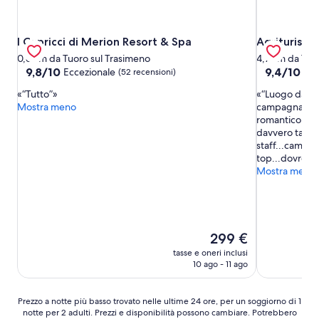
I Capricci di Merion Resort & Spa
Agriturismo 
I Capricci di Merion Resort & Spa
Agriturismo
0,6 km da Tuoro sul Trasimeno
4,7 km da Tuo
9.8
9.4
9,8/10
9,4/10
Eccezionale
Ecc
(52 recensioni)
su
su
“Tutto”
“Luogo da fia
10,
10,
Mostra meno
campagna tos
Eccezionale,
Eccezionale,
romantico ma a
(52
(13
davvero tanto,
recensioni)
recensioni)
staff...camere 
top...dovremo 
Mostra meno
Il
299 €
prezzo
tasse e oneri inclusi
attuale
10 ago - 11 ago
è
299 €
Prezzo
Prezzo a notte più basso trovato nelle ultime 24 ore, per un soggiorno di 1
notte per 2 adulti. Prezzi e disponibilità possono cambiare. Potrebbero
a