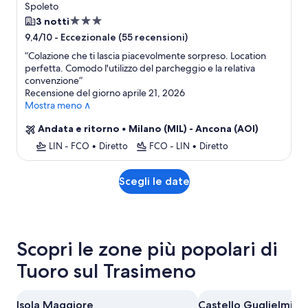
Spoleto
Struttura
3 notti
a
-
Eccezionale (55 recensioni)
9,4/10
3.0
“
Colazione che ti lascia piacevolmente sorpreso. Location
stelle
perfetta. Comodo l'utilizzo del parcheggio e la relativa
convenzione
”
Recensione del giorno aprile 21, 2026
Mostra meno ∧
Andata e ritorno
•
Milano (MIL) - Ancona (AOI)
LIN - FCO
•
Diretto
FCO - LIN
•
Diretto
Scegli le date
Scopri le zone più popolari di
Tuoro sul Trasimeno
Isola Maggiore
Castello Guglielmi