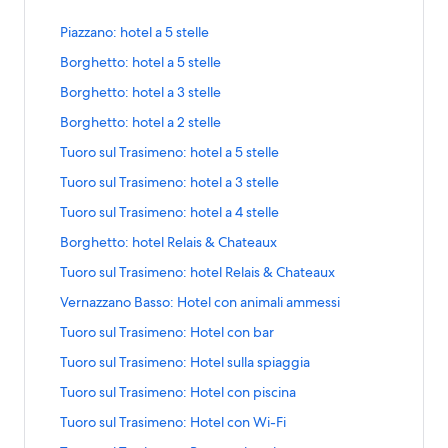
L
Piazzano: hotel a 5 stelle
i
L
Borghetto: hotel a 5 stelle
n
i
k
L
Borghetto: hotel a 3 stelle
n
c
i
k
h
L
Borghetto: hotel a 2 stelle
n
c
e
i
k
h
L
Tuoro sul Trasimeno: hotel a 5 stelle
a
n
c
e
i
p
k
h
L
Tuoro sul Trasimeno: hotel a 3 stelle
a
n
r
c
e
i
p
k
e
h
L
Tuoro sul Trasimeno: hotel a 4 stelle
a
n
r
c
l
e
i
p
k
e
h
L
Borghetto: hotel Relais & Chateaux
a
a
n
r
c
l
e
i
p
p
k
e
h
L
Tuoro sul Trasimeno: hotel Relais & Chateaux
a
a
n
a
r
c
l
e
i
p
p
k
g
e
h
L
Vernazzano Basso: Hotel con animali ammessi
a
a
n
a
r
c
i
l
e
i
p
p
k
g
e
h
L
Tuoro sul Trasimeno: Hotel con bar
n
a
a
n
a
r
c
i
l
e
i
a
p
p
k
g
e
h
L
Tuoro sul Trasimeno: Hotel sulla spiaggia
n
a
a
n
d
a
r
c
i
l
e
i
a
p
p
k
e
g
e
h
L
Tuoro sul Trasimeno: Hotel con piscina
n
a
a
n
d
a
r
c
l
i
l
e
i
a
p
p
k
e
g
e
h
L
Tuoro sul Trasimeno: Hotel con Wi-Fi
l
n
a
a
n
d
a
r
c
l
i
l
e
i
a
a
p
p
k