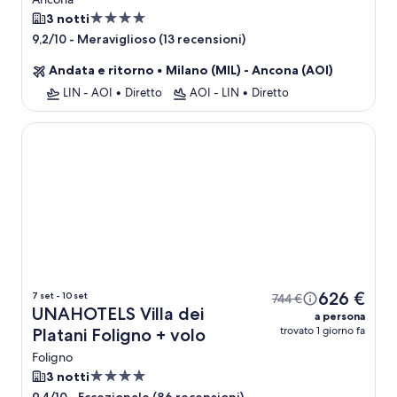
Struttura
3 notti
a
-
Meraviglioso (13 recensioni)
9,2/10
4.0
Andata e ritorno
•
Milano (MIL) - Ancona (AOI)
stelle
LIN - AOI
•
Diretto
AOI - LIN
•
Diretto
UNAHOTELS Villa dei Platani Foligno
626 €
7 set - 10 set
744 €
UNAHOTELS Villa dei
a persona
trovato 1 giorno fa
Platani Foligno + volo
Foligno
Struttura
3 notti
a