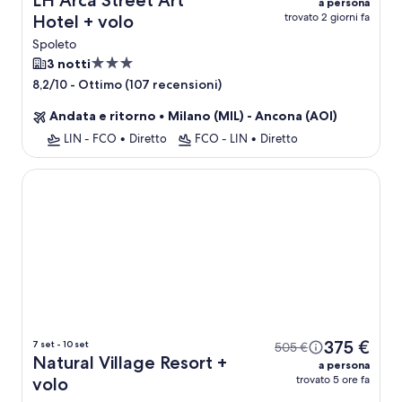
LH Arca Street Art
a persona
trovato 2 giorni fa
Hotel + volo
Spoleto
Struttura
3 notti
a
-
Ottimo (107 recensioni)
8,2/10
3.0
Andata e ritorno
•
Milano (MIL) - Ancona (AOI)
stelle
LIN - FCO
•
Diretto
FCO - LIN
•
Diretto
Natural Village Resort
375 €
7 set - 10 set
505 €
Natural Village Resort +
a persona
trovato 5 ore fa
volo