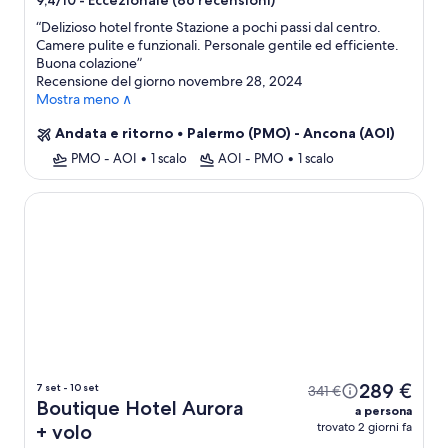
-
Eccezionale (86 recensioni)
9,4/10
4.0
“
Delizioso hotel fronte Stazione a pochi passi dal centro.
stelle
Camere pulite e funzionali. Personale gentile ed efficiente.
Buona colazione
”
Recensione del giorno novembre 28, 2024
Mostra meno ∧
Andata e ritorno
•
Palermo (PMO) - Ancona (AOI)
PMO - AOI
•
1 scalo
AOI - PMO
•
1 scalo
Boutique Hotel Aurora
289 €
7 set - 10 set
341 €
Boutique Hotel Aurora
a persona
trovato 2 giorni fa
+ volo