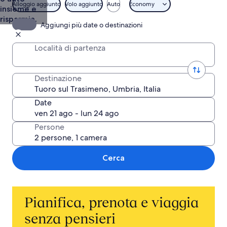
Alloggio aggiunto
Volo aggiunto
Auto
Economy
insieme e
risparmia.
Aggiungi più date o destinazioni
Località di partenza
Destinazione
Date
Persone
Cerca
Pianifica, prenota e viaggia
senza pensieri