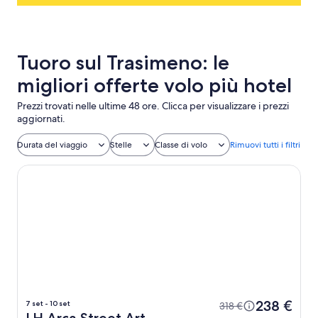
Tuoro sul Trasimeno: le
migliori offerte volo più hotel
Prezzi trovati nelle ultime 48 ore. Clicca per visualizzare i prezzi
aggiornati.
Durata del viaggio
Stelle
Classe di volo
Rimuovi tutti i filtri
LH Arca Street Art Hotel
238 €
7 set - 10 set
318 €