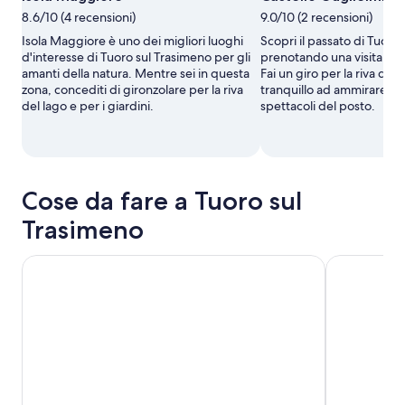
8.6/10 (4 recensioni)
9.0/10 (2 recensioni)
Isola Maggiore è uno dei migliori luoghi
Scopri il passato di Tuoro
d'interesse di Tuoro sul Trasimeno per gli
prenotando una visita a Ca
amanti della natura. Mentre sei in questa
Fai un giro per la riva del
zona, concediti di gironzolare per la riva
tranquillo ad ammirare la 
del lago e per i giardini.
spettacoli del posto.
Cose da fare a Tuoro sul
Trasimeno
Corso di cucina di pasta o pizza a Cortona, vegetariano e 
Corso di cuc