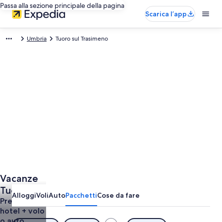
Passa alla sezione principale della pagina
Scarica l’app
Umbria
Tuoro sul Trasimeno
Vacanze
Tuoro sul
Alloggi
Voli
Auto
Pacchetti
Cose da fare
Trasimeno
Prenota
hotel + volo
o auto