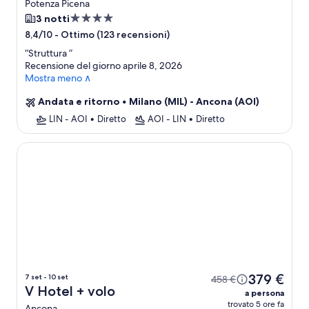
Potenza Picena
Struttura
3 notti
a
-
Ottimo (123 recensioni)
8,4/10
4.0
“
Struttura
”
stelle
Recensione del giorno aprile 8, 2026
Mostra meno ∧
Andata e ritorno
•
Milano (MIL) - Ancona (AOI)
LIN - AOI
•
Diretto
AOI - LIN
•
Diretto
V Hotel
379 €
7 set - 10 set
458 €
V Hotel + volo
a persona
trovato 5 ore fa
Ancona