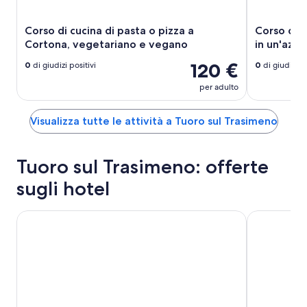
Corso di cucina di pasta o pizza a
Corso di 
Cortona, vegetariano e vegano
in un'azie
120 €
0
di giudizi positivi
0
di giudizi po
per adulto
Visualizza tutte le attività a Tuoro sul Trasimeno
Tuoro sul Trasimeno: offerte
sugli hotel
I Capricci di Merion Resort & Spa
Agriturismo 