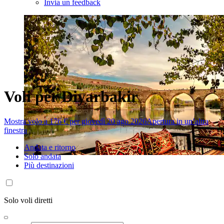
Invia un feedback
Voli per Diyarbakir
Mostra volo a 176 € per giovedì 20 ago 2026
Apertura in un’altra
finestra
Andata e ritorno
Solo andata
Più destinazioni
Solo voli diretti