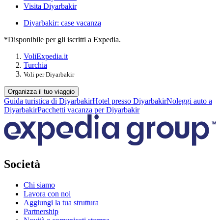
Visita Diyarbakir
Diyarbakir: case vacanza
*Disponibile per gli iscritti a Expedia.
Voli
Expedia.it
Turchia
Voli per Diyarbakir
Organizza il tuo viaggio
Guida turistica di Diyarbakir
Hotel presso Diyarbakir
Noleggi auto a
Diyarbakir
Pacchetti vacanza per Diyarbakir
Società
Chi siamo
Lavora con noi
Aggiungi la tua struttura
Partnership