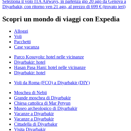
Seleziona il volo ITA Airways, in partenza gio 20 ago da Genova a
Diyarbakir, con ritorno ven 21 ago, al prezzo di 699 € (trovato ieri)
Scopri un mondo di viaggi con Expedia
Alloggi
Voli
Pacchetti
Case vacanza
Parco Kosuyolu: hotel nelle vicinanze
Diyarbakir: hotel
Hasan Pasa Hani: hotel nelle vicinanze
Diyarbakir: hotel
Voli da Roma (FCO) a Diyarbakir (DIY)
Moschea di Nebii
Grande moschea di Diyarbakir
Chiesa cattolica di Mar Petyun
Museo archeologico di Diyarbakir
Vacanze a Diyarbakir
Vacanze a Diyarbakir
Cittadella di Diyarbakır
Visita Diyarbakir