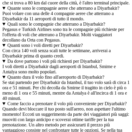
che si trova a 80 km dal cuore della città, è l'altro terminal principale.
Quante sono le compagnie aeree che atterrano a Diyarbakir?
Puoi volare con una delle 4 compagnie aeree che atterrano a
Diyarbakir da 11 aeroporti di tutto il mondo.
Quali sono le compagnie che atterrano a Diyarbakir?
Pegasus e Turkish Airlines sono tra le compagnie più richieste per
l'offerta di voli che atterrano a Diyarbakir. Molti viaggiatori
decollano da Orta con Pegasus.
Quanti sono i voli diretti per Diyarbakir?
Con circa 140 voli senza scali tutte le settimane, arriverai a
Diyarbakir prima di quanto credi.
Da dove partono i voli più richiesti per Diyarbakir?
I voli diretti a Diyarbakir dagli aeroporti di Istanbul, Smirne e
Antalya sono molto popolari.
Quanto dura il volo fino all'aeroporto di Diyarbakir?
Se stai partendo per Diyarbakir da Istanbul, il tuo volo sarà di circa 1
ora e 51 minuti. Per chi decolla da Smirne il tragitto in cielo è più o
meno di 1 ora e 55 minuti, mentre da Antalya è all'incirca di 1 ora e
40 minuti.
Come faccio a prenotare il volo più conveniente per Diyarbakir?
Quando devi bloccare il tuo posto sull'aereo, non aspettare l'ultimo
momento! Eccoti un suggerimento da parte dei viaggiatori più saggi:
muoviti con largo anticipo e scoverai ottime tariffe per la tua
prenotazione. Un altro metodo per assicurarti il prezzo più
vantaggioso consiste nel confrontare tutte le opzioni. Se nella tua