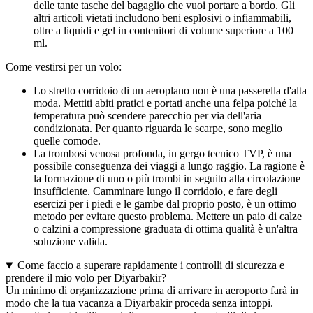
delle tante tasche del bagaglio che vuoi portare a bordo. Gli
altri articoli vietati includono beni esplosivi o infiammabili,
oltre a liquidi e gel in contenitori di volume superiore a 100
ml.
Come vestirsi per un volo:
Lo stretto corridoio di un aeroplano non è una passerella d'alta
moda. Mettiti abiti pratici e portati anche una felpa poiché la
temperatura può scendere parecchio per via dell'aria
condizionata. Per quanto riguarda le scarpe, sono meglio
quelle comode.
La trombosi venosa profonda, in gergo tecnico TVP, è una
possibile conseguenza dei viaggi a lungo raggio. La ragione è
la formazione di uno o più trombi in seguito alla circolazione
insufficiente. Camminare lungo il corridoio, e fare degli
esercizi per i piedi e le gambe dal proprio posto, è un ottimo
metodo per evitare questo problema. Mettere un paio di calze
o calzini a compressione graduata di ottima qualità è un'altra
soluzione valida.
Come faccio a superare rapidamente i controlli di sicurezza e
prendere il mio volo per Diyarbakir?
Un minimo di organizzazione prima di arrivare in aeroporto farà in
modo che la tua vacanza a Diyarbakir proceda senza intoppi.