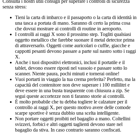
Consulta i nostri utili consigli per superare i controlli di sicurezza
senza stress:
Tieni la carta di imbarco e il passaporto o la carta di identità in
una tasca a portata di mano. Saranno di certo la prima cosa
che dovrai mostrare ai controlli di routine in aeroporto.
I controlli ai raggi X sono il prossimo step. Togliti qualsiasi
oggetto metallico che farebbe suonare il metal detector prima
di attraversarlo. Oggetti come auricolari o cuffie, giacche e
cappotti pesanti devono passare a parte sul nastro sotto i raggi
X.
Anche i tuoi dispositivi elettronici, inclusi il portatile e il
tablet, devono essere riposti nel vassoio e passare sotto lo
scanner. Niente paura, pochi minuti e tornerai online!
Vuoi portarti in viaggio la tua crema preferita? Perfetto, ma la
capacità del contenitore non deve superare i 100 millilitri e
deve essere in una busta trasparente con chiusura a zip. Se
segui queste accortezze non ti faranno storie ai controlli.
È molto probabile che tu debba togliere le calzature per il
controllo ai raggi X, per questo motivo avere delle comode
scarpe sportive è senza dubbio una scelta intelligente.
Non portare oggetti proibiti nel bagaglio a mano. Coltellini
svizzeri, forbici e altri oggetti taglienti devono stare nel
bagaglio da stiva. In caso contrario saranno confiscati.