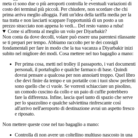
meta ci sono due o più aeroporti controlla le eventuali variazioni di
costo dei terminal più piccoli. Per chiudere, non scordare che chi
prima arriva meglio alloggia. Fatti un'idea della tariffa media per la
tua tratta e non lasciarti scappare l'opportunità di un posto a un
prezzo stracciato non appena lo vedi... Del resto vanno a ruba!
Come si affronta al meglio un volo per Diyarbakir?
Non conta da dove decolli, volare può essere una parentesi rilassante
se ti prepari per tempo. Abbiamo raccolto per te dei consigli
fondamentali per fare in modo che la tua vacanza a Diyarbakir inizi
subito nel migliore dei modi. Cosa mettere nel tuo bagaglio a mano:
Per prima cosa, metti nel trolley il passaporto, i vari documenti
personali, il portafoglio e qualche farmaco di base. Quindi
dovrai pensare a qualcosa per non annoiarti troppo. Quel libro
che devi finire da tempo e un portatile con i tuoi show preferiti
sono quello che ci vuole. Se vorresti schiacciare un pisolino,
un comodo cuscino da collo e un paio di cuffie potrebbero
fare la differenza. Infine, lascia quel tanto di spazio che serve
per lo spazzolino e qualche salviettina rinfrescante così
all'arrivo nell'aeroporto di destinazione avrai un aspetto fresco
e riposato.
Non mettere queste cose nel tuo bagaglio a mano:
Controlla di non avere un coltellino multiuso nascosto in una