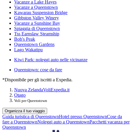
Vacanze a Lake Hayes
Vacanze a Queenstown
Kawarau Suspension Bridge
Gibbston Valley Winery
Vacanze a Sunshine Bay
Spiaggia di Queenstown
Tss Earnslaw Steamship
Bob's Peak
Queenstown Gardens
Lago Wakatipu
Kiwi Park: noleggi auto nelle vicinanze
Queenstown: cose da fare
*Disponibile per gli iscritti a Expedia.
Nuova Zelanda
Voli
Expedia.it
Otago
Voli per Queenstown
Organizza il tuo viaggio
Guida turistica di Queenstown
Hotel presso Queenstown
Cose da
fare a Queenstown
Noleggi auto a Queenstown
Pacchetti vacanza per
Queenstown