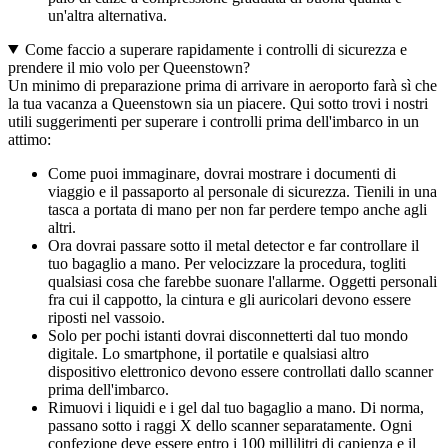
un'altra alternativa.
Come faccio a superare rapidamente i controlli di sicurezza e
prendere il mio volo per Queenstown?
Un minimo di preparazione prima di arrivare in aeroporto farà sì che
la tua vacanza a Queenstown sia un piacere. Qui sotto trovi i nostri
utili suggerimenti per superare i controlli prima dell'imbarco in un
attimo:
Come puoi immaginare, dovrai mostrare i documenti di
viaggio e il passaporto al personale di sicurezza. Tienili in una
tasca a portata di mano per non far perdere tempo anche agli
altri.
Ora dovrai passare sotto il metal detector e far controllare il
tuo bagaglio a mano. Per velocizzare la procedura, togliti
qualsiasi cosa che farebbe suonare l'allarme. Oggetti personali
fra cui il cappotto, la cintura e gli auricolari devono essere
riposti nel vassoio.
Solo per pochi istanti dovrai disconnetterti dal tuo mondo
digitale. Lo smartphone, il portatile e qualsiasi altro
dispositivo elettronico devono essere controllati dallo scanner
prima dell'imbarco.
Rimuovi i liquidi e i gel dal tuo bagaglio a mano. Di norma,
passano sotto i raggi X dello scanner separatamente. Ogni
confezione deve essere entro i 100 millilitri di capienza e il