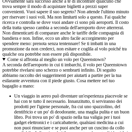
Ovviamente sarà successo anche a te di incontrare qualcuno che
trova sempre il modo di acquistare biglietti a prezzi super
convenienti. Vuoi sapere il suo segreto? Non attende l'ultimo minuto
per riservare i suoi voli. Ma non limitarti solo a questo. Fai qualche
ricerca e controlla se dove vuoi andare ci sono più aeroporti. Il costo
della tratta spesso cambia a seconda dell'aeroporto dove atterrerai.
Non dimenticarti di comparare anche le tariffe delle compagnia di
bandiera e non. Infine, ecco un altro facile accorgimento per
spendere meno: prenota senza tentennare! Se ti imbatti in una
promozione da non crederci, non esitare e coglila al volo poiché tra
qualche ora potrebbe non essere più disponibile.
Come si affronta al meglio un volo per Queenstown?
A seconda dell'aeroporto in cui ti imbarchi, il volo per Queenstown
potrebbe rivelarsi uno scherzo o sembrarti infinito. Di seguito
abbiamo raccolto dei suggerimenti per aiutarti a partire per la tua
esilarante avventura con il piede giusto. Cosa mettere nel tuo
bagaglio a mano:
Un viaggio in aereo può diventare un'esperienza piacevole se
hai con te tutto il necessario. Innanzitutto, ti serviranno dei
prodotti per l'igiene personale, fra cui uno spazzolino, del
dentifricio e un po' di deodorante, una maglia pulita e un buon
libro. Poi trova un po' di spazio nella tua valigia per i tuoi
gadget elettronici e i caricabatterie, qualsiasi medicina a cui
non puoi rinunciare e se puoi anche per un cuscino da collo