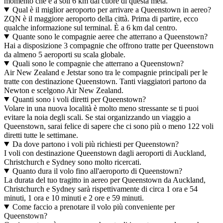
momento che è a soli 6 km dal cuore di questa meta.
Qual è il miglior aeroporto per arrivare a Queenstown in aereo?
ZQN è il maggiore aeroporto della città. Prima di partire, ecco
qualche informazione sul terminal. È a 6 km dal centro.
Quante sono le compagnie aeree che atterrano a Queenstown?
Hai a disposizione 3 compagnie che offrono tratte per Queenstown
da almeno 5 aeroporti su scala globale.
Quali sono le compagnie che atterrano a Queenstown?
Air New Zealand e Jetstar sono tra le compagnie principali per le
tratte con destinazione Queenstown. Tanti viaggiatori partono da
Newton e scelgono Air New Zealand.
Quanti sono i voli diretti per Queenstown?
Volare in una nuova località è molto meno stressante se ti puoi
evitare la noia degli scali. Se stai organizzando un viaggio a
Queenstown, sarai felice di sapere che ci sono più o meno 122 voli
diretti tutte le settimane.
Da dove partono i voli più richiesti per Queenstown?
I voli con destinazione Queenstown dagli aeroporti di Auckland,
Christchurch e Sydney sono molto ricercati.
Quanto dura il volo fino all'aeroporto di Queenstown?
La durata del tuo tragitto in aereo per Queenstown da Auckland,
Christchurch e Sydney sarà rispettivamente di circa 1 ora e 54
minuti, 1 ora e 10 minuti e 2 ore e 59 minuti.
Come faccio a prenotare il volo più conveniente per
Queenstown?