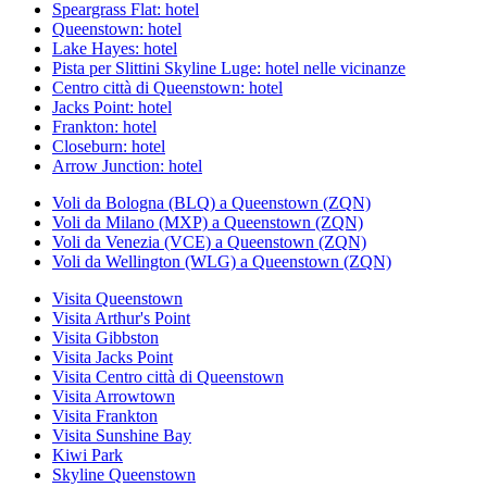
Speargrass Flat: hotel
Queenstown: hotel
Lake Hayes: hotel
Pista per Slittini Skyline Luge: hotel nelle vicinanze
Centro città di Queenstown: hotel
Jacks Point: hotel
Frankton: hotel
Closeburn: hotel
Arrow Junction: hotel
Voli da Bologna (BLQ) a Queenstown (ZQN)
Voli da Milano (MXP) a Queenstown (ZQN)
Voli da Venezia (VCE) a Queenstown (ZQN)
Voli da Wellington (WLG) a Queenstown (ZQN)
Visita Queenstown
Visita Arthur's Point
Visita Gibbston
Visita Jacks Point
Visita Centro città di Queenstown
Visita Arrowtown
Visita Frankton
Visita Sunshine Bay
Kiwi Park
Skyline Queenstown