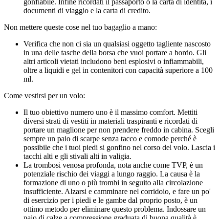
gonfiabile. Infine ricordati il passaporto o la carta di identità, i
documenti di viaggio e la carta di credito.
Non mettere queste cose nel tuo bagaglio a mano:
Verifica che non ci sia un qualsiasi oggetto tagliente nascosto
in una delle tasche della borsa che vuoi portare a bordo. Gli
altri articoli vietati includono beni esplosivi o infiammabili,
oltre a liquidi e gel in contenitori con capacità superiore a 100
ml.
Come vestirsi per un volo:
Il tuo obiettivo numero uno è il massimo comfort. Mettiti
diversi strati di vestiti in materiali traspiranti e ricordati di
portare un maglione per non prendere freddo in cabina. Scegli
sempre un paio di scarpe senza tacco e comode perché è
possibile che i tuoi piedi si gonfino nel corso del volo. Lascia i
tacchi alti e gli stivali alti in valigia.
La trombosi venosa profonda, nota anche come TVP, è un
potenziale rischio dei viaggi a lungo raggio. La causa è la
formazione di uno o più trombi in seguito alla circolazione
insufficiente. Alzarsi e camminare nel corridoio, e fare un po'
di esercizio per i piedi e le gambe dal proprio posto, è un
ottimo metodo per eliminare questo problema. Indossare un
paio di calze a compressione graduata di buona qualità è