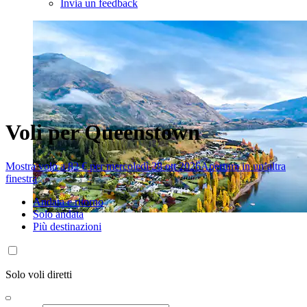
Invia un feedback
Voli per Queenstown
Mostra volo a 82 € per mercoledì 28 ott 2026
Apertura in un’altra
finestra
Andata e ritorno
Solo andata
Più destinazioni
Solo voli diretti