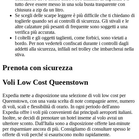
tutto deve essere messo in una sola busta trasparente con
chiusura a zip da un litro.
Se scegli delle scarpe leggere è più difficile che ti chiedano di
toglierle quando sei ai controlli di sicurezza. Gli stivali e le
altre calzature più pesanti di frequente sono soggetti a una
verifica più accurata.
I coltelli e gli oggetti taglienti, come forbici, sono vietati a
bordo. Per non vederteli confiscati durante i controlli dagli
addetti alla sicurezza, infilali nel trolley che imbarcherai nella
stiva.
Prenota con sicurezza
Voli Low Cost Queenstown
Expedia mette a disposizione una selezione di voli low cost per
Queenstown, con una vasta scelta di note compagnie aeree, numero
di voli, scali e flessibilità di orario. In ogni periodo dell'anno
Expedia offre i voli più convenienti dai principali aeroporti italiani.
Inoltre, se decidi di prenotare un hotel inseme al volo avrai un
ulteriore sconto. Dall'Italia sono a disposizione offerte last-minute
per risparmiare ancora di più. Consigliamo di consultare spesso le
offerte di voli perché si esauriscono molto rapidamente.