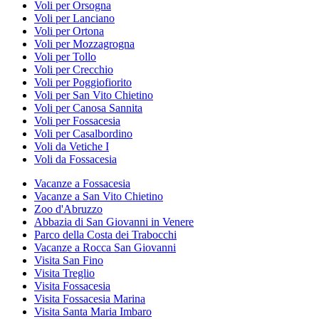
Voli per Orsogna
Voli per Lanciano
Voli per Ortona
Voli per Mozzagrogna
Voli per Tollo
Voli per Crecchio
Voli per Poggiofiorito
Voli per San Vito Chietino
Voli per Canosa Sannita
Voli per Fossacesia
Voli per Casalbordino
Voli da Vetiche I
Voli da Fossacesia
Vacanze a Fossacesia
Vacanze a San Vito Chietino
Zoo d'Abruzzo
Abbazia di San Giovanni in Venere
Parco della Costa dei Trabocchi
Vacanze a Rocca San Giovanni
Visita San Fino
Visita Treglio
Visita Fossacesia
Visita Fossacesia Marina
Visita Santa Maria Imbaro