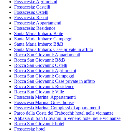
Fossacesia: Agriturismi
Fossacesia: Castelli
Fossacesia: Ostelli
Fossacesia: Resort
Fossacesia: Appartamenti
Fossacesia: Residence
Santa Maria Imbaro: Baite
Santa Maria Imbaro: Campeggi
Santa Maria Imbaro: B&B
Santa Maria Imbaro: Case private in affitto
Rocca San Giovanni: Appartamenti
Rocca San Giovanni: B&B
Rocca San Giovanni: Ostelli
Rocca San Giovanni: Agriturismi
Rocca San Giovanni: Campeggi
Rocca San Giovanni: Case private in affitto
Rocca San Giovanni: Residence
Rocca San Giovanni: Ville
Fossacesia Marina: Appartamenti
Fossacesia Marina: Guest house
Fossacesia Marina: Complessi di appartamenti
Parco della Costa dei Trabocchi: hotel nelle vicinanze
Abbazia di San Giovanni in Venere: hotel nelle vicinanze
Rocca San Giovanni: hotel
Fossacesia: hotel