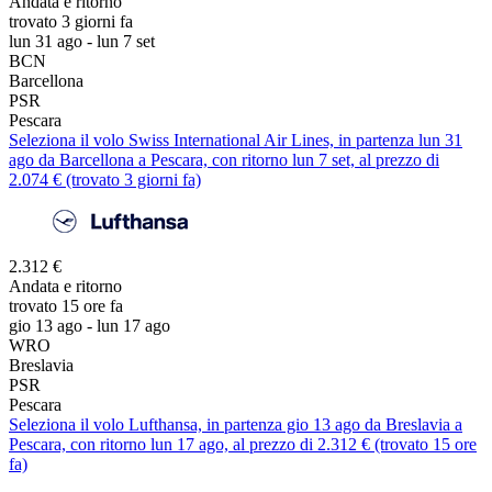
Andata e ritorno
trovato 3 giorni fa
lun 31 ago - lun 7 set
BCN
Barcellona
PSR
Pescara
Seleziona il volo Swiss International Air Lines, in partenza lun 31
ago da Barcellona a Pescara, con ritorno lun 7 set, al prezzo di
2.074 € (trovato 3 giorni fa)
2.312 €
Andata e ritorno
trovato 15 ore fa
gio 13 ago - lun 17 ago
WRO
Breslavia
PSR
Pescara
Seleziona il volo Lufthansa, in partenza gio 13 ago da Breslavia a
Pescara, con ritorno lun 17 ago, al prezzo di 2.312 € (trovato 15 ore
fa)