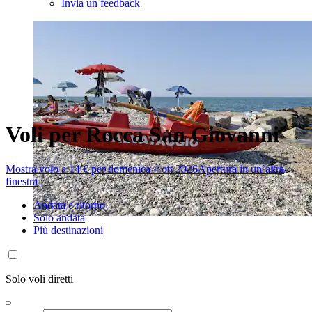
Invia un feedback
Voli per Rocca San Giovanni
Mostra volo a 14 € per domenica 4 ott 2026
Apertura in un’altra
finestra
Andata e ritorno
Solo andata
Più destinazioni
Solo voli diretti