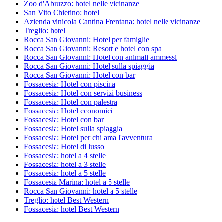
Zoo d'Abruzzo: hotel nelle vicinanze
San Vito Chietino: hotel
Azienda vinicola Cantina Frentana: hotel nelle vicinanze
Treglio: hotel
Rocca San Giovanni: Hotel per famiglie
Rocca San Giovanni: Resort e hotel con spa
Rocca San Giovanni: Hotel con animali ammessi
Rocca San Giovanni: Hotel sulla spiaggia
Rocca San Giovanni: Hotel con bar
Fossacesia: Hotel con piscina
Fossacesia: Hotel con servizi business
Fossacesia: Hotel con palestra
Fossacesia: Hotel economici
Fossacesia: Hotel con bar
Fossacesia: Hotel sulla spiaggia
Fossacesia: Hotel per chi ama l'avventura
Fossacesia: Hotel di lusso
Fossacesia: hotel a 4 stelle
Fossacesia: hotel a 3 stelle
Fossacesia: hotel a 5 stelle
Fossacesia Marina: hotel a 5 stelle
Rocca San Giovanni: hotel a 5 stelle
Treglio: hotel Best Western
Fossacesia: hotel Best Western