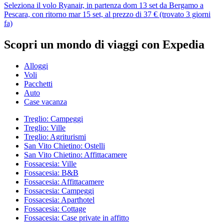
Seleziona il volo Ryanair, in partenza dom 13 set da Bergamo a
Pescara, con ritorno mar 15 set, al prezzo di 37 € (trovato 3 giorni
fa)
Scopri un mondo di viaggi con Expedia
Alloggi
Voli
Pacchetti
Auto
Case vacanza
Treglio: Campeggi
Treglio: Ville
Treglio: Agriturismi
San Vito Chietino: Ostelli
San Vito Chietino: Affittacamere
Fossacesia: Ville
Fossacesia: B&B
Fossacesia: Affittacamere
Fossacesia: Campeggi
Fossacesia: Aparthotel
Fossacesia: Cottage
Fossacesia: Case private in affitto