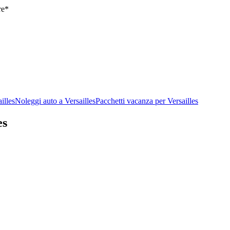
re*
illes
Noleggi auto a Versailles
Pacchetti vacanza per Versailles
es