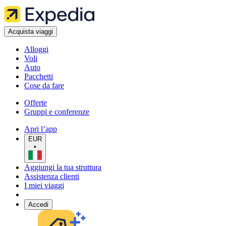
Acquista viaggi
Alloggi
Voli
Auto
Pacchetti
Cose da fare
Offerte
Gruppi e conferenze
Apri l’app
EUR
•
Aggiungi la tua struttura
Assistenza clienti
I miei viaggi
Accedi