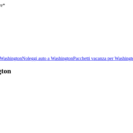
re*
 Washington
Noleggi auto a Washington
Pacchetti vacanza per Washingt
gton