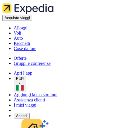
Acquista viaggi
Alloggi
Voli
Auto
Pacchetti
Cose da fare
Offerte
Gruppi e conferenze
Apri l’app
EUR
•
Aggiungi la tua struttura
Assistenza clienti
I miei viaggi
Accedi