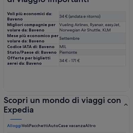
Voli più economici da:
34 € (andata e ritorno)
Baveno
Migliori compagnie per
Vueling Airlines, Ryanair, easyJet,
volare da: Baveno
Norwegian Air Shuttle, KLM
Mese più economico per
Settembre
volare da: Baveno
Codice IATA di: Baveno
MIL
Stato/Paese di: Baveno
Piemonte
Offerte per biglietti
34 € - 171 €
aerei da: Baveno
Scopri un mondo di viaggi con
Expedia
Alloggi
Voli
Pacchetti
Auto
Case vacanza
Altro