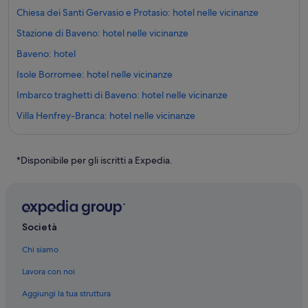
Chiesa dei Santi Gervasio e Protasio: hotel nelle vicinanze
Stazione di Baveno: hotel nelle vicinanze
Baveno: hotel
Isole Borromee: hotel nelle vicinanze
Imbarco traghetti di Baveno: hotel nelle vicinanze
Villa Henfrey-Branca: hotel nelle vicinanze
Isola dei Pescatori: hotel
Chiesa di San Vittore: hotel nelle vicinanze
*Disponibile per gli iscritti a Expedia.
Palazzo e Giardino Borromeo: hotel nelle vicinanze
Villa Fedora: hotel nelle vicinanze
Isola Bella: hotel nelle vicinanze
Società
Parco Avventura: hotel nelle vicinanze
Chi siamo
Campino: Ostelli
Lavora con noi
Campino: Ville
Aggiungi la tua struttura
Baveno: Cottage