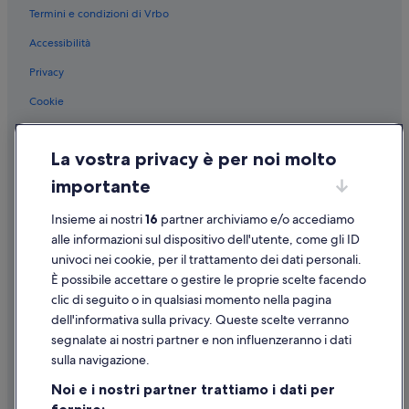
Termini e condizioni di Vrbo
Isola dei Pescatori: Lodge
Accessibilità
Isola dei Pescatori: Case private in affitto
Privacy
Stazione di Baveno: Ville
Stazione di Baveno: Inn
Cookie
Stazione di Baveno: Appartamenti
Condizioni per l'utilizzo
La vostra privacy è per noi molto
Stazione di Baveno: Guest house
Informazioni legali/Contatti
importante
Baveno: Hotel di lusso
Linee guida sui contenuti e segnalazione dei contenuti
Baveno: Hotel per fare shopping
Insieme ai nostri
16
partner archiviamo e/o accediamo
Supporto
Baveno: Hotel economici
alle informazioni sul dispositivo dell'utente, come gli ID
univoci nei cookie, per il trattamento dei dati personali.
Assistenza clienti
Baveno: Hotel con piscina
È possibile accettare o gestire le proprie scelte facendo
Baveno: Hotel con bar
Contattaci
clic di seguito o in qualsiasi momento nella pagina
dell'informativa sulla privacy. Queste scelte verranno
Baveno: Hotel per golfisti
Come cancellare un volo
segnalate ai nostri partner e non influenzeranno i dati
Baveno: Hotel romantici
Come modificare la prenotazione di un hotel o una casa vacanze
sulla navigazione.
Baveno: Hotel per famiglie
Tempistiche per i rimborsi
Noi e i nostri partner trattiamo i dati per
Baveno: Hotel storici