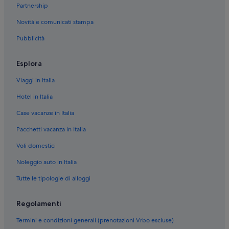
Partnership
Baveno: Affittacamere
Novità e comunicati stampa
Baveno: Appartamenti
Pubblicità
Baveno: Pensioni
Baveno: Ostelli
Esplora
Baveno: Case private in affitto
Viaggi in Italia
Baveno: Residence
Hotel in Italia
Baveno: Campeggi
Case vacanze in Italia
Baveno: Chalet
Pacchetti vacanza in Italia
Baveno: Parchi vacanze
Voli domestici
Baveno: Ville
Noleggio auto in Italia
Feriolo: Appartamenti
Isola dei Pescatori: Affittacamere
Tutte le tipologie di alloggi
Isola dei Pescatori: Campeggi
Regolamenti
Isola dei Pescatori: Appartamenti
Termini e condizioni generali (prenotazioni Vrbo escluse)
Isola dei Pescatori: B&B