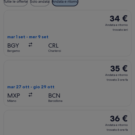
Tutte le offerte
Solo andata
Andata e ritorno
Seleziona il volo Ryanair, in partenza mar 1 set da Bergamo a 
34 €
34 €
Andata
Andata e ritorno
e
trovato ieri
ritorno,
mar 1 set - mer 9 set
trovato
BGY
CRL
ieri
Bergamo
Charleroi
Seleziona il volo Vueling Airlines, in partenza mar 27 ott da M
35 €
35 €
Andata
Andata e ritorno
e
trovato 3 ore fa
ritorno,
mar 27 ott - gio 29 ott
trovato
MXP
BCN
3
Milano
Barcellona
ore
fa
Seleziona il volo Ryanair, in partenza mar 15 set da Bergamo a
36 €
36 €
Andata
Andata e ritorno
e
trovato 6 ore fa