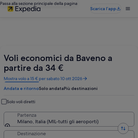
Passa alla sezione principale della pagina
Scarica l’app
Voli economici da Baveno a
partire da 34 €
Apertura
Mostra volo a 15 € per sabato 10 ott 2026
in
Andata e ritorno
Solo andata
Più destinazioni
un’altra
finestra
Solo voli diretti
Partenza
Milano, Italia (MIL-tutti gli aeroporti)
Destinazione