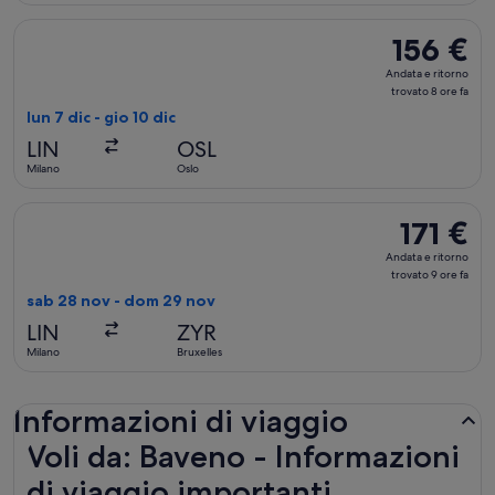
fa
Seleziona il volo KLM, in partenza lun 7 dic da Milano a Oslo, 
156 €
156 €
Andata
Andata e ritorno
e
trovato 8 ore fa
ritorno,
lun 7 dic - gio 10 dic
trovato
LIN
OSL
8
Milano
Oslo
ore
fa
Seleziona il volo KLM, in partenza sab 28 nov da Milano a Bru
171 €
171 €
Andata
Andata e ritorno
e
trovato 9 ore fa
ritorno,
sab 28 nov - dom 29 nov
trovato
LIN
ZYR
9
Milano
Bruxelles
ore
fa
Informazioni di viaggio
Voli da: Baveno - Informazioni
di viaggio importanti