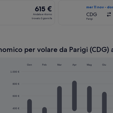
trovato
za dom 27 set da Parigi a Hurghada, con ritorno mar 6 ott, al pr
Seleziona il volo
4
615 €
615 €
mer 11 nov - do
giorni
Andata
CDG
Andata e ritorno
fa
e
trovato 3 giorni fa
Parigi
ritorno,
trovato
3
giorni
fa
onomico per volare da Parigi (CDG
Gen
Feb
Mar
Apr
Mag
Giu
1.000 €
800 €
600 €
400 €