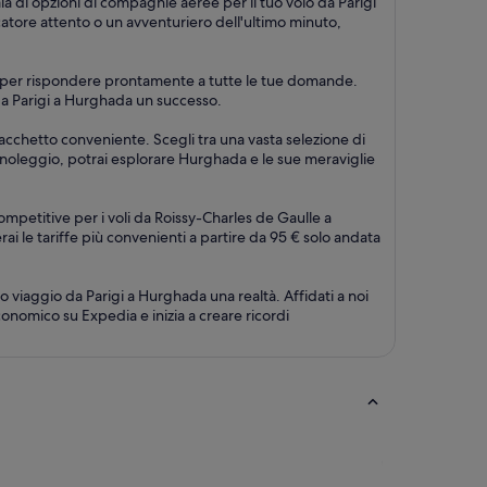
ia di opzioni di compagnie aeree per il tuo volo da Parigi
icatore attento o un avventuriero dell'ultimo minuto,
su 7, per rispondere prontamente a tutte le tue domande.
o da Parigi a Hurghada un successo.
pacchetto conveniente. Scegli tra una vasta selezione di
autonoleggio, potrai esplorare Hurghada e le sue meraviglie
ompetitive per i voli da Roissy-Charles de Gaulle a
erai le tariffe più convenienti a partire da 95 € solo andata
 viaggio da Parigi a Hurghada una realtà. Affidati a noi
onomico su Expedia e inizia a creare ricordi