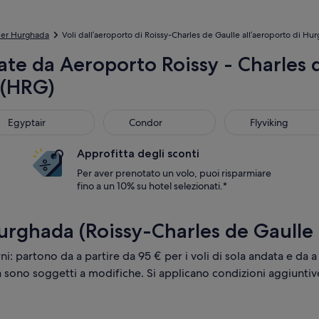
per Hurghada
Voli dall’aeroporto di Roissy-Charles de Gaulle all’aeroporto di Hur
te da Aeroporto Roissy - Charles 
 (HRG)
s
ptair
Condor
Flyviking
Egyptair
Condor
Flyviking
Approfitta degli sconti
Per aver prenotato un volo, puoi risparmiare
fino a un 10% su hotel selezionati.*
Hurghada (Roissy-Charles de Gaulle
orni: partono da a partire da 95 € per i voli di sola andata e da a
tà sono soggetti a modifiche. Si applicano condizioni aggiuntiv