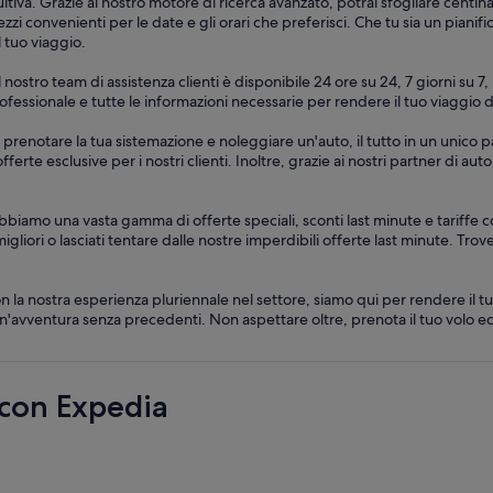
itiva. Grazie al nostro motore di ricerca avanzato, potrai sfogliare centina
zi convenienti per le date e gli orari che preferisci. Che tu sia un pianif
l tuo viaggio.
. Il nostro team di assistenza clienti è disponibile 24 ore su 24, 7 giorni 
 professionale e tutte le informazioni necessarie per rendere il tuo viaggi
 prenotare la tua sistemazione e noleggiare un'auto, il tutto in un unico 
offerte esclusive per i nostri clienti. Inoltre, grazie ai nostri partner di 
bbiamo una vasta gamma di offerte speciali, sconti last minute e tariffe c
migliori o lasciati tentare dalle nostre imperdibili offerte last minute. Trov
a nostra esperienza pluriennale nel settore, siamo qui per rendere il tuo
un'avventura senza precedenti. Non aspettare oltre, prenota il tuo volo ec
 con Expedia