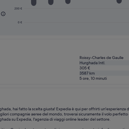
200 €
0 €
Roissy-Charles de Gaulle
Hurghada Intl.
305 €
3587
km
5 ore, 10 minuti
da, hai fatto la scelta giusta! Expedia è qui per offrirti un'esperienza 
gliori compagnie aeree del mondo, troverai sicuramente il volo perfetto d
rghada su Expedia, l'agenzia di viaggi online leader del settore.