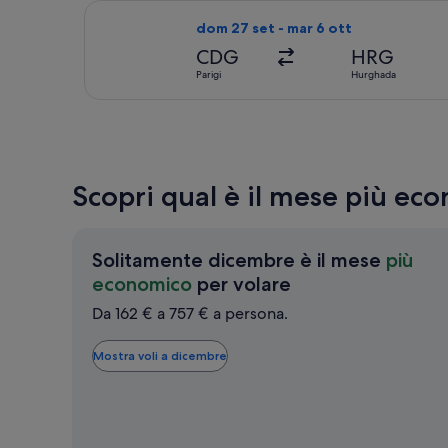
Seleziona il volo EGYPTAIR, in parten
dom 27 set - mar 6 ott
CDG
HRG
Parigi
Hurghada
Scopri qual è il mese più ec
Solitamente dicembre è il mese
più
Solitamente
economico
per volare
dicembre
Da 162 € a 757 € a persona.
è
il
Mostra voli a dicembre
mese
più
economico