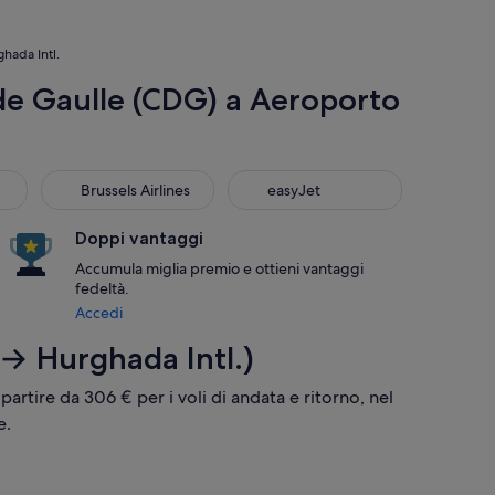
ghada Intl.
de Gaulle (CDG) a Aeroporto
Brussels Airlines
easyJet
Brussels Airlines
easyJet
Doppi vantaggi
Accumula miglia premio e ottieni vantaggi
fedeltà.
Accedi
 → Hurghada Intl.)
 partire da 306 € per i voli di andata e ritorno, nel
e.