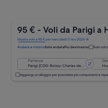
95 € - Voli da Parigi
Apertura
Mostra volo a 95 € per mercoledì 11 nov 2026
in
Andata e ritorno
Solo andata
Più destinazioni
Solo voli d
un’altra
finestra
Partenza
Des
Aggiungi un alloggio per prenotare più componenti e risp