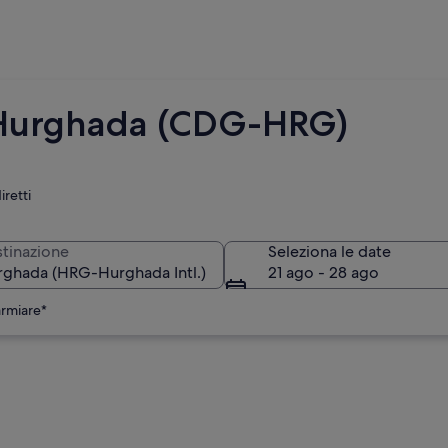
 a Hurghada (CDG-HRG)
iretti
tinazione
Seleziona le date
21 ago - 28 ago
armiare*