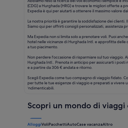
Abbiamo reso la ricerca dei voli economici semplice e intu
(CDG) a Hurghada (HRG) e trovare le migliori offerte a prez
Expedia è qui per aiutarti a ottenere il massimo valore da
La nostra priorità è garantire la soddisfazione dei clienti
Siamo qui per offrirti consigli personalizzati, assistenza
Ma Expedia non si limita solo a prenotare voli. Puoi anche
hotel nelle vicinanze di Hurghada Intl. e approfitta delle 
a tuo piacimento.
Non perdere l'occasione di risparmiare sul tuo viaggio. A
Hurghada Intl.. Prenota in anticipo per assicurarti i posti 
e a partire da 306 € andata e ritorno.
Scegli Expedia come tuo compagno di viaggio fidato. Con l
per tutte le tue esigenze di viaggio e preparati a vivere 
indimenticabili.
Scopri un mondo di viaggi
Alloggi
Voli
Pacchetti
Auto
Case vacanza
Altro