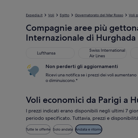
Expedia.it
Voli
Egitto
Governatorato del Mar Rosso
Voli 
Compagnie aree più gettona
Internazionale di Hurghada
Lufthansa
Swiss International Air Line
Egy
Swiss International
Lufthansa
Air Lines
Non perderti gli aggiornamenti
Ricevi una notifica se i prezzi dei voli aumentano
o diminuiscono.*
Voli economici da Parigi a 
I prezzi indicati erano disponibili negli ultimi 7 gi
periodo specificato. Tuttavia, prezzi e disponibili
Tutte le offerte
Solo andata
Andata e ritorno