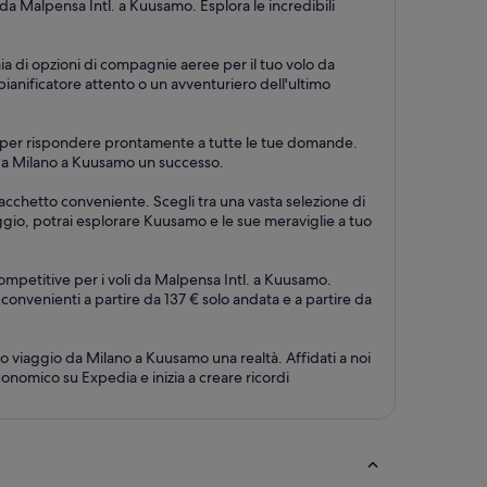
a Malpensa Intl. a Kuusamo. Esplora le incredibili
aia di opzioni di compagnie aeree per il tuo volo da
pianificatore attento o un avventuriero dell'ultimo
su 7, per rispondere prontamente a tutte le tue domande.
io da Milano a Kuusamo un successo.
pacchetto conveniente. Scegli tra una vasta selezione di
leggio, potrai esplorare Kuusamo e le sue meraviglie a tuo
ompetitive per i voli da Malpensa Intl. a Kuusamo.
iù convenienti a partire da 137 € solo andata e a partire da
o viaggio da Milano a Kuusamo una realtà. Affidati a noi
onomico su Expedia e inizia a creare ricordi