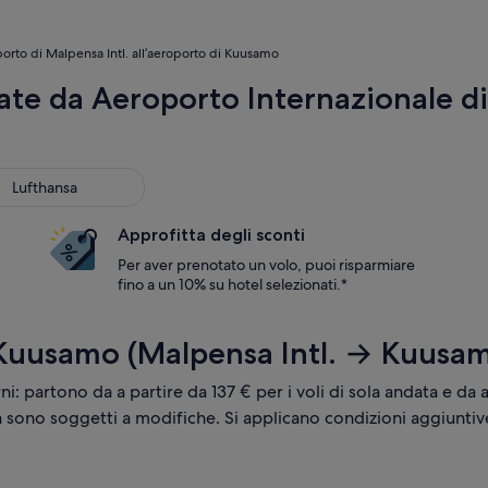
oporto di Malpensa Intl. all’aeroporto di Kuusamo
te da Aeroporto Internazionale d
thansa
Lufthansa
Approfitta degli sconti
Per aver prenotato un volo, puoi risparmiare
fino a un 10% su hotel selezionati.*
 Kuusamo (Malpensa Intl. → Kuusa
rni: partono da a partire da 137 € per i voli di sola andata e da a
tà sono soggetti a modifiche. Si applicano condizioni aggiuntiv