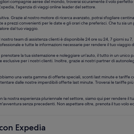
gliori compagnie aeree del mondo, troverai sicuramente il volo perfetto d
xpedia, l'agenzia di viaggi online leader del settore.
itiva. Grazie al nostro motore di ricerca avanzato, potrai sfogliare centin
 a prezzi convenienti per le date e gli orari che preferisci. Che tu sia un 
alore dal tuo viaggio.
. Il nostro team di assistenza clienti è disponibile 24 ore su 24, 7 giorni 
 professionale e tutte le informazioni necessarie per rendere il tuo viagg
 prenotare la tua sistemazione e noleggiare un'auto, il tutto in un unico 
 esclusive per i nostri clienti. Inoltre, grazie ai nostri partner di autono
bbiamo una vasta gamma di offerte speciali, sconti last minute e tariffe c
ti tentare dalle nostre imperdibili offerte last minute. Troverai le tariffe p
a nostra esperienza pluriennale nel settore, siamo qui per rendere il tu
un'avventura senza precedenti. Non aspettare oltre, prenota il tuo volo ec
 con Expedia