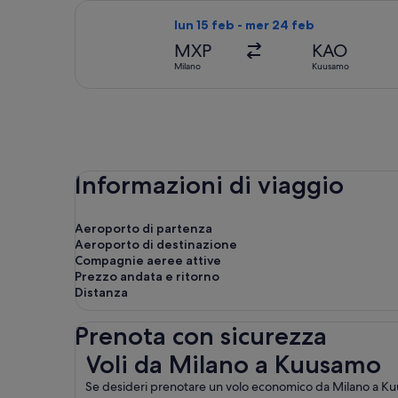
Seleziona il volo Finnair, in partenz
lun 15 feb - mer 24 feb
MXP
KAO
Milano
Kuusamo
Informazioni di viaggio
Aeroporto di partenza
Aeroporto di destinazione
Compagnie aeree attive
Prezzo andata e ritorno
Distanza
Prenota con sicurezza
Voli da Milano a Kuusamo
Voli da Milano a Kuusamo
Se desideri prenotare un volo economico da Milano a Kuusa