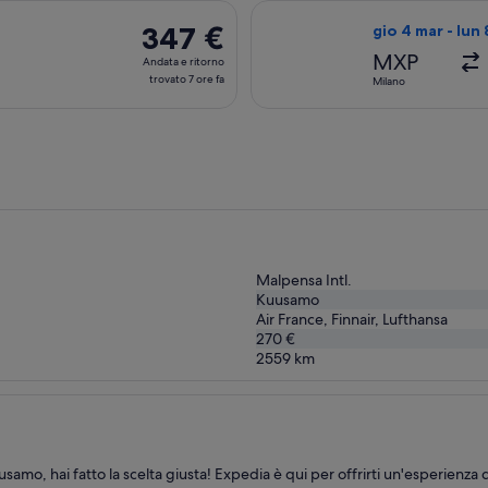
trovato
a lun 15 feb da Milano a Kuusamo, con ritorno mer 24 feb, al pre
Seleziona il vol
7
347 €
347 €
gio 4 mar - lun
ore
Andata
MXP
Andata e ritorno
fa
e
trovato 7 ore fa
Milano
ritorno,
trovato
7
ore
fa
Malpensa Intl.
Kuusamo
Air France, Finnair, Lufthansa
270 €
2559
km
mo, hai fatto la scelta giusta! Expedia è qui per offrirti un'esperienza 