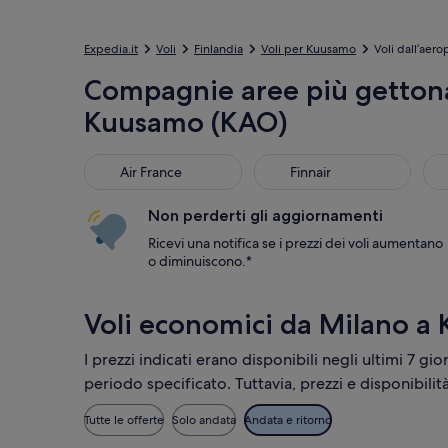
Expedia.it
Voli
Finlandia
Voli per Kuusamo
Voli dall’aer
Compagnie aree più gettona
Kuusamo (KAO)
Air France
Finnair
Luf
Air France
Finnair
Non perderti gli aggiornamenti
Ricevi una notifica se i prezzi dei voli aumentano
o diminuiscono.*
Voli economici da Milano a
I prezzi indicati erano disponibili negli ultimi 7 gio
periodo specificato. Tuttavia, prezzi e disponibili
Tutte le offerte
Solo andata
Andata e ritorno