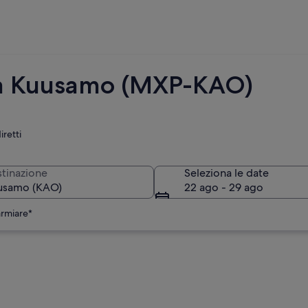
o a Kuusamo (MXP-KAO)
iretti
tinazione
Seleziona le date
22 ago - 29 ago
armiare*