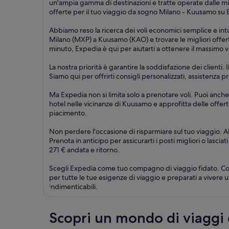
un'ampia gamma di destinazioni e tratte operate dalle mi
offerte per il tuo viaggio da sogno Milano - Kuusamo su E
Abbiamo reso la ricerca dei voli economici semplice e intu
Milano (MXP) a Kuusamo (KAO) e trovare le migliori offerte
minuto, Expedia è qui per aiutarti a ottenere il massimo v
La nostra priorità è garantire la soddisfazione dei clienti
Siamo qui per offrirti consigli personalizzati, assistenza
Ma Expedia non si limita solo a prenotare voli. Puoi anche
hotel nelle vicinanze di Kuusamo e approfitta delle offerte
piacimento.
Non perdere l'occasione di risparmiare sul tuo viaggio. A
Prenota in anticipo per assicurarti i posti migliori o lascia
271 € andata e ritorno.
Scegli Expedia come tuo compagno di viaggio fidato. Con l
per tutte le tue esigenze di viaggio e preparati a vivere 
indimenticabili.
Scopri un mondo di viaggi