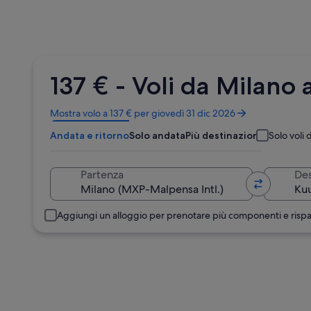
137 € - Voli da Milan
Apertura
Mostra volo a 137 € per giovedì 31 dic 2026
in
Andata e ritorno
Solo andata
Più destinazioni
Solo voli d
un’altra
finestra
Partenza
Des
Aggiungi un alloggio per prenotare più componenti e risp