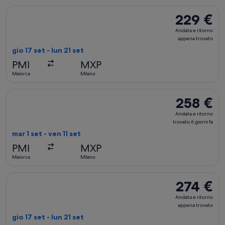
Seleziona il volo Air Serbia, in partenza gio 17 set da Maiorc
229 €
229 €
Andata
Andata e ritorno
e
appena trovato
ritorno,
gio 17 set - lun 21 set
appena
PMI
MXP
trovato
Maiorca
Milano
Seleziona il volo Lufthansa, in partenza mar 1 set da Maiorca a
258 €
258 €
Andata
Andata e ritorno
e
trovato 6 giorni fa
ritorno,
mar 1 set - ven 11 set
trovato
PMI
MXP
6
Maiorca
Milano
giorni
fa
Seleziona il volo Swiss International Air Lines, in partenza gi
274 €
274 €
Andata
Andata e ritorno
e
appena trovato
ritorno,
gio 17 set - lun 21 set