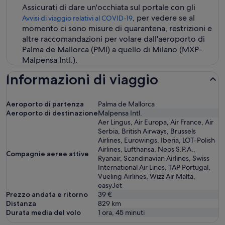
Assicurati di dare un'occhiata sul portale con gli
, per vedere se al
Avvisi di viaggio relativi al COVID-19
momento ci sono misure di quarantena, restrizioni e
altre raccomandazioni per volare dall'aeroporto di
Palma de Mallorca (PMI) a quello di Milano (MXP-
Malpensa Intl.).
Informazioni di viaggio
Aeroporto di partenza
Palma de Mallorca
Aeroporto di destinazione
Malpensa Intl.
Aer Lingus, Air Europa, Air France, Air
Serbia, British Airways, Brussels
Airlines, Eurowings, Iberia, LOT-Polish
Airlines, Lufthansa, Neos S.P.A.,
Compagnie aeree attive
Ryanair, Scandinavian Airlines, Swiss
International Air Lines, TAP Portugal,
Vueling Airlines, Wizz Air Malta,
easyJet
Prezzo andata e ritorno
39 €
Distanza
829
km
Durata media del volo
1 ora, 45 minuti