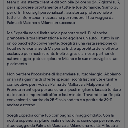
team di assistenza clienti è disponibile 24 ore su 24, 7 giorni su 7,
per rispondere prontamente a tutte le tue domande. Siamo qui
per offrirti consigli personalizzati, assistenza professionale e
tutte le informazioni necessarie per rendere il tuo viaggio da
Palma di Maiorca a Milano un successo.
Ma Expedia non si limita solo a prenotare voli. Puoi anche
prenotare la tua sistemazione e noleggiare un'auto, il tutto in un
unico pacchetto conveniente. Scegli tra una vasta selezione di
hotel nelle vicinanze di Malpensa Intl. e approfitta delle offerte
esclusive per i nostri clienti. Inoltre, grazie ai nostri partner di
autonoleggio, potrai esplorare Milano e le sue meraviglie a tuo
piacimento.
Non perdere l'occasione di risparmiare sul tuo viaggio. Abbiamo
una vasta gamma di offerte speciali, sconti last minute e tariffe
competitive per i voli da Palma de Mallorca a Malpensa Intl..
Prenota in anticipo per assicurarti i posti migliori o lasciati tentare
dalle nostre imperdibili offerte last minute. Troverai le tariffe più
convenienti a partire da 25 € solo andata e a partire da 39 €
andata e ritorno.
Scegli Expedia come tuo compagno di viaggio fidato. Con la
nostra esperienza pluriennale nel settore, siamo qui per rendere
il tuo viaggio da Palma di Maiorca a Milano una realtà. Affidati a