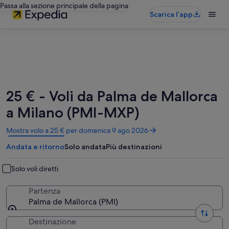
Passa alla sezione principale della pagina
Scarica l’app
25 € - Voli da Palma de Mallorca
a Milano (PMI-MXP)
Apertura
Mostra volo a 25 € per domenica 9 ago 2026
in
Andata e ritorno
Solo andata
Più destinazioni
un’altra
finestra
Solo voli diretti
Partenza
Palma de Mallorca (PMI)
Destinazione