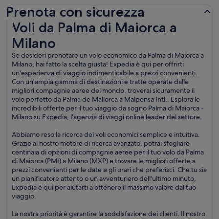
Prenota con sicurezza
Voli da Palma di Maiorca a Milano
Voli da Palma di Maiorca a
Milano
Se desideri prenotare un volo economico da Palma di Maiorca a
Milano, hai fatto la scelta giusta! Expedia è qui per offrirti
un'esperienza di viaggio indimenticabile a prezzi convenienti.
Con un'ampia gamma di destinazioni e tratte operate dalle
migliori compagnie aeree del mondo, troverai sicuramente il
volo perfetto da Palma de Mallorca a Malpensa Intl.. Esplora le
incredibili offerte per il tuo viaggio da sogno Palma di Maiorca -
Milano su Expedia, l'agenzia di viaggi online leader del settore.
Abbiamo reso la ricerca dei voli economici semplice e intuitiva.
Grazie al nostro motore di ricerca avanzato, potrai sfogliare
centinaia di opzioni di compagnie aeree per il tuo volo da Palma
di Maiorca (PMI) a Milano (MXP) e trovare le migliori offerte a
prezzi convenienti per le date e gli orari che preferisci. Che tu sia
un pianificatore attento o un avventuriero dell'ultimo minuto,
Expedia è qui per aiutarti a ottenere il massimo valore dal tuo
viaggio.
La nostra priorità è garantire la soddisfazione dei clienti. Il nostro