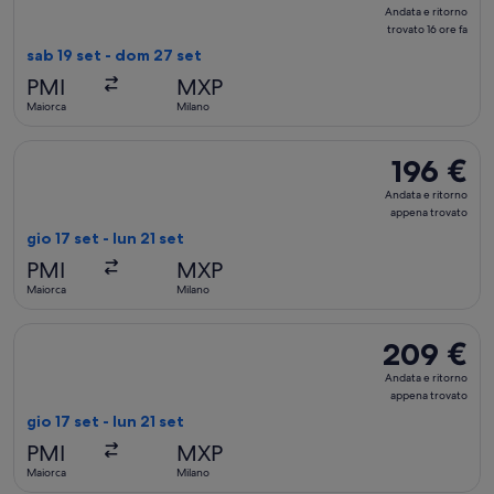
Andata
Andata e ritorno
e
trovato 16 ore fa
ritorno,
sab 19 set - dom 27 set
trovato
PMI
MXP
16
Maiorca
Milano
ore
fa
Seleziona il volo Air Europa, in partenza gio 17 set da Maiorc
196 €
196 €
Andata
Andata e ritorno
e
appena trovato
ritorno,
gio 17 set - lun 21 set
appena
PMI
MXP
trovato
Maiorca
Milano
Seleziona il volo Iberia, in partenza gio 17 set da Maiorca a 
209 €
209 €
Andata
Andata e ritorno
e
appena trovato
ritorno,
gio 17 set - lun 21 set
appena
PMI
MXP
trovato
Maiorca
Milano