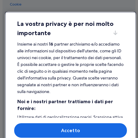
Cookie
Condizioni per l'utilizzo
La vostra privacy è per noi molto
Informazioni legali/Contatti
importante
Linee guida sui contenuti e segnalazione dei contenuti
Insieme ai nostri
16
partner archiviamo e/o accediamo
Supporto
alle informazioni sul dispositivo dell'utente, come gli ID
univoci nei cookie, per il trattamento dei dati personali.
Assistenza clienti
È possibile accettare o gestire le proprie scelte facendo
Contattaci
clic di seguito o in qualsiasi momento nella pagina
dell'informativa sulla privacy. Queste scelte verranno
Come cancellare un volo
segnalate ai nostri partner e non influenzeranno i dati
Come modificare la prenotazione di un hotel o una casa vacanze
sulla navigazione.
Tempistiche per i rimborsi
Noi e i nostri partner trattiamo i dati per
fornire:
Utilizzare un coupon Expedia
Utilizzare dati di geolocalizzazione precisi. Scansione attiva
Documenti per i viaggi internazionali
delle caratteristiche del dispositivo ai fini
dell’identificazione. Archiviare informazioni su dispositivo
Accetto
e/o accedervi. Pubblicità e contenuti personalizzati,