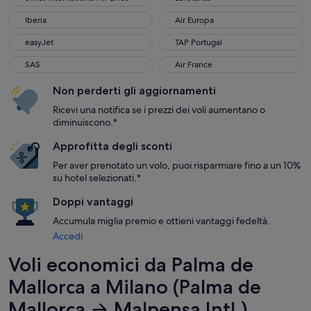
Iberia
Air Europa
Iberia
Air Europa
easyJet
TAP Portugal
easyJet
TAP Portugal
SAS
Air France
SAS
Air France
Non perderti gli aggiornamenti
Ricevi una notifica se i prezzi dei voli aumentano o
diminuiscono.*
Approfitta degli sconti
Per aver prenotato un volo, puoi risparmiare fino a un 10%
su hotel selezionati.*
Doppi vantaggi
Accumula miglia premio e ottieni vantaggi fedeltà.
Accedi
Voli economici da Palma de
Mallorca a Milano (Palma de
Mallorca → Malpensa Intl.)