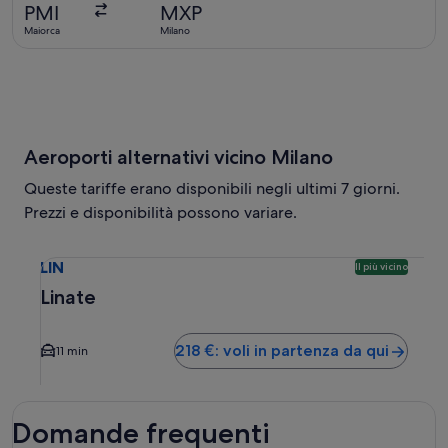
appena
PMI
MXP
trovato
Maiorca
Milano
Aeroporti alternativi vicino Milano
Queste tariffe erano disponibili negli ultimi 7 giorni.
Prezzi e disponibilità possono variare.
Seleziona il volo per Linate LIN. Questa è l’opzione più vici
LIN
Il più vicino
Linate
218 €: voli in partenza da qui
11 min
Domande frequenti