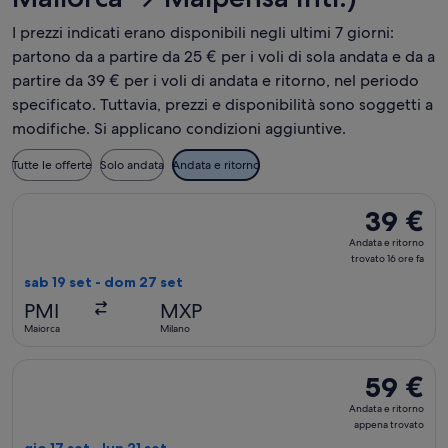
I prezzi indicati erano disponibili negli ultimi 7 giorni:
partono da a partire da 25 € per i voli di sola andata e da a
partire da 39 € per i voli di andata e ritorno, nel periodo
specificato. Tuttavia, prezzi e disponibilità sono soggetti a
modifiche. Si applicano condizioni aggiuntive.
Tutte le offerte
Solo andata
Andata e ritorno
Seleziona il volo Ryanair, in partenza sab 19 set da Maiorca a
39 €
39 €
Andata
Andata e ritorno
e
trovato 16 ore fa
ritorno,
sab 19 set - dom 27 set
trovato
PMI
MXP
16
Maiorca
Milano
ore
fa
Seleziona il volo easyJet, in partenza gio 17 set da Maiorca a
59 €
59 €
Andata
Andata e ritorno
e
appena trovato
ritorno,