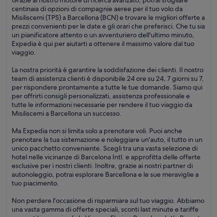
Grazie al nostro motore di ricerca avanzato, potrai sfogliare
centinaia di opzioni di compagnie aeree per il tuo volo da
Misiliscemi (TPS) a Barcellona (BCN) e trovare le migliori offerte a
prezzi convenienti per le date e gli orari che preferisci. Che tu sia
un pianificatore attento o un avventuriero dell'ultimo minuto,
Expedia è qui per aiutarti a ottenere il massimo valore dal tuo
viaggio.
La nostra priorità è garantire la soddisfazione dei clienti. Il nostro
team di assistenza clienti è disponibile 24 ore su 24, 7 giorni su 7,
per rispondere prontamente a tutte le tue domande. Siamo qui
per offrirti consigli personalizzati, assistenza professionale e
tutte le informazioni necessarie per rendere il tuo viaggio da
Misiliscemi a Barcellona un successo.
Ma Expedia non si limita solo a prenotare voli. Puoi anche
prenotare la tua sistemazione e noleggiare un'auto, il tutto in un
unico pacchetto conveniente. Scegli tra una vasta selezione di
hotel nelle vicinanze di Barcelona Intl. e approfitta delle offerte
esclusive per i nostri clienti. Inoltre, grazie ai nostri partner di
autonoleggio, potrai esplorare Barcellona e le sue meraviglie a
tuo piacimento.
Non perdere l'occasione di risparmiare sul tuo viaggio. Abbiamo
una vasta gamma di offerte speciali, sconti last minute e tariffe