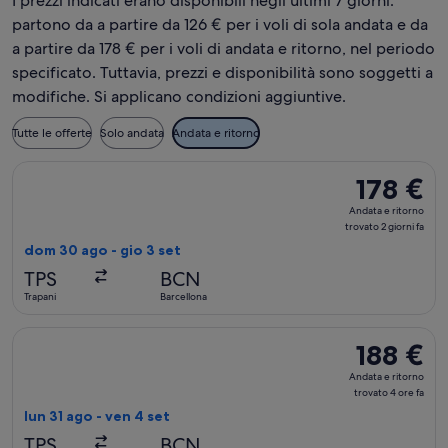
I prezzi indicati erano disponibili negli ultimi 7 giorni:
partono da a partire da 126 € per i voli di sola andata e da
a partire da 178 € per i voli di andata e ritorno, nel periodo
specificato. Tuttavia, prezzi e disponibilità sono soggetti a
modifiche. Si applicano condizioni aggiuntive.
Tutte le offerte
Solo andata
Andata e ritorno
Seleziona il volo ITA Airways, in partenza dom 30 ago da Trapa
178 €
178 €
Andata
Andata e ritorno
e
trovato 2 giorni fa
ritorno,
dom 30 ago - gio 3 set
trovato
TPS
BCN
2
Trapani
Barcellona
giorni
fa
Seleziona il volo ITA Airways, in partenza lun 31 ago da Trapan
188 €
188 €
Andata
Andata e ritorno
e
trovato 4 ore fa
ritorno,
lun 31 ago - ven 4 set
trovato
TPS
BCN