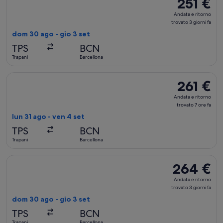
251 €
251 €
Andata
Andata e ritorno
e
trovato 3 giorni fa
ritorno,
dom 30 ago - gio 3 set
trovato
TPS
BCN
3
Trapani
Barcellona
giorni
fa
Seleziona il volo ITA Airways, in partenza lun 31 ago da Trapan
261 €
261 €
Andata
Andata e ritorno
e
trovato 7 ore fa
ritorno,
lun 31 ago - ven 4 set
trovato
TPS
BCN
7
Trapani
Barcellona
ore
fa
Seleziona il volo ITA Airways, in partenza dom 30 ago da Trapa
264 €
264 €
Andata
Andata e ritorno
e
trovato 3 giorni fa
ritorno,
dom 30 ago - gio 3 set
trovato
TPS
BCN
3
Trapani
Barcellona