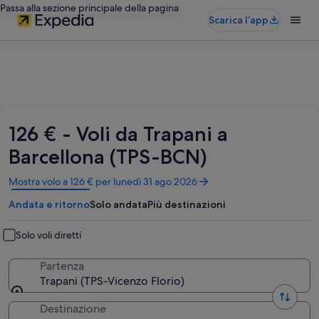
Passa alla sezione principale della pagina
Scarica l’app
126 € - Voli da Trapani a
Barcellona (TPS-BCN)
Apertura
Mostra volo a 126 € per lunedì 31 ago 2026
in
Andata e ritorno
Solo andata
Più destinazioni
un’altra
finestra
Solo voli diretti
Partenza
Trapani (TPS-Vicenzo Florio)
Destinazione