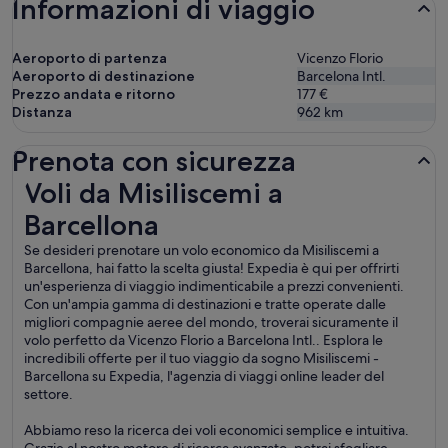
Informazioni di viaggio
Aeroporto di partenza
Vicenzo Florio
Aeroporto di destinazione
Barcelona Intl.
Prezzo andata e ritorno
177 €
Distanza
962
km
Prenota con sicurezza
Voli da Misiliscemi a Barcellona
Voli da Misiliscemi a
Barcellona
Se desideri prenotare un volo economico da Misiliscemi a
Barcellona, hai fatto la scelta giusta! Expedia è qui per offrirti
un'esperienza di viaggio indimenticabile a prezzi convenienti.
Con un'ampia gamma di destinazioni e tratte operate dalle
migliori compagnie aeree del mondo, troverai sicuramente il
volo perfetto da Vicenzo Florio a Barcelona Intl.. Esplora le
incredibili offerte per il tuo viaggio da sogno Misiliscemi -
Barcellona su Expedia, l'agenzia di viaggi online leader del
settore.
Abbiamo reso la ricerca dei voli economici semplice e intuitiva.