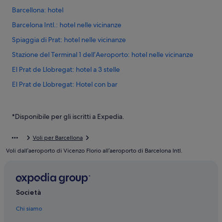
Barcellona: hotel
Barcelona Intl.: hotel nelle vicinanze
Spiaggia di Prat: hotel nelle vicinanze
Stazione del Terminal 1 dell’Aeroporto: hotel nelle vicinanze
El Prat de Llobregat: hotel a 3 stelle
El Prat de Llobregat: Hotel con bar
El Prat de Llobregat: Hotel con piscina
El Prat de Llobregat: SB Hotels
*Disponibile per gli iscritti a Expedia.
El Prat de Llobregat: Sercotel Hotels
Voli per Barcellona
El Prat de Llobregat: hotel BCN Urban
Voli dall’aeroporto di Vicenzo Florio all’aeroporto di Barcelona Intl.
El Prat de Llobregat: Olivia Hotels
El Prat de Llobregat: Best Hotels
El Prat de Llobregat: Residence
Società
El Prat de Llobregat: Ostelli
Chi siamo
El Prat de Llobregat: Case galleggianti