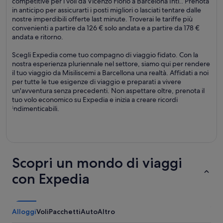
competitive per i voli da Vicenzo Florio a Barcelona Intl.. Prenota
in anticipo per assicurarti i posti migliori o lasciati tentare dalle
nostre imperdibili offerte last minute. Troverai le tariffe più
convenienti a partire da 126 € solo andata e a partire da 178 €
andata e ritorno.
Scegli Expedia come tuo compagno di viaggio fidato. Con la
nostra esperienza pluriennale nel settore, siamo qui per rendere
il tuo viaggio da Misiliscemi a Barcellona una realtà. Affidati a noi
per tutte le tue esigenze di viaggio e preparati a vivere
un'avventura senza precedenti. Non aspettare oltre, prenota il
tuo volo economico su Expedia e inizia a creare ricordi
indimenticabili.
Scopri un mondo di viaggi
con Expedia
Alloggi
Voli
Pacchetti
Auto
Altro