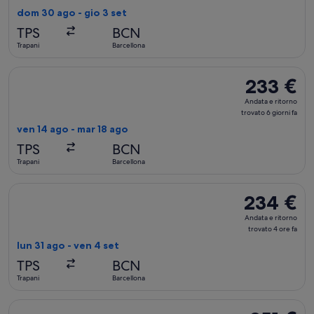
ritorno,
dom 30 ago - gio 3 set
trovato
TPS
BCN
3
Trapani
Barcellona
giorni
fa
Seleziona il volo ITA Airways, in partenza ven 14 ago da Trapa
233 €
233 €
Andata
Andata e ritorno
e
trovato 6 giorni fa
ritorno,
ven 14 ago - mar 18 ago
trovato
TPS
BCN
6
Trapani
Barcellona
giorni
fa
Seleziona il volo ITA Airways, in partenza lun 31 ago da Trapan
234 €
234 €
Andata
Andata e ritorno
e
trovato 4 ore fa
ritorno,
lun 31 ago - ven 4 set
trovato
TPS
BCN
4
Trapani
Barcellona
ore
fa
Seleziona il volo ITA Airways, in partenza dom 30 ago da Trapa