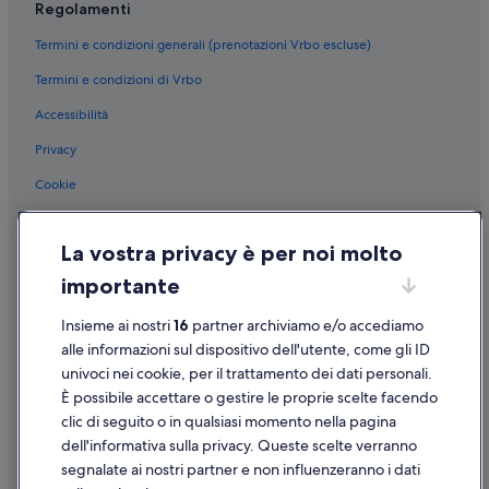
Regolamenti
Termini e condizioni generali (prenotazioni Vrbo escluse)
Termini e condizioni di Vrbo
Accessibilità
Privacy
Cookie
Condizioni per l'utilizzo
La vostra privacy è per noi molto
Informazioni legali/Contatti
importante
Linee guida sui contenuti e segnalazione dei contenuti
Insieme ai nostri
16
partner archiviamo e/o accediamo
Supporto
alle informazioni sul dispositivo dell'utente, come gli ID
univoci nei cookie, per il trattamento dei dati personali.
Assistenza clienti
È possibile accettare o gestire le proprie scelte facendo
Contattaci
clic di seguito o in qualsiasi momento nella pagina
dell'informativa sulla privacy. Queste scelte verranno
Come cancellare un volo
segnalate ai nostri partner e non influenzeranno i dati
Come modificare la prenotazione di un hotel o una casa vacanze