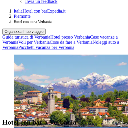
Invia un feedback
Italia
Hotel con bar
Expedia.it
Piemonte
Hotel con bar a Verbania
Organizza il tuo viaggio
Guida turistica di Verbania
Hotel presso Verbania
Case vacanze a
Verbania
Voli per Verbania
Cose da fare a Verbania
Noleggi auto a
Verbania
Pacchetti vacanza per Verbania
Hotel con bar a Verbania