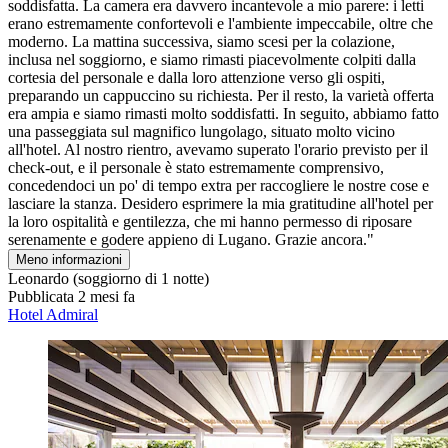
soddisfatta. La camera era davvero incantevole a mio parere: i letti
erano estremamente confortevoli e l'ambiente impeccabile, oltre che
moderno. La mattina successiva, siamo scesi per la colazione,
inclusa nel soggiorno, e siamo rimasti piacevolmente colpiti dalla
cortesia del personale e dalla loro attenzione verso gli ospiti,
preparando un cappuccino su richiesta. Per il resto, la varietà offerta
era ampia e siamo rimasti molto soddisfatti. In seguito, abbiamo fatto
una passeggiata sul magnifico lungolago, situato molto vicino
all'hotel. Al nostro rientro, avevamo superato l'orario previsto per il
check-out, e il personale è stato estremamente comprensivo,
concedendoci un po' di tempo extra per raccogliere le nostre cose e
lasciare la stanza. Desidero esprimere la mia gratitudine all'hotel per
la loro ospitalità e gentilezza, che mi hanno permesso di riposare
serenamente e godere appieno di Lugano. Grazie ancora."
Meno informazioni
Leonardo
(soggiorno di 1 notte)
Pubblicata 2 mesi fa
Hotel Admiral