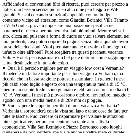
Affidandoti ai convenienti filtri di ricerca, puoi cercare per prezzo a
notte, o in base ai servizi più ricercati, come parcheggio e WiFi
gratuiti. Se stai cercando soluzioni appetibili con un budget
contenuto vicino ad attrazioni come Giardini Botanici Villa Taranto
o Villa Giulia, prova a impostare una posizione specifica nei
parametri di ricerca per ottenere risultati più mirati. Mentre sei sul
sito, clicca sul pulsante a forma di cuore se vuoi salvare elementi nei
tuoi preferiti, così potrai riaprire la pagina senza fatica quando avrai
preso delle decisioni. Vuoi prenotare anche un volo o il noleggio di
un'auto oltre all'hotel? Puoi scegliere tra questi pacchetti vacanze
Volo + Hotel, per risparmiare un bel po' e definire come raggiungere
la tua destinazione in un solo colpo.
Qual è il periodo migliore per un viaggio low cost a Verbania?
Il meteo è un fattore importante per il tuo viaggio a Verbania, ma
ricorda che in bassa stagione potresti risparmiare. In genere i mesi
più caldi sono luglio e agosto con una temperatura media di 15 °C,
mentre i mesi più freddi sono gennaio e febbraio con una media di 0
°C. A Verbania i mesi più piovosi sono ottobre, novembre, maggio e
agosto, con una media mensile di 209 mm di pioggia.
Vuoi sapere le tappe imperdibili di una vacanza a Verbania?
Verbania ti sorprenderà con la vista sul lago e tante cose da fare per
tutte le tasche. Puoi cercare di risparmiare per visitare le attrazioni
più significative, per poi concentrarti su tante altre attività
economiche. Villa San Remigio e Piazza Borromeo sono luoghi
d'interesse da non perdere, ma visita anche un'altra meta culturale: