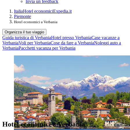
Invia un feedback
Italia
Hotel economici
Expedia.it
Piemonte
Hotel economici a Verbania
Organizza il tuo viaggio
Guida turistica di Verbania
Hotel presso Verbania
Case vacanze a
Verbania
Voli per Verbania
Cose da fare a Verbania
Noleggi auto a
Verbania
Pacchetti vacanza per Verbania
Hotel economici a Verbania