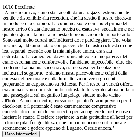
10/10
Eccellente
"Al nostro arrivo, siamo stati accolti da una ragazza estremamente
gentile e disponibile alla reception, che ha gestito il nostro check-in
in modo sereno e rapido. La comunicazione con l'hotel prima del
nostro arrivo è stata altrettanto precisa ed esaustiva, specialmente per
quanto riguarda la nostra richiesta di prenotazione di un posto auto.
Sono stati molto cortesi nell'indicarci dove parcheggiare. Una volta
in camera, abbiamo notato con piacere che la nostra richiesta di due
letti separati, essendo con la mia migliore amica, era stata
soddisfatta. La camera era davvero incantevole a mio parere: i letti
erano estremamente confortevoli e l'ambiente impeccabile, oltre che
moderno. La mattina successiva, siamo scesi per la colazione,
inclusa nel soggiorno, e siamo rimasti piacevolmente colpiti dalla
cortesia del personale e dalla loro attenzione verso gli ospiti,
preparando un cappuccino su richiesta. Per il resto, la varietà offerta
era ampia e siamo rimasti molto soddisfatti. In seguito, abbiamo fatto
una passeggiata sul magnifico lungolago, situato molto vicino
all'hotel. Al nostro rientro, avevamo superato l'orario previsto per il
check-out, e il personale è stato estremamente comprensivo,
concedendoci un po' di tempo extra per raccogliere le nostre cose e
lasciare la stanza. Desidero esprimere la mia gratitudine all'hotel per
la loro ospitalità e gentilezza, che mi hanno permesso di riposare
serenamente e godere appieno di Lugano. Grazie ancora."
Meno informazioni