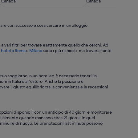
Canada
Canada
are con successo e cosa cercare in un alloggio.
 a vari filtri per trovare esattamente quello che cerchi. Ad
i hotel a Roma
e
Milano
sono i più richiesti, ma troverai tante
ul tuo soggiorno in un hotel ed è necessario tenerli in
oni in Italia e all'estero. Anche la posizione è
rovare il giusto equilibrio tra la convenienza e le recensioni
opzioni disponibili con un anticipo di 40 giorni e monitorare
ecialmente quando mancano circa 21 giorni. In quel
inuire di nuovo. Le prenotazioni last minute possono