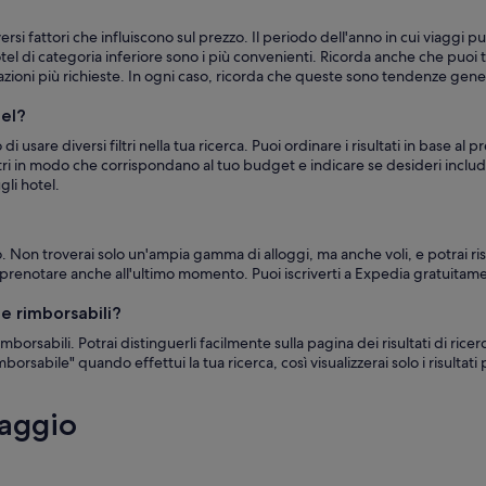
si fattori che influiscono sul prezzo. Il periodo dell'anno in cui viaggi 
otel di categoria inferiore sono i più convenienti. Ricorda anche che puo
nazioni più richieste. In ogni caso, ricorda che queste sono tendenze gener
tel?
o di usare diversi filtri nella tua ricerca. Puoi ordinare i risultati in base 
filtri in modo che corrispondano al tuo budget e indicare se desideri inclu
ugli hotel.
. Non troverai solo un'ampia gamma di alloggi, ma anche voli, e potrai ri
renotare anche all'ultimo momento. Puoi iscriverti a Expedia gratuitamen
e rimborsabili?
orsabili. Potrai distinguerli facilmente sulla pagina dei risultati di rice
rsabile" quando effettui la tua ricerca, così visualizzerai solo i risultati 
iaggio