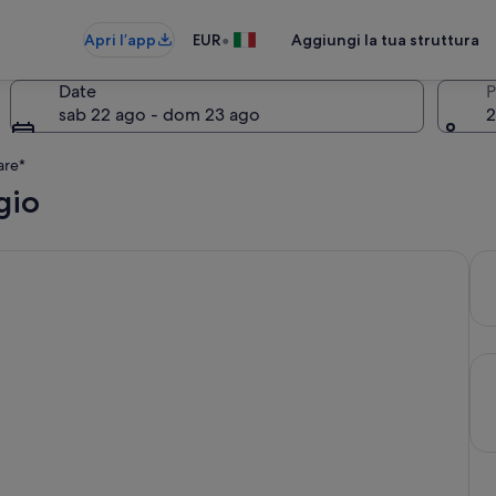
•
Apri l’app
EUR
Aggiungi la tua struttura
Date
P
sab 22 ago - dom 23 ago
2
are*
gio
hé la flessibilità è importante.
Off
Qua