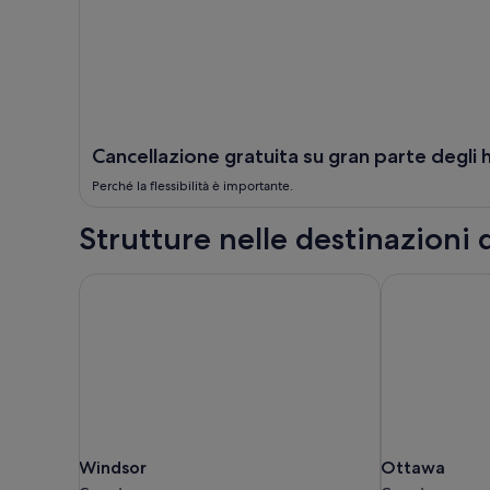
Cancellazione gratuita su gran parte degli 
Perché la flessibilità è importante.
Strutture nelle destinazioni
Windsor
Ottawa
Windsor
Ottawa
Windsor
Ottawa
Canada
Canada