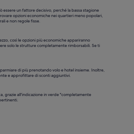
può essere un fattore decisivo, perché la bassa stagione
i trovare opzioni economiche nei quartieri meno popolari,
ali e non regole fisse.
al prezzo, così le opzioni più economiche appariranno
dere solo le strutture completamente rimborsabili. Se ti
sparmiare di più prenotando volo e hotel insieme. Inoltre,
te e approfittare di sconti aggiuntivi.
rca, grazie all'indicazione in verde "completamente
pertinenti.