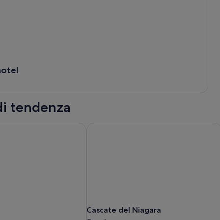
hotel
 di tendenza
Cascate del Niagara
Cascate
Cascate del Niagara
del