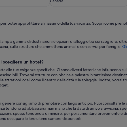
Canada
Niagara
Canada
 per poter approfittare al massimo della tua vacanza. Scopri come prenot
'ampia gamma di destinazioni e opzioni di alloggio tra cui scegliere, oltre
scina, sulle strutture che ammettono animali o con servizi per famiglie.
Gl
i scegliere un hotel?
datta alle tue esigenze specifiche. Ci sono diversi fattori che influiscono s
escindibili. Troverai strutture con piscina e palestra in tantissime destinazi
 attrazioni locali come il centro della città o la spiaggia. Inoltre, vorrai t
udget.
 in genere consigliamo di prenotare con largo anticipo. Puoi consultare le 
ezzi tendono ad abbassarsi man mano che la data di arrivo si avvicina, sp
azioni: spesso tendono a diminuire, per poi aumentare brevemente e dim
ono occupare le loro ultime camere disponibili.