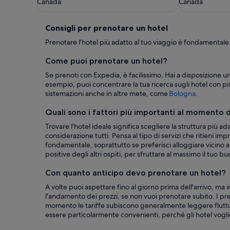
Canada
Canada
Consigli
Consigli per prenotare un hotel
per
Prenotare l'hotel più adatto al tuo viaggio è fondamentale
prenotare
Come puoi prenotare un hotel?
un
Se prenoti con Expedia, è facilissimo. Hai a disposizione un
esempio, puoi concentrare la tua ricerca sugli hotel con pi
hotel
sistemazioni anche in altre mete, come
Bologna
.
Quali sono i fattori più importanti al momento d
Trovare l'hotel ideale significa scegliere la struttura più a
considerazione tutti. Pensa al tipo di servizi che ritieni impr
fondamentale, soprattutto se preferisci alloggiare vicino alle
positive degli altri ospiti, per sfruttare al massimo il tuo b
Con quanto anticipo devo prenotare un hotel?
A volte puoi aspettare fino al giorno prima dell'arrivo, ma
l'andamento dei prezzi, se non vuoi prenotare subito. I pr
momento le tariffe subiscono generalmente leggere fluttu
essere particolarmente convenienti, perché gli hotel vogli