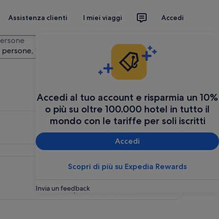
Assistenza clienti
I miei viaggi
Accedi
ersone
Cerca
 persone, 1 camera
Accedi al tuo account e risparmia un 10%
o più su oltre 100.000 hotel in tutto il
erte last minute per te., <span style="font-size: 10pt;">Organ
mondo con le tariffe per soli iscritti
Offerte last minute per te.
Organizza la tua prossima vacanza
Accedi
ndo tornerai a viaggiare, saremo pronti ad aiutarti., Trova la
Quando tornerai a viaggiare,
Scopri di più su Expedia Rewards
saremo pronti ad aiutarti.
Invia un feedback
Trova la tua prossima destinazione