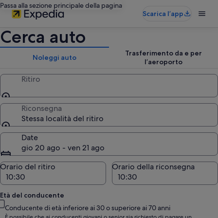
Passa alla sezione principale della pagina
Scarica l’app
Cerca auto
Trasferimento da e per
Noleggi auto
l’aeroporto
Ritiro
Riconsegna
Stessa località del ritiro
Date
gio 20 ago - ven 21 ago
Orario del ritiro
Orario della riconsegna
Età del conducente
Conducente di età inferiore ai 30 o superiore ai 70 anni
È possibile che ai conducenti giovani o senior sia richiesto di pagare un