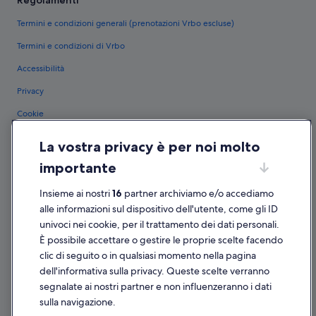
Termini e condizioni generali (prenotazioni Vrbo escluse)
Termini e condizioni di Vrbo
Accessibilità
Privacy
Cookie
Condizioni per l'utilizzo
La vostra privacy è per noi molto
Informazioni legali/Contatti
importante
Linee guida sui contenuti e segnalazione dei contenuti
Insieme ai nostri
16
partner archiviamo e/o accediamo
alle informazioni sul dispositivo dell'utente, come gli ID
Supporto
univoci nei cookie, per il trattamento dei dati personali.
Assistenza clienti
È possibile accettare o gestire le proprie scelte facendo
clic di seguito o in qualsiasi momento nella pagina
Contattaci
dell'informativa sulla privacy. Queste scelte verranno
Come cancellare un volo
segnalate ai nostri partner e non influenzeranno i dati
sulla navigazione.
Come modificare la prenotazione di un hotel o una casa vacanze