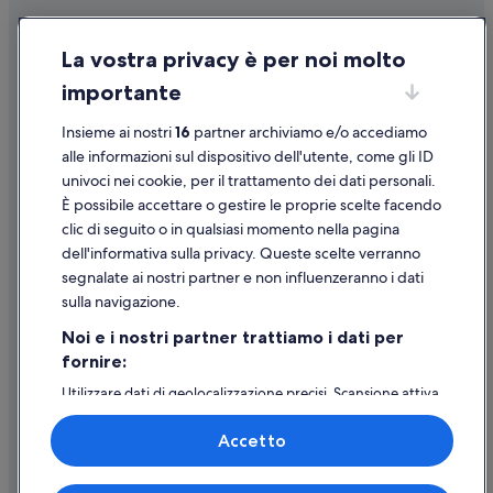
Condizioni per l'utilizzo
La vostra privacy è per noi molto
Informazioni legali/Contatti
importante
Linee guida sui contenuti e segnalazione dei contenuti
Insieme ai nostri
16
partner archiviamo e/o accediamo
Supporto
alle informazioni sul dispositivo dell'utente, come gli ID
univoci nei cookie, per il trattamento dei dati personali.
Assistenza clienti
È possibile accettare o gestire le proprie scelte facendo
Contattaci
clic di seguito o in qualsiasi momento nella pagina
dell'informativa sulla privacy. Queste scelte verranno
Come cancellare un volo
segnalate ai nostri partner e non influenzeranno i dati
Come modificare la prenotazione di un hotel o una casa vacanze
sulla navigazione.
Tempistiche per i rimborsi
Noi e i nostri partner trattiamo i dati per
fornire:
Utilizzare un coupon Expedia
Utilizzare dati di geolocalizzazione precisi. Scansione attiva
Documenti per i viaggi internazionali
delle caratteristiche del dispositivo ai fini
dell’identificazione. Archiviare informazioni su dispositivo
Accetto
e/o accedervi. Pubblicità e contenuti personalizzati,
misurazione delle prestazioni dei contenuti e degli
annunci, ricerche sul pubblico, sviluppo di servizi.