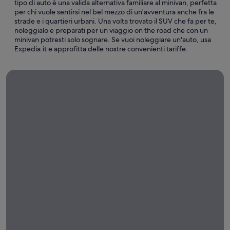
tipo di auto è una valida alternativa familiare al minivan, perfetta
per chi vuole sentirsi nel bel mezzo di un'avventura anche fra le
strade e i quartieri urbani. Una volta trovato il SUV che fa per te,
noleggialo e preparati per un viaggio on the road che con un
minivan potresti solo sognare. Se vuoi noleggiare un'auto, usa
Expedia.it e approfitta delle nostre convenienti tariffe.
Noleggi auto per lunghi periodi
Noleggi
auto
per
lunghi
periodi
Noleggia
un'auto per
una
settimana,
un mese o
più con
Expedia!