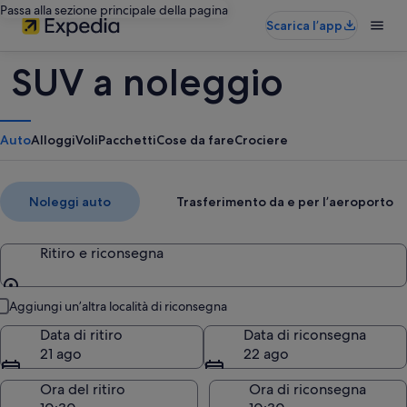
Passa alla sezione principale della pagina
Scarica l’app
SUV a noleggio
Auto
Alloggi
Voli
Pacchetti
Cose da fare
Crociere
Noleggi auto
Trasferimento da e per l’aeroporto
Ritiro e riconsegna
Ritiro e riconsegna
Aggiungi un’altra località di riconsegna
Data di ritiro
Data di riconsegna
21 ago
22 ago
Ora del ritiro
Ora di riconsegna