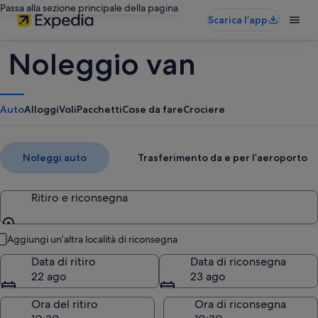
Passa alla sezione principale della pagina
Scarica l’app
Noleggio van
Auto
Alloggi
Voli
Pacchetti
Cose da fare
Crociere
Noleggi auto
Trasferimento da e per l’aeroporto
Ritiro e riconsegna
Ritiro e riconsegna
Aggiungi un’altra località di riconsegna
Data di ritiro
Data di riconsegna
22 ago
23 ago
Ora del ritiro
Ora di riconsegna