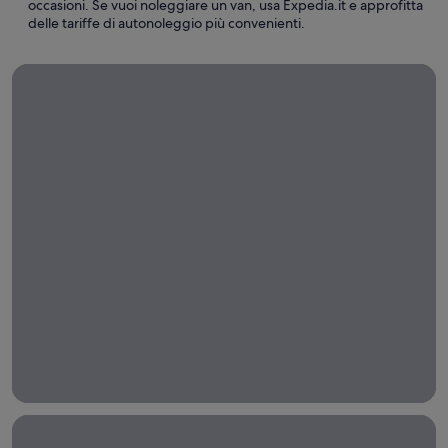
occasioni. Se vuoi noleggiare un van, usa Expedia.it e approfitta
delle tariffe di autonoleggio più convenienti.
Noleggi auto per lunghi periodi
Noleggi
auto
per
lunghi
periodi
Noleggia
un'auto per
una
settimana,
un mese o
più con
Expedia!
Trasporto aeroportuale
Trasporto