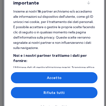
importante
Linee guida sui contenuti e segnalazione dei contenuti
Insieme ai nostri
16
partner archiviamo e/o accediamo
Supporto
alle informazioni sul dispositivo dell'utente, come gli ID
univoci nei cookie, per il trattamento dei dati personali.
Assistenza clienti
È possibile accettare o gestire le proprie scelte facendo
Contattaci
clic di seguito o in qualsiasi momento nella pagina
dell'informativa sulla privacy. Queste scelte verranno
Come cancellare un volo
segnalate ai nostri partner e non influenzeranno i dati
Come modificare la prenotazione di un hotel o una casa vacanze
sulla navigazione.
Tempistiche per i rimborsi
Noi e i nostri partner trattiamo i dati per
fornire:
Utilizzare un coupon Expedia
Utilizzare dati di geolocalizzazione precisi. Scansione attiva
Documenti per i viaggi internazionali
delle caratteristiche del dispositivo ai fini
dell’identificazione. Archiviare informazioni su dispositivo
Accetto
e/o accedervi. Pubblicità e contenuti personalizzati,
misurazione delle prestazioni dei contenuti e degli
annunci, ricerche sul pubblico, sviluppo di servizi.
Expedia, Inc. non è responsabile dei contenuti di siti esterni.
Rifiuta tutti
Elenco dei partner (fornitori)
© 2026 Expedia, Inc., una società di Expedia Group. Tutti i diritti riservati.
Expedia e il logo di Expedia sono marchi registrati o marchi di Expedia,
Inc.