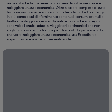
un veicolo che faccia bene il suo dovere, la soluzione ideale è
noleggiare un'auto economica. Oltre a essere complete di tutte
le dotazioni di serie, le auto economiche offrono tanti vantaggi
in più, come costi di rifornimento contenuti, consumi ottimali e
tariffe di noleggio accessibili. Le auto economiche a noleggio
sono veicoli pratici, adatti ai viaggiatori parsimoniosi che non
vogliono sborsare una fortuna per i trasporti. La prossima volta
che vorrai noleggiare un'auto economica, usa Expedia.it e
approfitta delle nostre convenienti tariffe.
Noleggi auto per lunghi periodi
Noleggi
auto
per
lunghi
periodi
Noleggia
un'auto per
una
settimana,
un mese o
più con
Expedia!