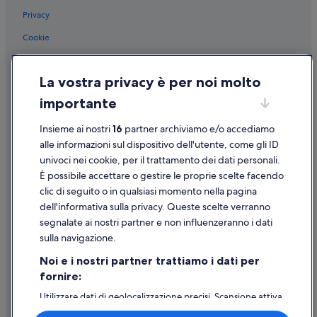
Privacy
Cookie
Condizioni per l'utilizzo
La vostra privacy è per noi molto
Informazioni legali/Contatti
importante
Linee guida sui contenuti e segnalazione dei contenuti
Insieme ai nostri
16
partner archiviamo e/o accediamo
Supporto
alle informazioni sul dispositivo dell'utente, come gli ID
univoci nei cookie, per il trattamento dei dati personali.
Assistenza clienti
È possibile accettare o gestire le proprie scelte facendo
Contattaci
clic di seguito o in qualsiasi momento nella pagina
dell'informativa sulla privacy. Queste scelte verranno
Come cancellare un volo
segnalate ai nostri partner e non influenzeranno i dati
Come modificare la prenotazione di un hotel o una casa vacanze
sulla navigazione.
Tempistiche per i rimborsi
Noi e i nostri partner trattiamo i dati per
fornire:
Utilizzare un coupon Expedia
Utilizzare dati di geolocalizzazione precisi. Scansione attiva
Documenti per i viaggi internazionali
delle caratteristiche del dispositivo ai fini