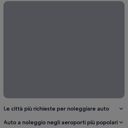
Noleggio auto di sola andata
Noleggio
auto di
sola
andata
Le città più richieste per noleggiare auto
Auto a noleggio negli aeroporti più popolari