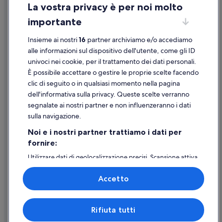
La vostra privacy è per noi molto
Informazioni legali/Contatti
importante
Linee guida sui contenuti e segnalazione dei contenuti
Insieme ai nostri
16
partner archiviamo e/o accediamo
Supporto
alle informazioni sul dispositivo dell'utente, come gli ID
univoci nei cookie, per il trattamento dei dati personali.
Assistenza clienti
È possibile accettare o gestire le proprie scelte facendo
Contattaci
clic di seguito o in qualsiasi momento nella pagina
dell'informativa sulla privacy. Queste scelte verranno
Come cancellare un volo
segnalate ai nostri partner e non influenzeranno i dati
Come modificare la prenotazione di un hotel o una casa vacanze
sulla navigazione.
Tempistiche per i rimborsi
Noi e i nostri partner trattiamo i dati per
fornire:
Utilizzare un coupon Expedia
Utilizzare dati di geolocalizzazione precisi. Scansione attiva
Documenti per i viaggi internazionali
delle caratteristiche del dispositivo ai fini
dell’identificazione. Archiviare informazioni su dispositivo
Accetto
e/o accedervi. Pubblicità e contenuti personalizzati,
misurazione delle prestazioni dei contenuti e degli
annunci, ricerche sul pubblico, sviluppo di servizi.
Expedia, Inc. non è responsabile dei contenuti di siti esterni.
Rifiuta tutti
Elenco dei partner (fornitori)
© 2026 Expedia, Inc., una società di Expedia Group. Tutti i diritti riservati.
Expedia e il logo di Expedia sono marchi registrati o marchi di Expedia,