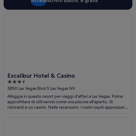
Accedi
Iscriviti subito, è gratis
Apertura in un’altra finestra
Excalibur Hotel & Casino
Excalibur Hotel & Casino
3.5
out
3850 Las Vegas Blvd S Las Vegas NV
of
Alloggia in questo resort per viaggi d'affari a Las Vegas. Potrai
5
approfittare di utili servizi come una piscina all'aperto, 16
ristoranti e un casinò. Nelle recensioni, i nostri ospiti apprezzano
particolarmente il servizio ristorazione e il personale gentile.
Nelle vicinanze si trovano i seguenti luoghi d'interesse: Casinò
Apertura in un’altra finestra
Luxor Hotel and Casino
dell'Hotel Luxor Las Vegas e Excalibur Casino.