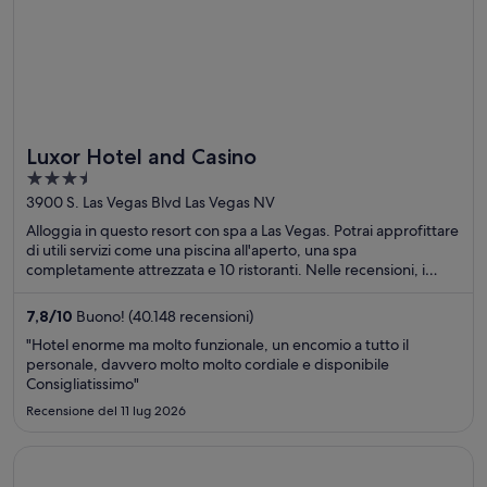
Luxor Hotel and Casino
3.5
out
3900 S. Las Vegas Blvd Las Vegas NV
of
Alloggia in questo resort con spa a Las Vegas. Potrai approfittare
5
di utili servizi come una piscina all'aperto, una spa
completamente attrezzata e 10 ristoranti. Nelle recensioni, i
nostri ospiti apprezzano particolarmente la colazione e il servizio
ristorazione. Nelle vicinanze si trovano i seguenti luoghi
7,8
/
10
Buono! (40.148 recensioni)
d'interesse: Casinò dell'Hotel Luxor Las Vegas e Excalibur Casino.
"Hotel enorme ma molto funzionale, un encomio a tutto il
personale, davvero molto molto cordiale e disponibile
Consigliatissimo"
Recensione del 11 lug 2026
Apertura in un’altra finestra
Flamingo Las Vegas Hotel & Casino