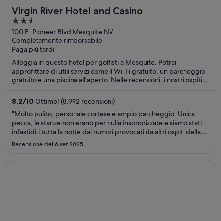
Virgin River Hotel and Casino
2.5
out
100 E. Pioneer Blvd Mesquite NV
Completamente rimborsabile
of
Paga più tardi
5
Alloggia in questo hotel per golfisti a Mesquite. Potrai
approfittare di utili servizi come il Wi-Fi gratuito, un parcheggio
gratuito e una piscina all'aperto. Nelle recensioni, i nostri ospiti
apprezzano particolarmente la piscina e il servizio ristorazione.
Nelle vicinanze si trovano i seguenti luoghi d'interesse: Virgin
8,2
/
10
Ottimo! (8.992 recensioni)
River Casino e Eureka Casino.
"Molto pulito, personale cortese e ampio parcheggio. Unica
pecca, le stanze non erano per nulla insonorizzate e siamo stati
infastiditi tutta la notte dai rumori provocati da altri ospiti della
struttura. Per il resto lo consiglierei"
Recensione del 6 set 2025
Apertura in un’altra finestra
ibis budget Manchester Salford Quays