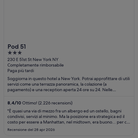
Pod 51
3
out
230 E 51st St New York NY
Completamente rimborsabile
of
Paga più tardi
5
Soggiorna in questo hotel a New York. Potrai approfittare di utili
servizi come una terrazza panoramica, la colazione (a
pagamento) e una reception aperta 24 ore su 24. Nelle
recensioni, i nostri ospiti apprezzano particolarmente il
personale gentile e le camere pulite. Nelle vicinanze si trovano i
8,4
/
10
Ottimo! (2.226 recensioni)
seguenti luoghi d'interesse: Grand Central Terminal e 5th
"È quasi una via di mezzo fra un albergo ed un ostello, bagni
Avenue.
condivisi, servizi al minimo. Ma la posizione era strategica ed il
costo per essere a Manhattan, nel midtown, era buono... per chi
vuole essere al centro di New York e non ha la puzza sotto il
Recensione del 28 apr 2026
naso."