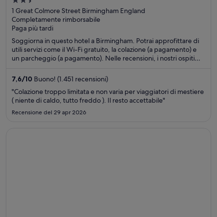
2.5
out
1 Great Colmore Street Birmingham England
Completamente rimborsabile
of
Paga più tardi
5
Soggiorna in questo hotel a Birmingham. Potrai approfittare di
utili servizi come il Wi-Fi gratuito, la colazione (a pagamento) e
un parcheggio (a pagamento). Nelle recensioni, i nostri ospiti
apprezzano particolarmente il personale gentile e le camere
pulite. Nelle vicinanze si trovano i seguenti luoghi d'interesse:
7,6
/
10
Buono! (1.451 recensioni)
Utilita Arena Birmingham e Bullring & Grand Central.
"Colazione troppo limitata e non varia per viaggiatori di mestiere
( niente di caldo, tutto freddo ). Il resto accettabile"
Recensione del 29 apr 2026
Apertura in un’altra finestra
Virgin River Hotel and Casino