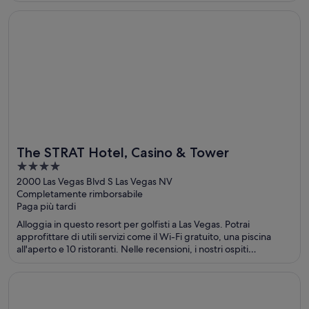
Apertura in un’altra finestra
The STRAT Hotel, Casino & Tower
The STRAT Hotel, Casino & Tower
4
out
2000 Las Vegas Blvd S Las Vegas NV
Completamente rimborsabile
of
Paga più tardi
5
Alloggia in questo resort per golfisti a Las Vegas. Potrai
approfittare di utili servizi come il Wi-Fi gratuito, una piscina
all'aperto e 10 ristoranti. Nelle recensioni, i nostri ospiti
apprezzano particolarmente il servizio ristorazione e le camere
pulite. Nelle vicinanze si trovano i seguenti luoghi d'interesse:
Apertura in un’altra finestra
Pod 51
The Strat e Circus Circus Hotel & Casino.