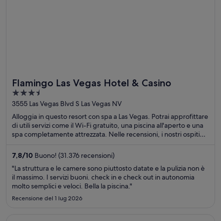
Flamingo Las Vegas Hotel & Casino
3.5
out
3555 Las Vegas Blvd S Las Vegas NV
of
Alloggia in questo resort con spa a Las Vegas. Potrai approfittare
5
di utili servizi come il Wi-Fi gratuito, una piscina all'aperto e una
spa completamente attrezzata. Nelle recensioni, i nostri ospiti
apprezzano particolarmente la piscina e il servizio ristorazione.
Nelle vicinanze si trovano i seguenti luoghi d'interesse: Hotel e
7,8
/
10
Buono! (31.376 recensioni)
casinò The Linq e Colosseum presso Caesars Palace.
"La struttura e le camere sono piuttosto datate e la pulizia non è
il massimo. I servizi buoni. check in e check out in autonomia
molto semplici e veloci. Bella la piscina."
Recensione del 1 lug 2026
Apertura in un’altra finestra
Motel 6 Las Vegas, NV - Strip