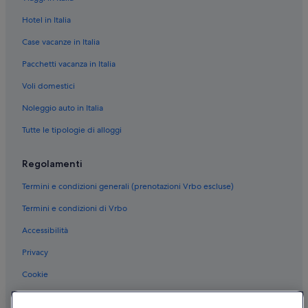
Hotel in Italia
Case vacanze in Italia
Pacchetti vacanza in Italia
Voli domestici
Noleggio auto in Italia
Tutte le tipologie di alloggi
Regolamenti
Termini e condizioni generali (prenotazioni Vrbo escluse)
Termini e condizioni di Vrbo
Accessibilità
Privacy
Cookie
Condizioni per l'utilizzo