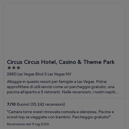
Apertura in un’altra finestra
Circus Circus Hotel, Casino & Theme Park
Circus Circus Hotel, Casino & Theme Park
3
out
2880 Las Vegas Blvd S Las Vegas NV
of
Alloggia in questo resort per famiglie a Las Vegas. Potrai
5
approfittare di utili servizi come un parcheggio gratuito, una
piscina all'aperto e 5 ristoranti. Nelle recensioni, i nostri ospiti
apprezzano particolarmente la piscina e il comodo parcheggio.
Nelle vicinanze si trovano i seguenti luoghi d'interesse: Circus
7
/
10
Buono! (35.242 recensioni)
Circus Hotel & Casino e The Strat.
"Camera torre ovest rinnovata comoda e silenziosa. Piscine e
scivoli top se viaggiate con bambini. Parcheggio gratuito!"
Recensione del 9 lug 2026