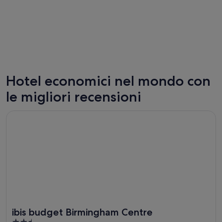
Hotel economici nel mondo con
Las Vegas
Londra
le migliori recensioni
194 hotel economici
988 hote
Apertura in un’altra finestra
ibis budget Birmingham Centre
ibis budget Birmingham Centre