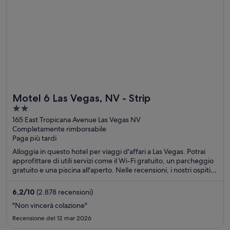
Motel 6 Las Vegas, NV - Strip
2
out
165 East Tropicana Avenue Las Vegas NV
Completamente rimborsabile
of
Paga più tardi
5
Alloggia in questo hotel per viaggi d'affari a Las Vegas. Potrai
approfittare di utili servizi come il Wi-Fi gratuito, un parcheggio
gratuito e una piscina all'aperto. Nelle recensioni, i nostri ospiti
lodano soprattutto le camere pulite. Nelle vicinanze si trovano i
seguenti luoghi d'interesse: Casinò MGM Grand e Casinò
6,2
/
10
(2.878 recensioni)
dell'Hotel Luxor Las Vegas.
"Non vincerà colazione"
Recensione del 12 mar 2026