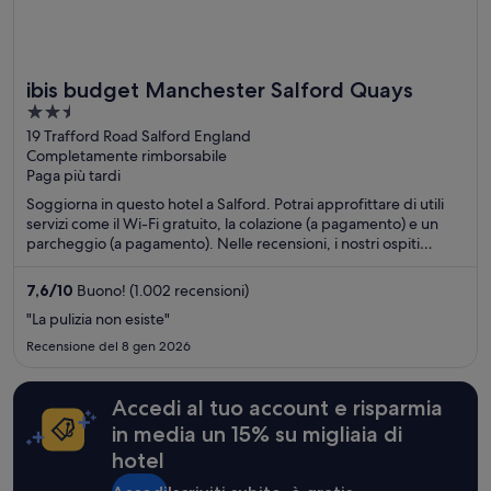
ibis budget Manchester Salford Quays
2.5
out
19 Trafford Road Salford England
Completamente rimborsabile
of
Paga più tardi
5
Soggiorna in questo hotel a Salford. Potrai approfittare di utili
servizi come il Wi-Fi gratuito, la colazione (a pagamento) e un
parcheggio (a pagamento). Nelle recensioni, i nostri ospiti
apprezzano particolarmente il personale gentile e le camere
pulite. Nelle vicinanze si trovano i seguenti luoghi d'interesse:
7,6
/
10
Buono! (1.002 recensioni)
Old Trafford e Salford Quays.
"La pulizia non esiste"
Recensione del 8 gen 2026
Accedi al tuo account e risparmia
in media un 15% su migliaia di
hotel