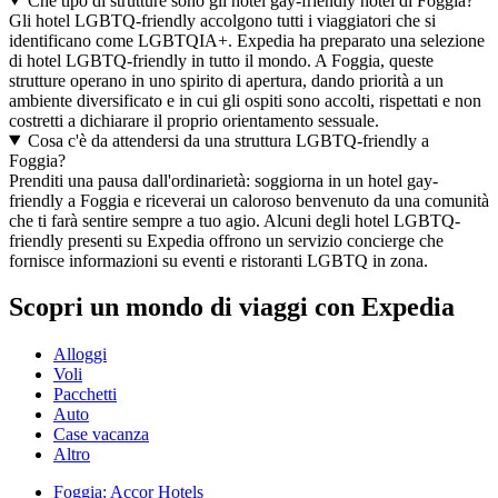
Che tipo di strutture sono gli hotel gay-friendly hotel di Foggia?
Gli hotel LGBTQ-friendly accolgono tutti i viaggiatori che si
identificano come LGBTQIA+. Expedia ha preparato una selezione
di hotel LGBTQ-friendly in tutto il mondo. A Foggia, queste
strutture operano in uno spirito di apertura, dando priorità a un
ambiente diversificato e in cui gli ospiti sono accolti, rispettati e non
costretti a dichiarare il proprio orientamento sessuale.
Cosa c'è da attendersi da una struttura LGBTQ-friendly a
Foggia?
Prenditi una pausa dall'ordinarietà: soggiorna in un hotel gay-
friendly a Foggia e riceverai un caloroso benvenuto da una comunità
che ti farà sentire sempre a tuo agio. Alcuni degli hotel LGBTQ-
friendly presenti su Expedia offrono un servizio concierge che
fornisce informazioni su eventi e ristoranti LGBTQ in zona.
Scopri un mondo di viaggi con Expedia
Alloggi
Voli
Pacchetti
Auto
Case vacanza
Altro
Foggia: Accor Hotels