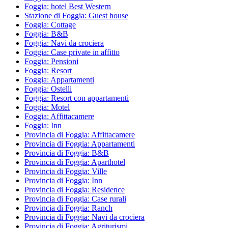
Foggia: hotel Best Western
Stazione di Foggia: Guest house
Foggia: Cottage
Foggia: B&B
Foggia: Navi da crociera
Foggia: Case private in affitto
Foggia: Pensioni
Foggia: Resort
Foggia: Appartamenti
Foggia: Ostelli
Foggia: Resort con appartamenti
Foggia: Motel
Foggia: Affittacamere
Foggia: Inn
Provincia di Foggia: Affittacamere
Provincia di Foggia: Appartamenti
Provincia di Foggia: B&B
Provincia di Foggia: Aparthotel
Provincia di Foggia: Ville
Provincia di Foggia: Inn
Provincia di Foggia: Residence
Provincia di Foggia: Case rurali
Provincia di Foggia: Ranch
Provincia di Foggia: Navi da crociera
Provincia di Foggia: Agriturismi