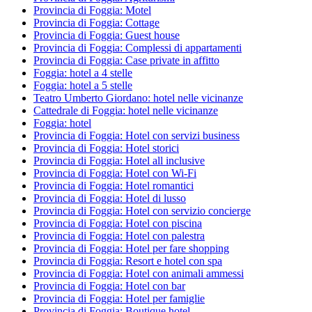
Provincia di Foggia: Motel
Provincia di Foggia: Cottage
Provincia di Foggia: Guest house
Provincia di Foggia: Complessi di appartamenti
Provincia di Foggia: Case private in affitto
Foggia: hotel a 4 stelle
Foggia: hotel a 5 stelle
Teatro Umberto Giordano: hotel nelle vicinanze
Cattedrale di Foggia: hotel nelle vicinanze
Foggia: hotel
Provincia di Foggia: Hotel con servizi business
Provincia di Foggia: Hotel storici
Provincia di Foggia: Hotel all inclusive
Provincia di Foggia: Hotel con Wi-Fi
Provincia di Foggia: Hotel romantici
Provincia di Foggia: Hotel di lusso
Provincia di Foggia: Hotel con servizio concierge
Provincia di Foggia: Hotel con piscina
Provincia di Foggia: Hotel con palestra
Provincia di Foggia: Hotel per fare shopping
Provincia di Foggia: Resort e hotel con spa
Provincia di Foggia: Hotel con animali ammessi
Provincia di Foggia: Hotel con bar
Provincia di Foggia: Hotel per famiglie
Provincia di Foggia: Boutique hotel