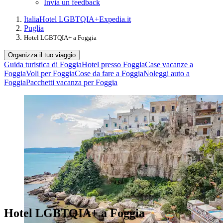
Invia un feedback
Italia
Hotel LGBTQIA+
Expedia.it
Puglia
Hotel LGBTQIA+ a Foggia
Organizza il tuo viaggio
Guida turistica di Foggia
Hotel presso Foggia
Case vacanze a
Foggia
Voli per Foggia
Cose da fare a Foggia
Noleggi auto a
Foggia
Pacchetti vacanza per Foggia
Hotel LGBTQIA+ a Foggia