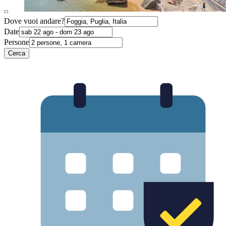
Dove vuoi andare?
Date
Persone
Cerca