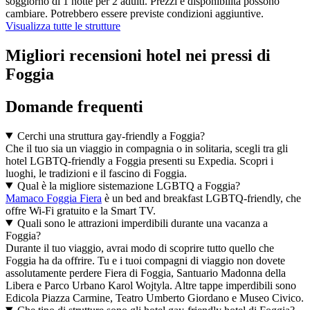
soggiorno di 1 notte per 2 adulti. Prezzi e disponibilità possono
cambiare. Potrebbero essere previste condizioni aggiuntive.
Visualizza tutte le strutture
Migliori recensioni hotel nei pressi di
Foggia
Domande frequenti
Cerchi una struttura gay-friendly a Foggia?
Che il tuo sia un viaggio in compagnia o in solitaria, scegli tra gli
hotel LGBTQ-friendly a Foggia presenti su Expedia. Scopri i
luoghi, le tradizioni e il fascino di Foggia.
Qual è la migliore sistemazione LGBTQ a Foggia?
Mamaco Foggia Fiera
è un bed and breakfast LGBTQ-friendly, che
offre Wi-Fi gratuito e la Smart TV.
Quali sono le attrazioni imperdibili durante una vacanza a
Foggia?
Durante il tuo viaggio, avrai modo di scoprire tutto quello che
Foggia ha da offrire. Tu e i tuoi compagni di viaggio non dovete
assolutamente perdere Fiera di Foggia, Santuario Madonna della
Libera e Parco Urbano Karol Wojtyla. Altre tappe imperdibili sono
Edicola Piazza Carmine, Teatro Umberto Giordano e Museo Civico.