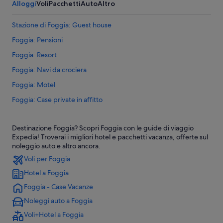
Alloggi
Voli
Pacchetti
Auto
Altro
Stazione di Foggia: Guest house
Foggia: Pensioni
Foggia: Resort
Foggia: Navi da crociera
Foggia: Motel
Foggia: Case private in affitto
Foggia: Affittacamere
Destinazione Foggia? Scopri Foggia con le guide di viaggio
Foggia: B&B
Expedia! Troverai i migliori hotel e pacchetti vacanza, offerte sul
Foggia: Appartamenti
noleggio auto e altro ancora.
Voli per Foggia
Foggia: Cottage
Hotel a Foggia
Foggia: Ostelli
Foggia - Case Vacanze
Provincia di Foggia: Ranch
Noleggi auto a Foggia
Provincia di Foggia: Inn
Voli+Hotel a Foggia
Provincia di Foggia: Case private in affitto