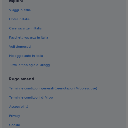
Esplora
Provincia di Foggia: Complessi di appartamenti
Viaggi in Italia
Provincia di Foggia: Case rurali
Hotel in Italia
Provincia di Foggia: Ranch
Case vacanze in Italia
Provincia di Foggia: Aparthotel
Pacchetti vacanza in Italia
Provincia di Foggia: Agriturismi
Voli domestici
Provincia di Foggia: Appartamenti
Provincia di Foggia: Motel
Noleggio auto in Italia
Provincia di Foggia: Resort
Tutte le tipologie di alloggi
Provincia di Foggia: Guest house
Regolamenti
Provincia di Foggia: Campeggi
Termini e condizioni generali (prenotazioni Vrbo escluse)
Provincia di Foggia: Case sull'albero
Termini e condizioni di Vrbo
Provincia di Foggia: Cottage
Accessibilità
Provincia di Foggia: Parchi vacanze
Provincia di Foggia: Boutique hotel
Privacy
Provincia di Foggia: Resort e hotel con spa
Cookie