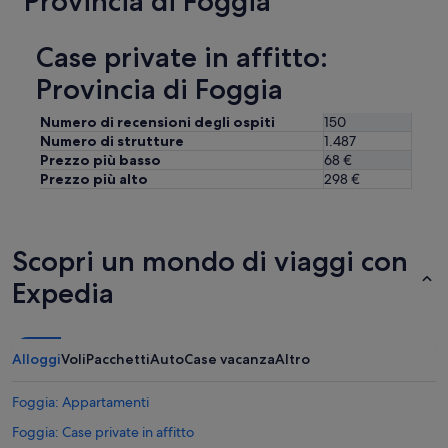
Provincia di Foggia
o
”
Case private in affitto:
Provincia di Foggia
Numero di recensioni degli ospiti
150
Numero di strutture
1.487
Prezzo più basso
68 €
Prezzo più alto
298 €
Scopri un mondo di viaggi con
Expedia
Alloggi
Voli
Pacchetti
Auto
Case vacanza
Altro
Foggia: Appartamenti
Foggia: Case private in affitto