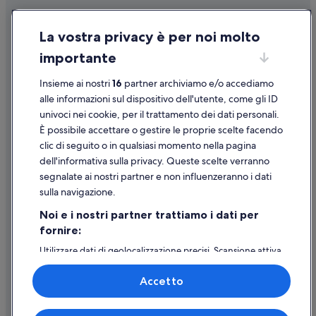
Provincia di Foggia: Hotel con servizi business
Condizioni per l'utilizzo
Provincia di Foggia: Hotel con piscina
La vostra privacy è per noi molto
Informazioni legali/Contatti
Provincia di Foggia: Hotel con servizio concierge
importante
Linee guida sui contenuti e segnalazione dei contenuti
Provincia di Foggia: Hotel storici
Insieme ai nostri
16
partner archiviamo e/o accediamo
Supporto
Provincia di Foggia: Hotel con animali ammessi
alle informazioni sul dispositivo dell'utente, come gli ID
univoci nei cookie, per il trattamento dei dati personali.
Provincia di Foggia: Hotel con palestra
Assistenza clienti
È possibile accettare o gestire le proprie scelte facendo
Provincia di Foggia: Hotel romantici
Contattaci
clic di seguito o in qualsiasi momento nella pagina
dell'informativa sulla privacy. Queste scelte verranno
Provincia di Foggia: Hotel con bar
Come cancellare un volo
segnalate ai nostri partner e non influenzeranno i dati
Provincia di Foggia: Hotel con Wi-Fi
Come modificare la prenotazione di un hotel o una casa vacanze
sulla navigazione.
Provincia di Foggia: Hotel per fare shopping
Tempistiche per i rimborsi
Noi e i nostri partner trattiamo i dati per
Provincia di Foggia: Hotel di lusso
fornire:
Utilizzare un coupon Expedia
Provincia di Foggia: Hotel all inclusive
Utilizzare dati di geolocalizzazione precisi. Scansione attiva
Documenti per i viaggi internazionali
delle caratteristiche del dispositivo ai fini
Foggia: Resort e hotel con spa
dell’identificazione. Archiviare informazioni su dispositivo
Accetto
e/o accedervi. Pubblicità e contenuti personalizzati,
Foggia: Hotel per chi ama l'avventura
misurazione delle prestazioni dei contenuti e degli
Foggia: Hotel con bar
annunci, ricerche sul pubblico, sviluppo di servizi.