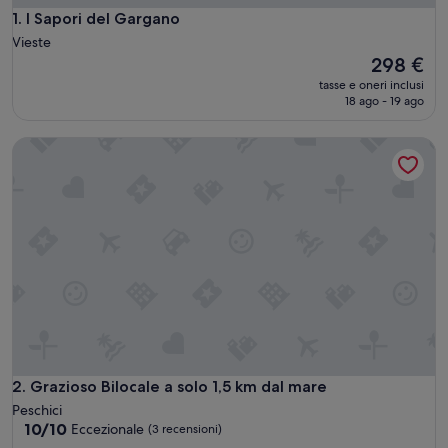
I Sapori del Gargano
1. I Sapori del Gargano
Vieste
Il
298 €
prezzo
tasse e oneri inclusi
attuale
18 ago - 19 ago
è
298 €
Grazioso Bilocale a solo 1,5 km dal mare
Grazioso Bilocale a solo 1,5 km dal mare
2. Grazioso Bilocale a solo 1,5 km dal mare
Peschici
10.0
10/10
Eccezionale
(3 recensioni)
su