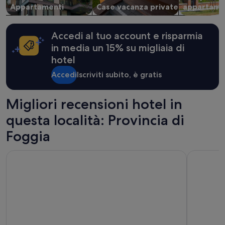
Appartamenti
Case vacanza private
appartame
u
essere
i
previste
s
condizioni
i
Accedi al tuo account e risparmia
aggiuntive.
t
in media un 15% su migliaia di
a
hotel
e
d
Accedi
Iscriviti subito, è gratis
i
s
p
Migliori recensioni hotel in
o
n
questa località: Provincia di
i
Foggia
b
i
l
Gran Paradiso Hotel Spa
Hotel Baia
e
.
P
i
s
c
i
n