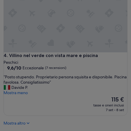
i
l
v
a
l
o
r
e
a
g
Villino nel verde con vista mare e piscina
4. Villino nel verde con vista mare e piscina
g
i
Peschici
u
9.6
9,6/10
Eccezionale
(7 recensioni)
n
su
“
“Posto stupendo. Proprietario persona squisita e disponibile. Piscina
t
10,
P
favolosa. Consigliatissimo”
o
Eccezionale,
o
Davide P.
i
(7
s
Mostra meno
l
recensioni)
t
Il
p
115 €
o
prezzo
a
tasse e oneri inclusi
s
attuale
d
7 set - 8 set
t
è
r
u
115 €
e
Mostra altro
p
c
e
h