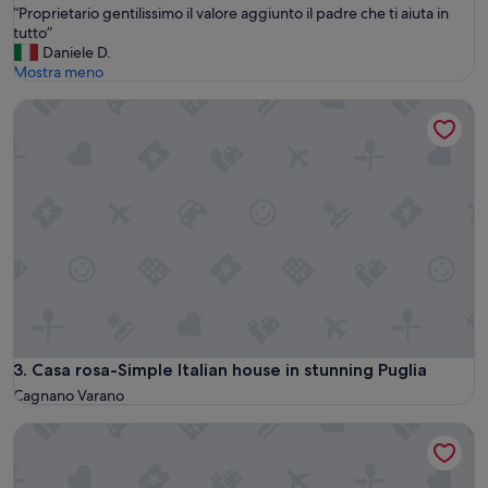
“
“Proprietario gentilissimo il valore aggiunto il padre che ti aiuta in
10,
P
tutto”
Eccezionale,
r
Daniele D.
(3
o
Mostra meno
recensioni)
p
Casa rosa-Simple Italian house in stunning Puglia
r
i
e
t
a
r
i
o
g
e
n
t
i
l
Casa rosa-Simple Italian house in stunning Puglia
3. Casa rosa-Simple Italian house in stunning Puglia
i
Cagnano Varano
s
s
Villino nel verde con vista mare e piscina
i
m
o