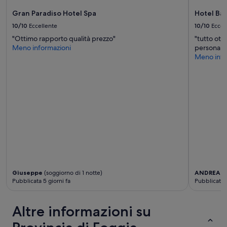
a
Gran Paradiso Hotel Spa
Hotel Bai
f
a
10/10
Eccellente
10/10
Eccel
v
"Ottimo rapporto qualità prezzo"
"tutto ott
o
Meno informazioni
personale
l
Meno info
o
s
a
.
C
o
n
s
i
g
l
i
a
Giuseppe
(soggiorno di 1 notte)
ANDREA
(s
t
Pubblicata 5 giorni fa
Pubblicata 1
i
s
Altre informazioni su
s
i
m