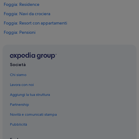
Foggia: Residence
Foggia: Navi da crociera
Foggia: Resort con appartamenti
Foggia: Pensioni
Foggia: Ostelli
Foggia: B&B
Foggia: Inn
Società
Foggia: Affittacamere
Chi siamo
Foggia: Resort
Lavora con noi
Provincia di Foggia: Affittacamere
Aggiungi la tua struttura
Provincia di Foggia: Ville
Partnership
Provincia di Foggia: B&B
Novità e comunicati stampa
Provincia di Foggia: Navi da crociera
Pubblicità
Provincia di Foggia: Residence
Provincia di Foggia: Inn