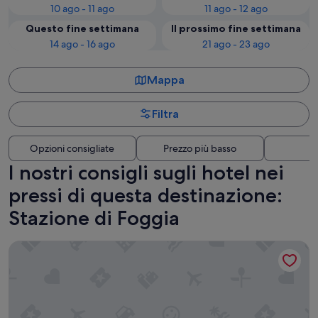
10 ago - 11 ago
11 ago - 12 ago
Questo fine settimana
Il prossimo fine settimana
14 ago - 16 ago
21 ago - 23 ago
Mappa
Filtra
Opzioni consigliate
Prezzo più basso
Di
I nostri consigli sugli hotel nei
pressi di questa destinazione:
Stazione di Foggia
Hotel Up Museum - Wellness & Spa