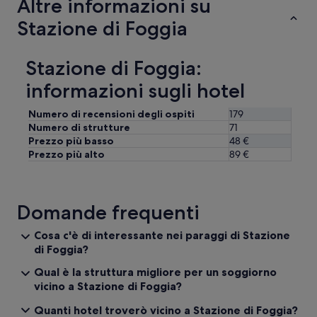
Altre informazioni su
o
g
n
Stazione di Foggia
i
e
o
c
r
o
n
Stazione di Foggia:
n
a
p
informazioni sugli hotel
t
o
a
c
s
Numero di recensioni degli ospiti
179
a
e
Numero di strutture
71
s
l
Prezzo più basso
48 €
c
e
e
Prezzo più alto
89 €
z
l
i
t
o
a
n
e
Domande frequenti
a
c
t
o
Cosa c'è di interessante nei paraggi di Stazione
a
r
di Foggia?
,
n
m
e
Qual è la struttura migliore per un soggiorno
i
t
vicino a Stazione di Foggia?
è
t
s
i
Quanti hotel troverò vicino a Stazione di Foggia?
t