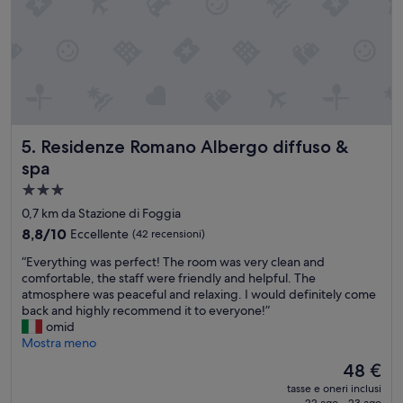
Residenze Romano Albergo diffuso & spa
5. Residenze Romano Albergo diffuso &
spa
Struttura
a
0,7 km da Stazione di Foggia
3.0
8.8
8,8/10
Eccellente
(42 recensioni)
stelle
su
“
“Everything was perfect! The room was very clean and
10,
E
comfortable, the staff were friendly and helpful. The
Eccellente,
v
atmosphere was peaceful and relaxing. I would definitely come
(42
e
back and highly recommend it to everyone!”
recensioni)
r
omid
y
Mostra meno
t
Il
48 €
h
prezzo
tasse e oneri inclusi
i
attuale
22 ago - 23 ago