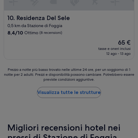
a
i
s
p
t
t
e
e
a
Residenza Del Sele
10. Residenza Del Sele
r
l
s
u
0,5 km da Stazione di Foggia
y
u
s
c
8.4
8,4/10
l
Ottimo
(8 recensioni)
o
o
su
l
Il
65 €
s
m
10,
a
prezzo
i
e
Ottimo,
tasse e oneri inclusi
p
attuale
n
12 ago - 13 ago
b
(8
i
è
g
a
recensioni)
a
65 €
l
c
z
Prezzo
e
Prezzo a notte più basso trovato nelle ultime 24 ore, per un soggiorno di 1
k
z
notte per 2 adulti. Prezzi e disponibilità possono cambiare. Potrebbero essere
a
,
a
a
previste condizioni aggiuntive.
notte
p
n
p
più
a
d
r
basso
g
Visualizza tutte le strutture
h
i
trovato
a
i
n
nelle
n
g
c
ultime
d
h
i
24
o
l
p
ore,
l
y
a
per
Migliori recensioni hotel nei
a
r
l
un
t
e
e
pressi di Stazione di Foggia
soggiorno
a
c