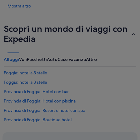
s
a
Mostra altro
u
t
r
a
g
a
e
Scopri un mondo di viaggi con
s
l
s
a
Expedia
e
t
g
i
n
,
a
q
Alloggi
Voli
Pacchetti
Auto
Case vacanza
Altro
t
u
a
a
Foggia: hotel a 5 stelle
u
n
n
d
Foggia: hotel a 3 stelle
a
o
s
n
Provincia di Foggia: Hotel con bar
t
e
Provincia di Foggia: Hotel con piscina
a
l
n
l
Provincia di Foggia: Resort e hotel con spa
z
e
a
i
Provincia di Foggia: Boutique hotel
p
m
Provincia di Foggia: Hotel con servizi business
e
m
r
e
Provincia di Foggia: Hotel romantici