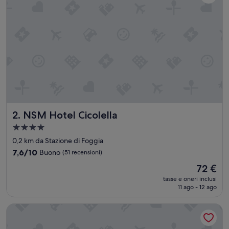
L
,
C
A
M
E
R
E
P
U
L
I
NSM Hotel Cicolella
2. NSM Hotel Cicolella
T
E
Struttura
E
a
0,2 km da Stazione di Foggia
P
4.0
E
7.6
7,6/10
Buono
(51 recensioni)
stelle
R
su
Il
72 €
S
10,
prezzo
O
Buono,
tasse e oneri inclusi
attuale
N
11 ago - 12 ago
(51
è
A
recensioni)
72 €
L
B&B MariLù
E
D