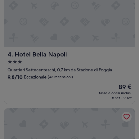
Hotel Bella Napoli
4. Hotel Bella Napoli
Struttura
a
Quartieri Settecenteschi, 0,7 km da Stazione di Foggia
3.0
9.8
9,8/10
Eccezionale
(43 recensioni)
stelle
su
Il
89 €
10,
prezzo
Eccezionale,
tasse e oneri inclusi
attuale
8 set - 9 set
(43
è
recensioni)
89 €
Residenze Romano Albergo diffuso & spa