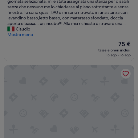
n
giornata selezionata, mi è stata assegnata una stanza per disabili
r
recensioni)
o
senza che nessuno me lo chiedesse al piano sottostante e senza
y
r
finestre. Io sono quasi 1,90 e mi sono ritrovato in una stanza con
c
i
lavandino basso,letto basso, con materasso sfondato, doccia
l
m
aperta e bassa… un incubo!!! Alla mia richiesta di trovare una...
e
a
Claudio
a
s
Mostra meno
n
t
a
Il
75 €
o
n
prezzo
tasse e oneri inclusi
p
d
attuale
15 ago - 16 ago
a
c
è
r
o
75 €
B&B del corso foggia
t
m
i
f
c
o
o
r
l
t
a
a
r
b
m
l
e
e
n
,
t
t
e
h
d
e