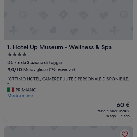
Hotel Up Museum - Wellness & Spa
1. Hotel Up Museum - Wellness & Spa
Struttura
a
0,5 km da Stazione di Foggia
4.0
9.0
9,0/10
Meraviglioso
(170 recensioni)
stelle
su
“
“OTTIMO HOTEL, CAMERE PULITE E PERSONALE DISPONIBILE.
10,
O
”
Meraviglioso,
T
PRIMIANO
(170
T
Mostra meno
recensioni)
I
Il
60 €
M
prezzo
tasse e oneri inclusi
O
attuale
14 ago - 15 ago
H
è
O
60 €
NSM Hotel Cicolella
T
E