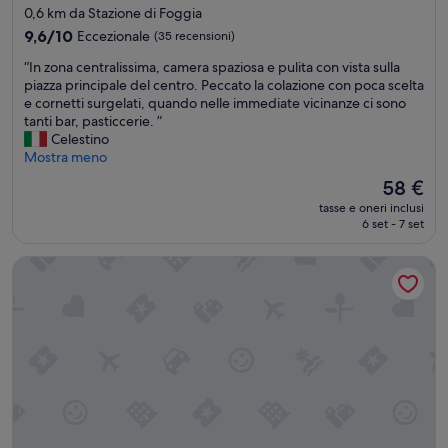
i
u
0,6 km da Stazione di Foggia
o
l
9.6
9,6/10
Eccezionale
(35 recensioni)
n
.
su
a
T
“
“In zona centralissima, camera spaziosa e pulita con vista sulla
10,
t
h
I
piazza principale del centro. Peccato la colazione con poca scelta
Eccezionale,
o
e
n
e cornetti surgelati, quando nelle immediate vicinanze ci sono
(35
t
a
z
tanti bar, pasticcerie. ”
recensioni)
r
t
o
Celestino
a
m
n
Mostra meno
m
o
a
Il
58 €
i
s
c
prezzo
t
p
tasse e oneri inclusi
e
attuale
e
6 set - 7 set
h
n
è
i
e
t
58 €
l
r
Hotel Europa
r
v
e
a
o
w
l
s
a
i
t
s
s
r
p
s
o
e
i
p
a
m
o
c
a
r
e
,
t
f
c