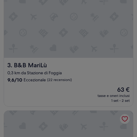
I
S
P
O
N
I
B
I
L
E
.
”
B&B MariLù
3. B&B MariLù
0,3 km da Stazione di Foggia
9.6
9,6/10
Eccezionale
(22 recensioni)
su
Il
63 €
10,
prezzo
Eccezionale,
tasse e oneri inclusi
attuale
1 set - 2 set
(22
è
recensioni)
63 €
Hotel Bella Napoli