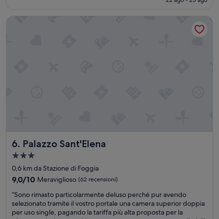
n
è
g
48 €
Palazzo Sant'Elena
w
a
s
p
e
r
f
e
c
t
!
T
h
e
Palazzo Sant'Elena
6. Palazzo Sant'Elena
r
o
Struttura
o
a
0,6 km da Stazione di Foggia
m
3.0
w
9.0
9,0/10
Meraviglioso
(62 recensioni)
stelle
a
su
“
“Sono rimasto particolarmente deluso perché pur avendo
s
10,
S
selezionato tramite il vostro portale una camera superior doppia
v
Meraviglioso,
o
per uso single, pagando la tariffa più alta proposta per la
e
(62