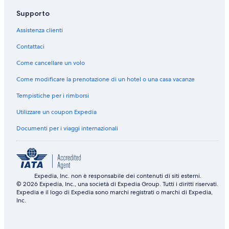
o
a
s
a
a
Supporto
n
u
Assistenza clienti
e
l
Contattaci
e
I
Come cancellare un volo
I
Come modificare la prenotazione di un hotel o una casa vacanze
Tempistiche per i rimborsi
Utilizzare un coupon Expedia
Documenti per i viaggi internazionali
Expedia, Inc. non è responsabile dei contenuti di siti esterni.
© 2026 Expedia, Inc., una società di Expedia Group. Tutti i diritti riservati.
Expedia e il logo di Expedia sono marchi registrati o marchi di Expedia,
Inc.