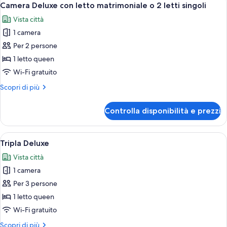
18
Camera Deluxe con letto matrimoniale o 2 letti singoli
tutte
Vista città
le
1 camera
foto
per
Per 2 persone
Camera
1 letto queen
Deluxe
Wi-Fi gratuito
con
Altri
Scopri di più
letto
dettagli
matrimoniale
per
Controlla disponibilità e prezzi
Camera
o
Deluxe
2
con
Apri
Una moderna camera d'hotel con una g
letti
6
letto
Tripla Deluxe
tutte
singoli
matrimoniale
Vista città
o
le
2
1 camera
foto
letti
per
Per 3 persone
singoli
Tripla
1 letto queen
Deluxe
Wi-Fi gratuito
Altri
Scopri di più