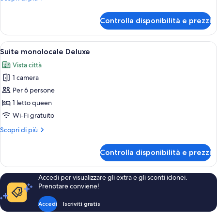
dettagli
per
Controlla disponibilità e prezzi
Tripla
Deluxe
Apri
Una moderna camera d'hotel con una g
13
Suite monolocale Deluxe
tutte
Vista città
le
1 camera
foto
per
Per 6 persone
Suite
1 letto queen
monolocale
Wi-Fi gratuito
Deluxe
Altri
Scopri di più
dettagli
per
Controlla disponibilità e prezzi
Suite
monolocale
Deluxe
Accedi per visualizzare gli extra e gli sconti idonei.
Prenotare conviene!
Accedi
Iscriviti gratis