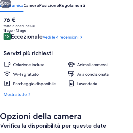
53+
Panoramica
Camere
Posizione
Regolamenti
Il
76 €
prezzo
tasse e oneri inclusi
attuale
11 ago - 12 ago
è
Recensioni
Eccezionale
10
Vedi le 4 recensioni
10 su 10
76 €
Servizi più richiesti
Colazione inclusa
Animali ammessi
Terrazza/patio
Wi-Fi gratuito
Aria condizionata
Parcheggio disponibile
Lavanderia
Mostra tutto
Opzioni della camera
Verifica la disponibilità per queste date