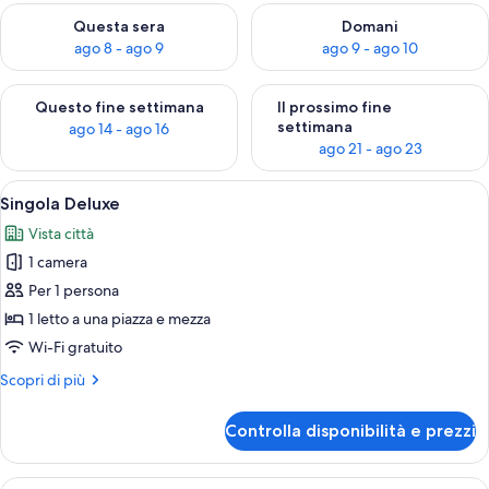
Verifica la disponibilità per questa sera, ago 8 - ago 9
Verifica la disponibilità per d
Questa sera
Domani
ago 8 - ago 9
ago 9 - ago 10
Verifica la disponibilità per questo fine settimana, ago 14 - ag
Verifica la disponibilità per i
Questo fine settimana
Il prossimo fine
settimana
ago 14 - ago 16
ago 21 - ago 23
Apri
Una moderna camera d'hotel con una g
10
Singola Deluxe
tutte
Vista città
le
1 camera
foto
per
Per 1 persona
Singola
1 letto a una piazza e mezza
Deluxe
Wi-Fi gratuito
Altri
Scopri di più
dettagli
per
Controlla disponibilità e prezzi
Singola
Deluxe
Apri
Una moderna camera d'hotel con una g