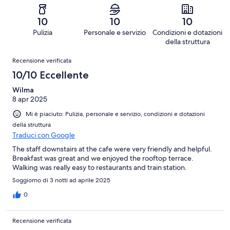
recensioni
0
2
4
Scarso.
su
-
recensioni
0
10
10
10
4
Terribile.
su
Pulizia
Personale e servizio
Condizioni e dotazioni
recensioni
0
4
della struttura
su
recensioni
Recensioni
4
Recensione verificata
recensioni
10/10 Eccellente
Wilma
8 apr 2025
Mi è piaciuto: Pulizia, personale e servizio, condizioni e dotazioni
della struttura
Traduci con Google
The staff downstairs at the cafe were very friendly and helpful.
Breakfast was great and we enjoyed the rooftop terrace.
Walking was really easy to restaurants and train station.
Soggiorno di 3 notti ad aprile 2025
0
Recensione verificata