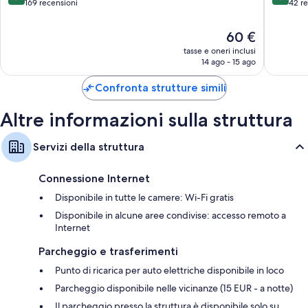
Spa
Foggia
su
su
169 recensioni
42 r
Foggia
10,
10,
Meraviglioso,
Eccellen
Il
60 €
169
42
prezzo
tasse e oneri inclusi
recensioni
recensio
attuale
14 ago - 15 ago
è
60 €
Confronta strutture simili
Altre informazioni sulla struttura
Servizi della struttura
Connessione Internet
Disponibile in tutte le camere: Wi-Fi gratis
Disponibile in alcune aree condivise: accesso remoto a
Internet
Parcheggio e trasferimenti
Punto di ricarica per auto elettriche disponibile in loco
Parcheggio disponibile nelle vicinanze (15 EUR - a notte)
Il parcheggio presso la struttura è disponibile solo su