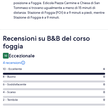
posizione a Foggia. Edicola Piazza Carmine e Chiesa di San
Tommaso si trovano ugualmente a meno di 15 minuti di
distanza. Stazione di Foggia (FOI) è a 9 minuti a piedi, mentre
Stazione di Foggia è a 9 minuti.
Recensioni
Recensioni su B&B del corso
foggia
Eccezionale
10
4 recensioni
Valutazione
10 - Eccellente
4
di
Valutazione
8 - Buono
0
10
di
-
Valutazione
6 - Soddisfacente
0
8
Eccellente.
di
-
Valutazione
4 - Scarso
0
4
6
Buono.
di
su
-
Valutazione
2 - Terribile
0
0
4
4
Soddisfacente.
di
su
-