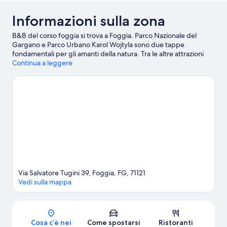
Informazioni sulla zona
B&B del corso foggia si trova a Foggia. Parco Nazionale del
Gargano e Parco Urbano Karol Wojtyla sono due tappe
fondamentali per gli amanti della natura. Tra le altre attrazioni
della zona spiccano Edicola Piazza Carmine e Fiera di Foggia.
Continua a leggere
Anche Santuario della Madonna del Soccorso e Parrocchia Croce
Santa meritano una visita.
Vai alla guida turistica di Foggia
Mostra altri B&B a Foggia
Via Salvatore Tugini 39, Foggia, FG, 71121
Vedi sulla mappa
Mappa
Cosa c’è nei
Come spostarsi
Ristoranti