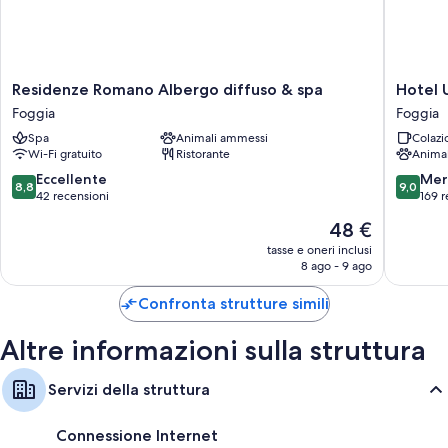
Letti aggiuntivi (a pagamento) e culle/letti per bambini (gratuiti)
Bagni con bidet e vasche o docce
TV a schermo piatto con canali digitali
Residenze
Hotel
Residenze Romano Albergo diffuso & spa
Hotel 
Pulizie giornaliere e scrivanie
Romano
Up
Foggia
Foggia
Albergo
Museu
Spa
Animali ammessi
Colazi
diffuso
-
Wi-Fi gratuito
Ristorante
Anima
&
Wellnes
spa
&
8.8
9.0
Eccellente
Mer
8,8
9,0
Foggia
Spa
su
su
42 recensioni
169 r
Foggia
10,
10,
Il
48 €
Eccellente,
Meravigl
prezzo
42
169
tasse e oneri inclusi
attuale
8 ago - 9 ago
recensioni
recensio
è
48 €
Confronta strutture simili
Altre informazioni sulla struttura
Servizi della struttura
Connessione Internet