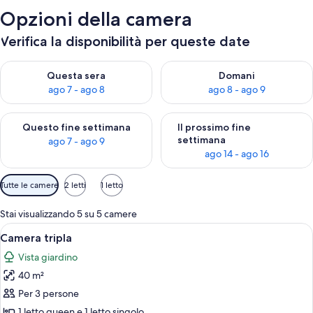
Opzioni della camera
Verifica la disponibilità per queste date
Verifica la disponibilità per questa sera, ago 7 - ago 8
Verifica la disponibilità per d
Questa sera
Domani
ago 7 - ago 8
ago 8 - ago 9
Verifica la disponibilità per questo fine settimana, ago 7 - ago
Verifica la disponibilità per il
Questo fine settimana
Il prossimo fine
settimana
ago 7 - ago 9
ago 14 - ago 16
Filtri
Tutte le camere
2 letti
1 letto
disponibili
per
Stai visualizzando 5 su 5 camere
le
Apri
Una stanza con due letti, pavimento in
1
Camera tripla
camere
tutte
Vista giardino
le
40 m²
foto
per
Per 3 persone
Camera
1 letto queen e 1 letto singolo