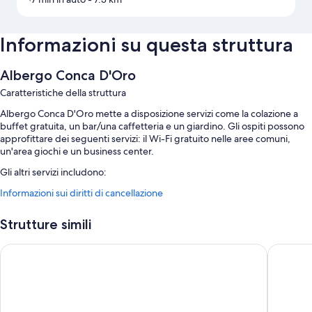
Informazioni su questa struttura
Albergo Conca D'Oro
Caratteristiche della struttura
Albergo Conca D'Oro mette a disposizione servizi come la colazione a
buffet gratuita, un bar/una caffetteria e un giardino. Gli ospiti possono
approfittare dei seguenti servizi: il Wi-Fi gratuito nelle aree comuni,
un'area giochi e un business center.
Gli altri servizi includono:
Informazioni sui diritti di cancellazione
Un parcheggio non assistito gratuito
Un distributore automatico e un angolo caffè nella hall
Strutture simili
Caratteristiche della camera
Residenze Romano Albergo diffuso & spa
Hotel Up
Tutte le camere sono decorate con stile personalizzato e includono
comodità come accappatoi, oltre a utili dotazioni come camere
insonorizzate.
Altri servizi di tutte le camere includono: