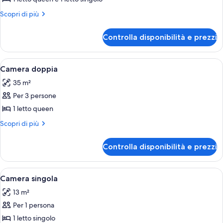
tripla
Altri
Scopri di più
dettagli
per
Controlla disponibilità e prezzi
Camera
tripla
Apri
Una camera da letto con un letto, una
2
Camera doppia
tutte
35 m²
le
Per 3 persone
foto
per
1 letto queen
Camera
Altri
Scopri di più
doppia
dettagli
per
Controlla disponibilità e prezzi
Camera
doppia
Apri
Un bagno con un lavandino bianco, un
1
Camera singola
tutte
13 m²
le
Per 1 persona
foto
per
1 letto singolo