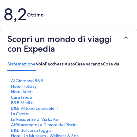
Recensioni
8,2
Ottimo
Scopri un mondo di viaggi
con Expedia
Sistemazione
Volo
Pacchetti
Auto
Case vacanza
Cose da fare
L
Al Giordano B&B
i
L
Hotel Holiday
n
i
L
Hotel Atleti
k
n
i
L
Casa Freda
c
k
n
i
L
B&B MariLù
h
c
k
n
i
L
B&B Vittorio Emanuele II
e
h
c
k
n
i
L
La Civetta
a
e
h
c
k
n
i
L
Le Residenze di Via Lo Re
p
a
e
h
c
k
n
i
L
Affittacamere Le Dimore del Riccio
r
p
a
e
h
c
k
n
i
L
B&B del corso foggia
e
r
p
a
e
h
c
k
n
i
L
Hotel Up Museum - Wellness & Spa