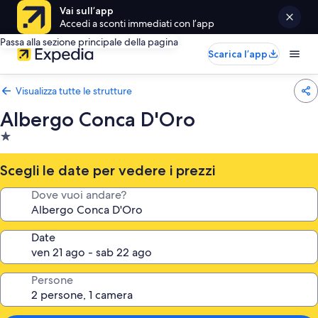
Vai sull’app
Accedi a sconti immediati con l’app
Passa alla sezione principale della pagina
Scarica l’app
Visualizza tutte le strutture
Albergo Conca D'Oro
Struttura
a
1.0
Scegli le date per vedere i prezzi
stella
Dove vuoi andare?
Date
Persone