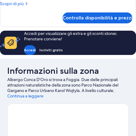
Camera
Altri
Scopri di più
con
dettagli
per
2
Controlla disponibilità e prezzi
Camera
letti
con
singoli
2
Accedi per visualizzare gli extra e gli sconti idonei.
letti
Prenotare conviene!
singoli
Accedi
Iscriviti gratis
Informazioni sulla zona
Albergo Conca D'Oro si trova a Foggia. Due delle principali
attrazioni naturalistiche della zona sono Parco Nazionale del
Gargano e Parco Urbano Karol Wojtyla. A livello culturale,
invece, spiccano Teatro Umberto Giordano e Teatro del Fuoco.
Continua a leggere
Anche Fiera di Foggia e Edicola Piazza Carmine meritano una
visita.
Vai alla guida turistica di Foggia