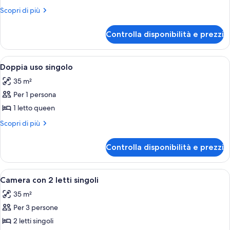
Camera
Altri
Scopri di più
singola
dettagli
per
Controlla disponibilità e prezzi
Camera
singola
Apri
Una camera da letto con un letto, una
2
Doppia uso singolo
tutte
35 m²
le
Per 1 persona
foto
per
1 letto queen
Doppia
Altri
Scopri di più
uso
dettagli
per
singolo
Controlla disponibilità e prezzi
Doppia
uso
singolo
Apri
Una camera con due letti singoli, ogn
2
Camera con 2 letti singoli
tutte
35 m²
le
Per 3 persone
foto
per
2 letti singoli