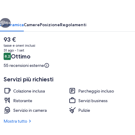
ietro
Avanti
15+
Panoramica
Camere
Posizione
Regolamenti
Il
93 €
prezzo
tasse e oneri inclusi
attuale
31 ago - 1 set
è
Recensioni
Ottimo
8,2
8,2 su 10
93 €
55 recensioni esterne
Servizi più richiesti
Terrazza/patio
Colazione inclusa
Parcheggio incluso
Ristorante
Servizi business
Servizio in camera
Pulizie
Mostra tutto