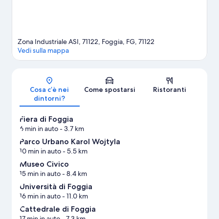
Zona Industriale ASI, 71122, Foggia, FG, 71122
Vedi sulla mappa
Mappa
Cosa c’è nei
Come spostarsi
Ristoranti
dintorni?
Fiera di Foggia
6 min in auto
- 3.7 km
Parco Urbano Karol Wojtyla
10 min in auto
- 5.5 km
Museo Civico
15 min in auto
- 8.4 km
Università di Foggia
16 min in auto
- 11.0 km
Cattedrale di Foggia
17 min in auto
- 7.3 km