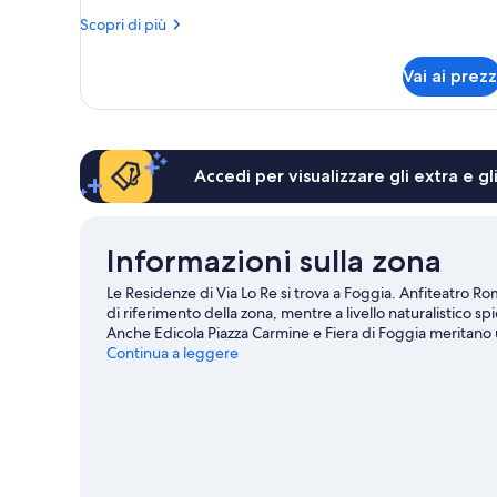
letto
Altri
Scopri di più
queen,
dettagli
per
angolo
Vai ai prezz
Monolocale,
cottura
1
(Kensington)
letto
queen,
angolo
Accedi per visualizzare gli extra e g
cottura
(Kensington)
Informazioni sulla zona
Le Residenze di Via Lo Re si trova a Foggia. Anfiteatro R
di riferimento della zona, mentre a livello naturalistico
Anche Edicola Piazza Carmine e Fiera di Foggia meritano 
Continua a leggere
Mostra altri B&B a Foggia