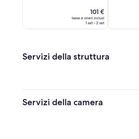
10,
10,
Ottimo,
Meraviglioso,
Il
101 €
123
62
prezzo
recensioni
recensioni
tasse e oneri inclusi
attuale
1 set - 2 set
è
101 €
Servizi della struttura
Servizi della camera