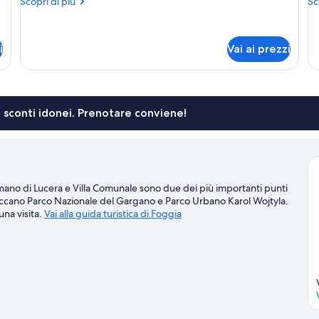
Altri
Alt
Scopri di più
Sc
(Soho)
(
dettagli
de
per
pe
Monolocale,
Mo
i
Vai ai prezzi
balcone
ba
(Soho)
(C
li sconti idonei. Prenotare conviene!
omano di Lucera e Villa Comunale sono due dei più importanti punti
 spiccano Parco Nazionale del Gargano e Parco Urbano Karol Wojtyla.
una visita.
Vai alla guida turistica di Foggia