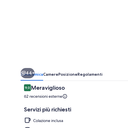
Lo
Re
44+
Panoramica
Camere
Posizione
Regolamenti
Recensioni
Meraviglioso
9,0
9,0 su 10
62 recensioni esterne
Servizi più richiesti
Colazione inclusa