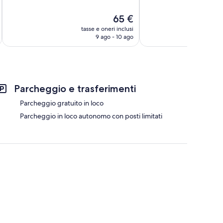
10,
10,
Ottimo,
Meraviglioso,
Il
65 €
8
86
prezzo
recensioni
recensioni
tasse e oneri inclusi
t
attuale
9 ago - 10 ago
è
65 €
Parcheggio e trasferimenti
Parcheggio gratuito in loco
Parcheggio in loco autonomo con posti limitati