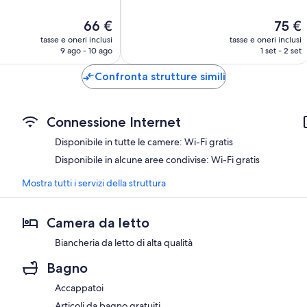
10,
Ottimo,
Il
Il
66 €
75 €
46
prezzo
prezzo
recensioni
tasse e oneri inclusi
tasse e oneri inclusi
attuale
attuale
9 ago - 10 ago
1 set - 2 set
è
è
66 €
75 €
Confronta strutture simili
Connessione Internet
Disponibile in tutte le camere: Wi-Fi gratis
Disponibile in alcune aree condivise: Wi-Fi gratis
Mostra tutti i servizi della struttura
Camera da letto
Biancheria da letto di alta qualità
Bagno
Accappatoi
Articoli da bagno gratuiti