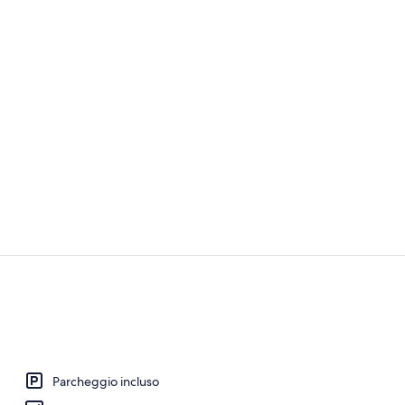
TV a schermo
Esterni
Parcheggio incluso