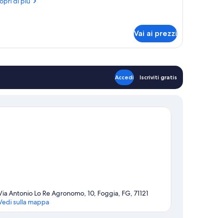
ri
opri di più
Chelsea)
ttagli
r
nolocale,
Vai ai prezzi
lcone
helsea)
Accedi
Iscriviti gratis
Via Antonio Lo Re Agronomo, 10, Foggia, FG, 71121
Vedi sulla mappa