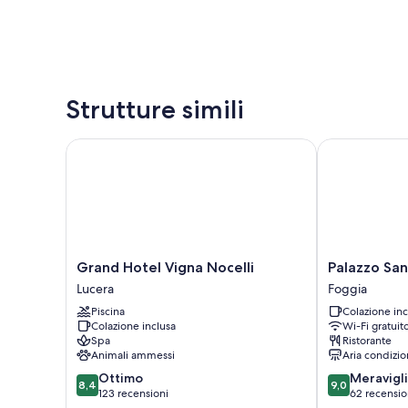
Strutture simili
Grand Hotel Vigna Nocelli
Palazzo Sant'
Grand
Palazzo
Grand Hotel Vigna Nocelli
Palazzo San
Hotel
Sant'Elena
Lucera
Foggia
Vigna
Foggia
Piscina
Colazione inc
Nocelli
Colazione inclusa
Wi-Fi gratuit
Lucera
Spa
Ristorante
Animali ammessi
Aria condizio
8.4
9.0
Ottimo
Meravigl
8,4
9,0
su
su
123 recensioni
62 recensio