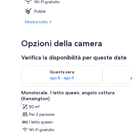
Wi-Fi gratuito
Esterni
Pulizie
Mostra tutto
Opzioni della camera
Verifica la disponibilità per queste date
Verifica la disponibilità per questa sera, ago 8 - ago
Verifica la di
Questa sera
ago 8 - ago 9
Apri
Biancheria da letto di alta qual
36
Monolocale, 1 letto queen, angolo cottura
tutte
(Kensington)
le
50 m²
foto
Per 2 persone
per
1 letto queen
Monolocale,
1
Wi-Fi gratuito