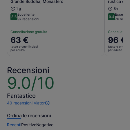
Grande Buddha, Monastero
rustica di c
1 g
8h
Eccellente
Eccezion
8.6
9.4
8.6 su 10
9.4 su 10
97 recensioni
76 recens
Cancellazione gratuita
Cancellazione
Il
63 €
Il
96 €
prezzo
prezzo
tasse e oneri inclusi
tasse e oneri in
è
è
per adulto
per adulto
63 €
96 €
per
per
adulto
adulto
Recensioni
9.0/10
9.0
su
10
Fantastico
40 recensioni Viator
40
recensioni
Ordina le recensioni
di
questa
Recenti
Positive
Negative
attività.