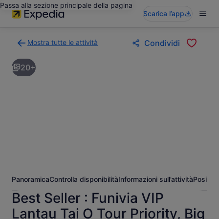
Passa alla sezione principale della pagina
Scarica l’app
Mostra tutte le attività
Condividi
Torna
alla
20+
pagina
dei
risultati
di
ricerca
delle
attività
Panoramica
Controlla disponibilità
Informazioni sull’attività
Posizio
Best Seller : Funivia VIP
Lantau Tai O Tour Priority, Big