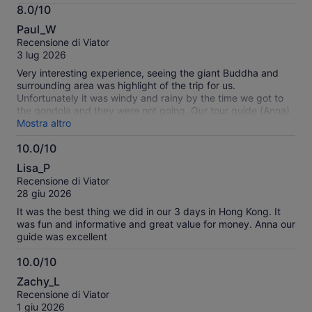
Maggiori
8.0/10
informazioni
8.0
sulle
Paul_W
su
nostre
Recensione di Viator
10
recensioni
3 lug 2026
verificate
Very interesting experience, seeing the giant Buddha and
surrounding area was highlight of the trip for us.
Unfortunately it was windy and rainy by the time we got to
the gondola and they were not going. Our tour guide (Anna)
handled the whole day admirably, getting us to see as much
Mostra altro
as possible even though the weather was bad.
10.0/10
10.0
Lisa_P
su
Recensione di Viator
10
28 giu 2026
It was the best thing we did in our 3 days in Hong Kong. It
was fun and informative and great value for money. Anna our
guide was excellent
10.0/10
10.0
Zachy_L
su
Recensione di Viator
10
1 giu 2026