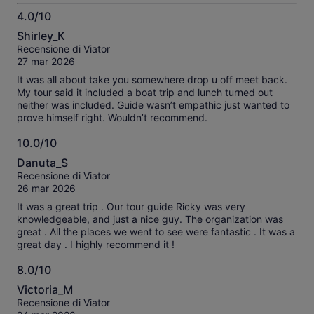
4.0/10
4.0
Shirley_K
su
Recensione di Viator
10
27 mar 2026
It was all about take you somewhere drop u off meet back.
My tour said it included a boat trip and lunch turned out
neither was included. Guide wasn’t empathic just wanted to
prove himself right. Wouldn’t recommend.
10.0/10
10.0
Danuta_S
su
Recensione di Viator
10
26 mar 2026
It was a great trip . Our tour guide Ricky was very
knowledgeable, and just a nice guy. The organization was
great . All the places we went to see were fantastic . It was a
great day . I highly recommend it !
8.0/10
8.0
Victoria_M
su
Recensione di Viator
10