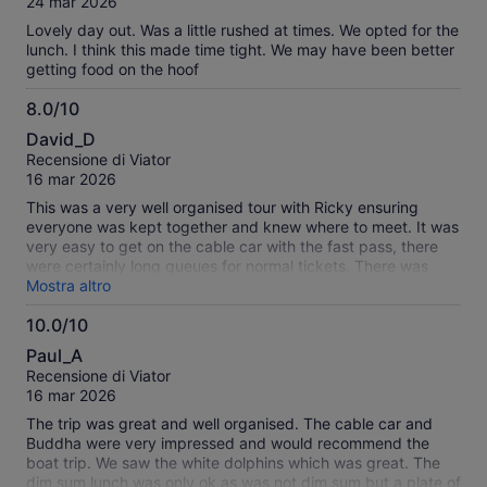
24 mar 2026
Lovely day out. Was a little rushed at times. We opted for the
lunch. I think this made time tight. We may have been better
getting food on the hoof
8.0/10
8.0
David_D
su
Recensione di Viator
10
16 mar 2026
This was a very well organised tour with Ricky ensuring
everyone was kept together and knew where to meet. It was
very easy to get on the cable car with the fast pass, there
were certainly long queues for normal tickets. There was
enough time to see everything and the transfer to the fishing
Mostra altro
village and back was very well organised. The transport
10.0/10
there and back to the Kowloon Hotel was also well organised,
10.0
however I think the instructions to get to the meeting point
Paul_A
should say that it is just off Nathan Road, not on it.
su
Recensione di Viator
10
16 mar 2026
The trip was great and well organised. The cable car and
Buddha were very impressed and would recommend the
boat trip. We saw the white dolphins which was great. The
dim sum lunch was only ok as was not dim sum but a plate of