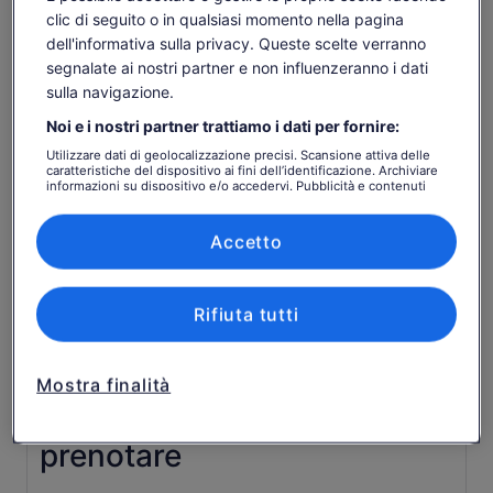
Cosa include e cosa no
scheda
clic di seguito o in qualsiasi momento nella pagina
e
quello
dell'informativa sulla privacy. Queste scelte verranno
Biglietto della funivia Ngong Ping 360 andata e
attuale
ritorno (rustico standard) con priorità di sola andata
segnalate ai nostri partner e non influenzeranno i dati
è
sulla navigazione.
Andata e ritorno Lantau e trasferimento in città
di
Noi e i nostri partner trattiamo i dati per fornire:
84 €
Veicolo con aria condizionata
per
Utilizzare dati di geolocalizzazione precisi. Scansione attiva delle
Visita alla Oriental Heritage Cultural Hall
caratteristiche del dispositivo ai fini dell’identificazione. Archiviare
adulto
informazioni su dispositivo e/o accedervi. Pubblicità e contenuti
Bus di andata e ritorno per Tai O Fishing Village
personalizzati, misurazione delle prestazioni dei contenuti e degli
annunci, ricerche sul pubblico, sviluppo di servizi.
Godetevi uno speciale pranzo vegetariano leggero
Elenco dei partner (fornitori)
Accetto
al Monastero di Po Lin (opzione LAEF)
Tutte le tasse e spese
Rifiuta tutti
Mancia facoltativa
Opzione giro in barca intorno a Stilt Houses a Tai O
(pagare direttamente in loco)
Mostra finalità
Da sapere prima di
prenotare