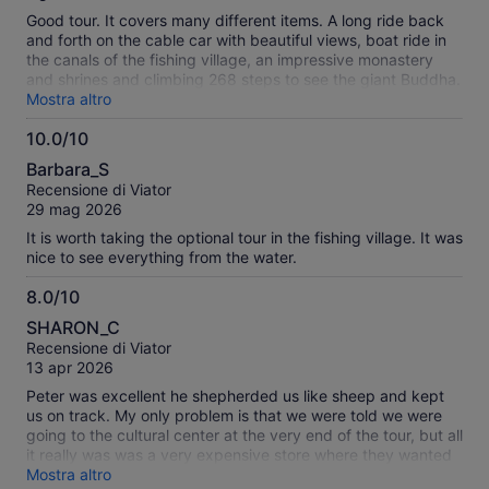
Good tour. It covers many different items. A long ride back
and forth on the cable car with beautiful views, boat ride in
the canals of the fishing village, an impressive monastery
and shrines and climbing 268 steps to see the giant Buddha.
A long hot day, but really worth the effort. Highly
Mostra altro
recommend.
10.0/10
10.0
Barbara_S
su
Recensione di Viator
10
29 mag 2026
It is worth taking the optional tour in the fishing village. It was
nice to see everything from the water.
8.0/10
8.0
SHARON_C
su
Recensione di Viator
10
13 apr 2026
Peter was excellent he shepherded us like sheep and kept
us on track. My only problem is that we were told we were
going to the cultural center at the very end of the tour, but all
it really was was a very expensive store where they wanted
us to buy very expensive jewelry
Mostra altro