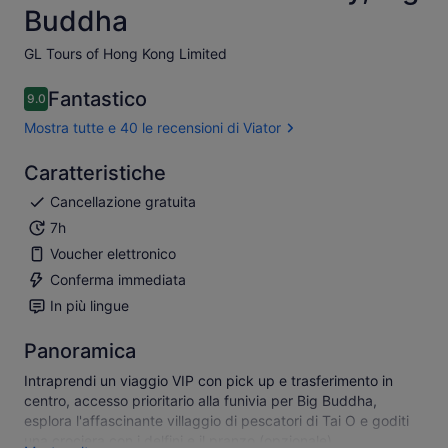
Buddha
GL Tours of Hong Kong Limited​
Fantastico
9.0
9.0 su 10
Mostra tutte e 40 le recensioni di Viator
Caratteristiche
Cancellazione gratuita
7h
Voucher elettronico
Conferma immediata
In più lingue
Panoramica
Intraprendi un viaggio VIP con pick up e trasferimento in
centro, accesso prioritario alla funivia per Big Buddha,
esplora l'affascinante villaggio di pescatori di Tai O e goditi
una crociera con i delfini e il pranzo (opzionale)