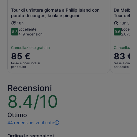
Tour di un'intera giornata a Phillip Island con
Da Melbour
Apertura in una nuova scheda
parata di canguri, koala e pinguini
Tour della 
10h
13h 30m
Eccellente
Eccezion
8.8
9.6
8.8 su 10
9.6 su 10
419 recensioni
2.073 re
Cancellazione gratuita
Cancellazione
Il
85 €
Il
83 €
prezzo
prezzo
tasse e oneri inclusi
tasse e oneri in
è
è
per adulto
per adulto
85 €
83 €
per
per
adulto
adulto
Recensioni
8.4/10
8.4
su
10
Ottimo
44 recensioni verificate
44
recensioni
Ordina le recensioni
di