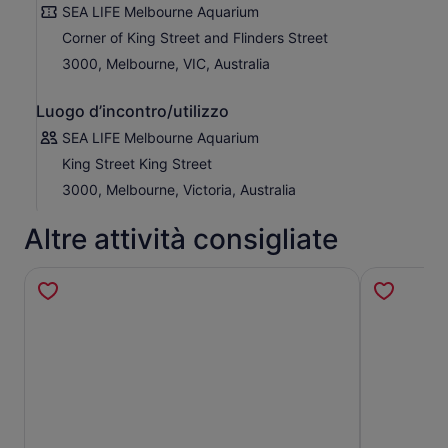
SEA LIFE Melbourne Aquarium
L'Oceanario da 2,2 milioni di litri ospita alcune tra le
Corner of King Street and Flinders Street
creature marine più incredibili al mondo. Preparati a
immergerti in un'avventura nelle profondità dell'oceano,
3000, Melbourne, VIC, Australia
dove incredibili animali, tra cui pesci sega, squali pinna
nera, sinuose razze e un enorme squalo toro nuotano tra
Luogo d’incontro/utilizzo
queste meraviglie sottomarine.
SEA LIFE Melbourne Aquarium
With incredible animal displays, immersive activities and
King Street King Street
expert keeper presentations, SEA LIFE Melbourne
i
s
sureto inspire love for the oceans.
3000, Melbourne, Victoria, Australia
Altre attività consigliate