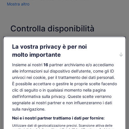
Mostra altro
Controlla disponibilità
Cambia date
Cambia
La vostra privacy è per noi
date
gio 6 ago
ven 7 ago
sab 8 ago
dom 9 ago
lun 
molto importante
-
29 €
29 €
29 €
2
Insieme ai nostri
16
partner archiviamo e/o accediamo
I contenuti di questa pagina possono essere stati
alle informazioni sul dispositivo dell'utente, come gli ID
tradotti automaticamente.
Il
24 €
univoci nei cookie, per il trattamento dei dati personali.
Visualizza il testo originale (in inglese)
Vai ai biglietti
prezzo
È possibile accettare o gestire le proprie scelte facendo
tasse e oneri inclusi
Apertur
Comunicaci la tua opinione su questa traduzione
è
per adulto
clic di seguito o in qualsiasi momento nella pagina
in
24 €
dell'informativa sulla privacy. Queste scelte verranno
una
Cosa include e cosa no
per
nuova
segnalate ai nostri partner e non influenzeranno i dati
adulto
scheda
sulla navigazione.
Ingresso al SEA LIFE Aquarium di Melbourne
Noi e i nostri partner trattiamo i dati per fornire:
Da sapere prima di
Utilizzare dati di geolocalizzazione precisi. Scansione attiva delle