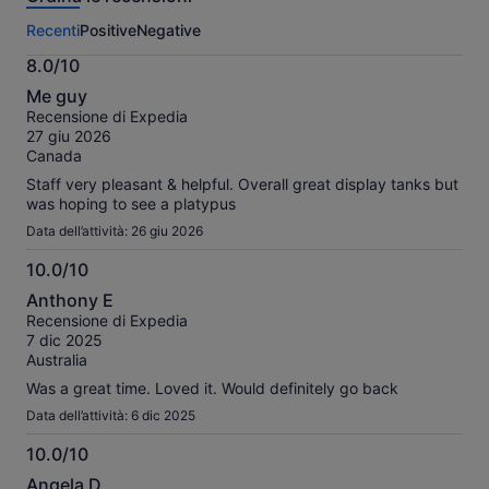
questa
Recenti
Positive
Negative
attività.
Maggiori
8.0/10
informazioni
8.0
sulle
Me guy
su
nostre
Recensione di Expedia
10
recensioni
27 giu 2026
verificate
Canada
Staff very pleasant & helpful. Overall great display tanks but
was hoping to see a platypus
Data dell’attività: 26 giu 2026
10.0/10
10.0
Anthony E
su
Recensione di Expedia
10
7 dic 2025
Australia
Was a great time. Loved it. Would definitely go back
Data dell’attività: 6 dic 2025
10.0/10
10.0
Angela D