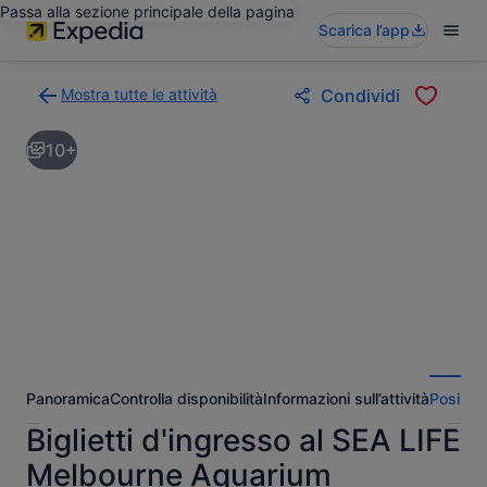
Passa alla sezione principale della pagina
Scarica l’app
Mostra tutte le attività
Condividi
Torna
alla
10+
pagina
dei
risultati
di
ricerca
delle
attività
Panoramica
Controlla disponibilità
Informazioni sull’attività
Posizio
Biglietti d'ingresso al SEA LIFE
Melbourne Aquarium