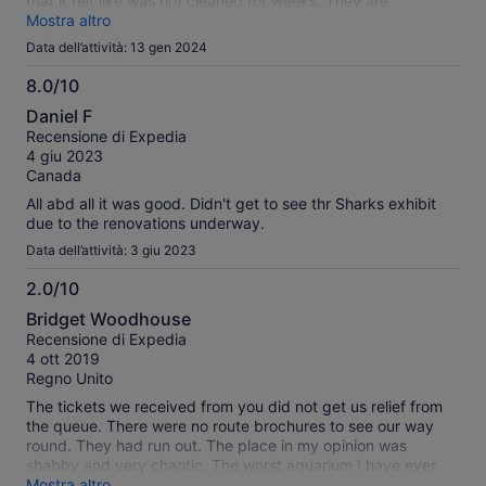
that it felt like was not cleaned for weeks. They are
promoting saying they upgraded but felt like paying extra
Mostra altro
money for a downgraded experience. Anyone who went to
Data dell’attività: 13 gen 2024
other aquariums will sure say that this is probably the
poorest among the lot. Not recommended. Complete waste
8.0/10
of money.
8.0
Daniel F
su
Recensione di Expedia
10
4 giu 2023
Canada
All abd all it was good. Didn't get to see thr Sharks exhibit
due to the renovations underway.
Data dell’attività: 3 giu 2023
2.0/10
2.0
Bridget Woodhouse
su
Recensione di Expedia
10
4 ott 2019
Regno Unito
The tickets we received from you did not get us relief from
the queue. There were no route brochures to see our way
round. They had run out. The place in my opinion was
shabby and very chaotic. The worst aquarium I have ever
visited.
Mostra altro