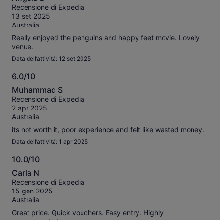
su
Recensione di Expedia
10
13 set 2025
Australia
Really enjoyed the penguins and happy feet movie. Lovely
venue.
Data dell’attività: 12 set 2025
6.0/10
6.0
Muhammad S
su
Recensione di Expedia
10
2 apr 2025
Australia
its not worth it, poor experience and felt like wasted money.
Data dell’attività: 1 apr 2025
10.0/10
10.0
Carla N
su
Recensione di Expedia
10
15 gen 2025
Australia
Great price. Quick vouchers. Easy entry. Highly