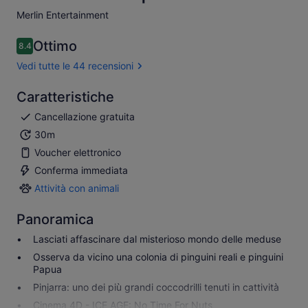
Merlin Entertainment ​
Ottimo
8.4
8.4 su 10
Vedi tutte le 44 recensioni
Caratteristiche
Cancellazione gratuita
30m
Voucher elettronico
Conferma immediata
Attività con animali
Attività
con
Panoramica
animali
Lasciati affascinare dal misterioso mondo delle meduse
Osserva da vicino una colonia di pinguini reali e pinguini
Papua
Pinjarra: uno dei più grandi coccodrilli tenuti in cattività
Cinema 4D - ICE AGE: No Time For Nuts