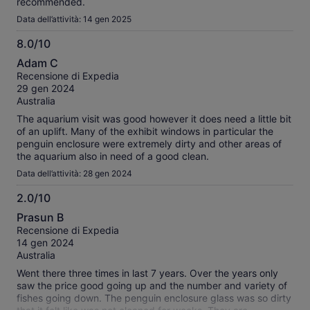
recommended.
Data dell’attività: 14 gen 2025
8.0/10
8.0
Adam C
su
Recensione di Expedia
10
29 gen 2024
Australia
The aquarium visit was good however it does need a little bit
of an uplift. Many of the exhibit windows in particular the
penguin enclosure were extremely dirty and other areas of
the aquarium also in need of a good clean.
Data dell’attività: 28 gen 2024
2.0/10
2.0
Prasun B
su
Recensione di Expedia
10
14 gen 2024
Australia
Went there three times in last 7 years. Over the years only
saw the price good going up and the number and variety of
fishes going down. The penguin enclosure glass was so dirty