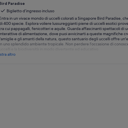
Bird Paradise
Biglietto d’ingresso incluso
Entra in un vivace mondo di uccelli colorati a Singapore Bird Paradise, che
di 400 specie. Esplora voliere lussureggianti piene di uccelli esotici prov
tra cui pappagalli, fenicotteri e aquile. Guarda affascinanti spettacoli di uc
interattive di alimentazione, dove puoi avvicinarti a queste magnifiche cr
famiglie e gli amanti della natura, questo santuario degli uccelli offre un
in uno splendido ambiente tropicale. Non perdere l’occasione di conosce
uccelli e la biodiversità in modo divertente ed educativo.
tra altro