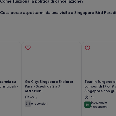
Come funziona la politica di cancellazione?
Cosa posso aspettarmi da una visita a Singapore Bird Parad
parmia su
Go City: Singapore Explorer
Tour in furgone d
rincipali -
Pass - Scegli da 2 a 7
Lumpur di 17 o 19 
attrazioni
Singapore con gui
tura in una nuova scheda
Apertura in una nuova scheda
Ap
60 g
18h
Eccezionale
6.4
6 recensioni
10
6.4 su 10
10 su 10
7 recensioni