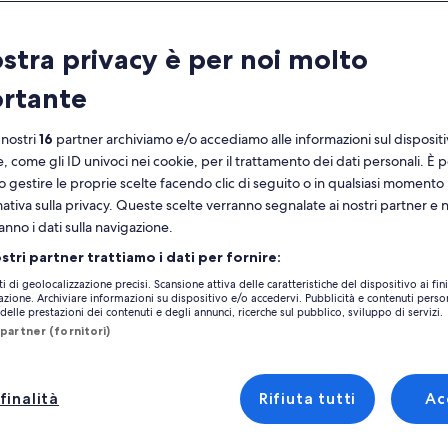
ratteristiche
ostra privacy è per noi molto
Cancellazione
4h
gratuita
rtante
Voucher elettronico
Conferma
immediata
 nostri
16
partner archiviamo e/o accediamo alle informazioni sul disposit
e, come gli ID univoci nei cookie, per il trattamento dei dati personali. È p
noramica
Vedi 
o gestire le proprie scelte facendo clic di seguito o in qualsiasi momento
mativa sulla privacy. Queste scelte verranno segnalate ai nostri partner e 
pri un mondo mozzafiato di vivace vita
anno i dati sulla navigazione.
fauna con i tuoi biglietti Singapore Bird
Luogo dell’attività
adise. Passeggia attraverso splendide voliere
ostri partner trattiamo i dati per fornire:
Bird Paradise
mmira oltre 5.000 uccelli di 400 specie
tra altro
ti di geolocalizzazione precisi. Scansione attiva delle caratteristiche del dispositivo ai fini
che, tra cui fenicotteri, pappagalli e rapaci.
20 Mandai Lake R
cazione. Archiviare informazioni su dispositivo e/o accedervi. Pubblicità e contenuti person
iti emozionanti spettacoli di uccelli e ottieni la
elle prestazioni dei contenuti e degli annunci, ricerche sul pubblico, sviluppo di servizi.
729825, Singapor
sibilità di nutrire alcuni degli uccelli durante le
partner (fornitori)
Luogo d’incontro/u
sioni interattive. Questo paradiso tropicale è
fetto per le famiglie e chiunque ami la natura,
Bird Paradise
rendo un'esperienza divertente ma educativa.
finalità
Rifiuta tutti
Ac
20 Mandai Lake R
pri l'importanza della conservazione degli
729825, Singapor
elli mentre sei circondato dalla bellezza di