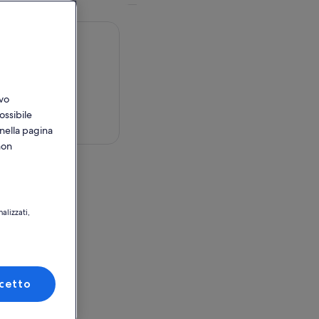
ivo
ossibile
sulla mappa
 nella pagina
non
oad
alizzati,
e, Singapore
tilizzo
cetto
oad
e, Singapore