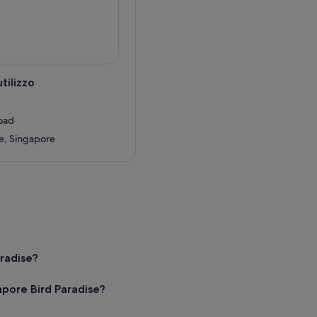
tilizzo
oad
e, Singapore
?
aradise?
apore Bird Paradise?