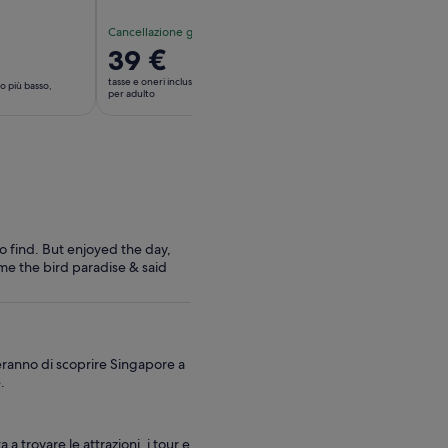
Cancellazione gratuita
Cancellazione gratui
Il
39 €
Il
73 €
prezzo
prezzo
tasse e oneri inclusi
tasse e oneri inclusi
o più basso,
è
è
per adulto
per adulto
39 €
73 €
per
per
adulto
adulto
 find. But enjoyed the day,
e the bird paradise & said
teranno di scoprire Singapore a
.
a trovare le attrazioni, i tour e