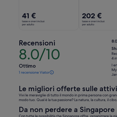
Il
41 €
Il
202 €
prezzo
prezzo
tasse e oneri inclusi
tasse e oneri inclusi
è
è
per adulto
per adulto
41 €
202 €
per
per
Recensioni
adulto
adulto
8.
8.
8.0/10
Sh
8.0
su
Rec
su
10
4 
10
Ottimo
I e
My 
1 recensione Viator
Una
Jar
recensione
di
Le migliori offerte sulle attiv
questa
attività.
Vivi le meraviglie di tutto il mondo in prima persona con gran
Maggiori
modo tuo. Qual è la tua passione? La natura, la cultura, il cib
informazioni
sulle
Da non perdere a Singapore
nostre
Con tutte le possibilità che Singapore offre, organizzare la gio
recensioni