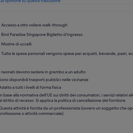
Apertura
tua opinione su questa traduzione
in
una
nuova
scheda
Accesso a otto voliere walk-through
Bird Paradise Singapore Biglietto d'ingresso
Mostre di uccelli
Tutte le spese personali vengono spese per acquisti, bevande, pasti, ecc
I neonati devono sedere in grembo a un adulto
Sono disponibili trasporti pubblici nelle vicinanze
Adatto a tutti i livelli di forma fisica
In base alla normativa dell’UE sui diritti dei consumatori, i servizi relativi a
al diritto di recesso. Si applica la politica di cancellazione del fornitore.
Questa attività è fornita da un professionista (ovvero un soggetto che op
professione o attività commerciale).