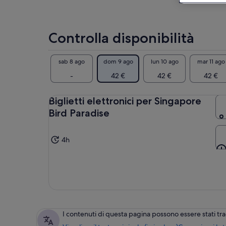
que
Pun
Inc
Controlla disponibilità
Esp
Ass
par
sab 8 ago
dom 9 ago
lun 10 ago
mar 11 ago
Ott
-
42 €
42 €
42 €
bam
Sco
un 
Biglietti elettronici per Singapore
Bird Paradise
4h
I contenuti di questa pagina possono essere stati t