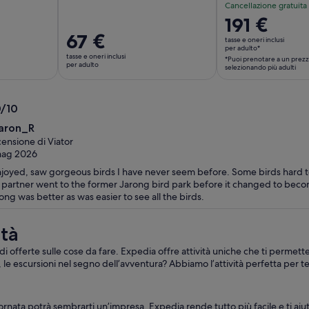
Cancellazione gratuita
Il
191 €
prezzo
Il
67 €
tasse e oneri inclusi
è
per adulto*
prezzo
tasse e oneri inclusi
*Puoi prenotare a un prezz
191 €
è
per adulto
selezionando più adulti
per
67 €
adulto*
per
*Puoi
0/10
adulto
prenotare
0
aron_R
a
ensione di Viator
un
mag 2026
prezzo
njoyed, saw gorgeous birds I have never seem before. Some birds hard to
più
partner went to the former Jarong bird park before it changed to becom
basso,
ong was better as was easier to see all the birds.
selezionando
più
ità
adulti
di offerte sulle cose da fare. Expedia offre attività uniche che ti permet
o, le escursioni nel segno dell’avventura? Abbiamo l’attività perfetta per te
rnata potrà sembrarti un’impresa. Expedia rende tutto più facile e ti aiuta 