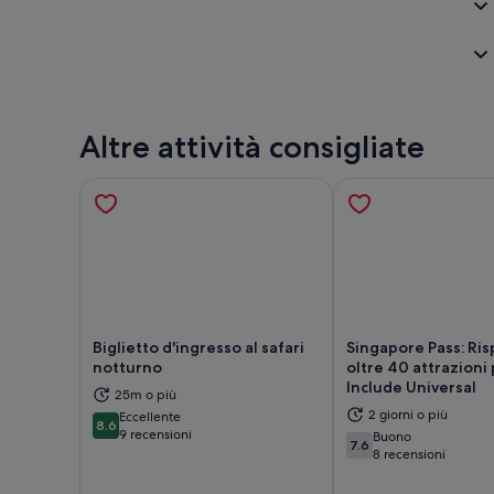
Altre attività consigliate
Biglietto d'ingresso al safari
Singapore Pass: Ris
notturno
oltre 40 attrazioni p
Include Universal
25m o più
Apertura in una nuova scheda
Aper
2 giorni o più
Eccellente
8.6
8.6 su 10
9 recensioni
Buono
7.6
7.6 su 10
8 recensioni