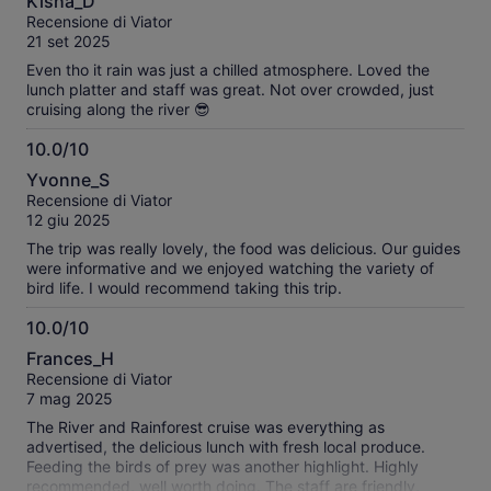
Kisha_D
all trades" and attended to the repairs with no fuss and the
su
Recensione di Viator
patrons all clapped when we were back under way. I would
10
21 set 2025
also like to point out the booking experience was easy and
SMS communications were excellent, but, there was some
Even tho it rain was just a chilled atmosphere. Loved the
confusion around whether the departure time was Qld or
lunch platter and staff was great. Not over crowded, just
NSW time. Overall, I would recommend this tour, allow
cruising along the river 😎
around three hours.
10.0/10
10.0
Yvonne_S
su
Recensione di Viator
10
12 giu 2025
The trip was really lovely, the food was delicious. Our guides
were informative and we enjoyed watching the variety of
bird life. I would recommend taking this trip.
10.0/10
10.0
Frances_H
su
Recensione di Viator
10
7 mag 2025
The River and Rainforest cruise was everything as
advertised, the delicious lunch with fresh local produce.
Feeding the birds of prey was another highlight. Highly
recommended, well worth doing. The staff are friendly,