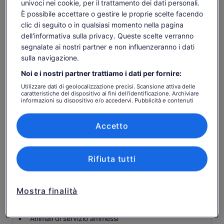
univoci nei cookie, per il trattamento dei dati personali.
bar con licenza completa a bordo
È possibile accettare o gestire le proprie scelte facendo
caffè a stantuffo, tè e torte locali
clic di seguito o in qualsiasi momento nella pagina
viste incredibili e opportunità fotografiche del
dell'informativa sulla privacy. Queste scelte verranno
bellissimo paesaggio naturale del fiume e della valle
segnalate ai nostri partner e non influenzeranno i dati
Tweed
sulla navigazione.
Captains commento a 5 stelle sulla regione del fiume
Noi e i nostri partner trattiamo i dati per fornire:
Tweed
Utilizzare dati di geolocalizzazione precisi. Scansione attiva delle
Tour escort / host
caratteristiche del dispositivo ai fini dell’identificazione. Archiviare
informazioni su dispositivo e/o accedervi. Pubblicità e contenuti
Bevande alcoliche (disponibili per l'acquisto)
personalizzati, misurazione delle prestazioni dei contenuti e degli
annunci, ricerche sul pubblico, sviluppo di servizi.
Bevande (disponibili per l'acquisto)
Elenco dei partner (fornitori)
Accetto
Da sapere prima di
prenotare
Rifiuta tutti
Accessibile in sedia a rotelle
Mostra finalità
I neonati e i bambini piccoli possono essere portati in
carrozzina o passeggino
Animali di servizio ammessi