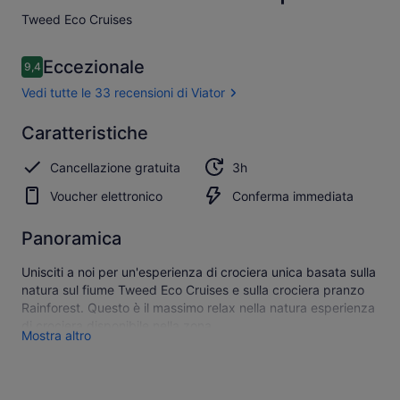
Tweed Eco Cruises​
Recensioni
Eccezionale
9,4
9,4 su 10
Vedi tutte le 33 recensioni di Viator
Eccezionale
Caratteristiche
9.4
9.4 su 10
Mostra
Cancellazione gratuita
3h
tutte e 33
le
Voucher elettronico
Conferma immediata
recensioni
di Viator
Panoramica
Unisciti a noi per un'esperienza di crociera unica basata sulla
natura sul fiume Tweed Eco Cruises e sulla crociera pranzo
Rainforest. Questo è il massimo relax nella natura esperienza
di crociera disponibile nella zona.
Mostra altro
Unisciti a noi in una magica crociera pranzo di 3 ore sul fiume
Tweed, nei fiumi settentrionali del NSW Australia .
Godetevi il tè del mattino e il pranzo di provenienza locale,