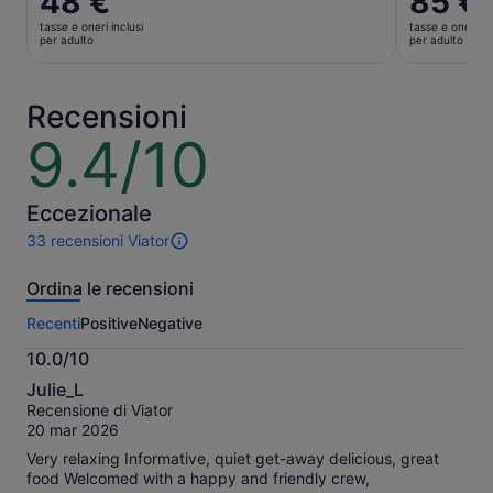
48 €
85 €
prezzo
prezzo
tasse e oneri inclusi
tasse e oneri in
è
è
per adulto
per adulto
48 €
85 €
per
per
adulto
adulto
Recensioni
9.4/10
9.4
su
10
Eccezionale
33 recensioni Viator
33
recensioni
Ordina le recensioni
di
questa
Recenti
Positive
Negative
attività.
Maggiori
10.0/10
informazioni
10.0
sulle
Julie_L
su
nostre
Recensione di Viator
10
recensioni
20 mar 2026
verificate
Very relaxing Informative, quiet get-away delicious, great
food Welcomed with a happy and friendly crew,