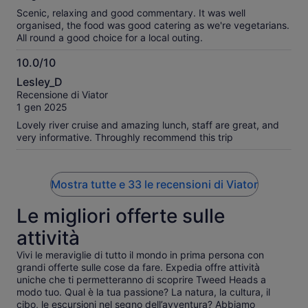
Scenic, relaxing and good commentary. It was well
organised, the food was good catering as we're vegetarians.
All round a good choice for a local outing.
10.0/10
10.0
Lesley_D
su
Recensione di Viator
10
1 gen 2025
Lovely river cruise and amazing lunch, staff are great, and
very informative. Throughly recommend this trip
Mostra tutte e 33 le recensioni di Viator
Le migliori offerte sulle
attività
Vivi le meraviglie di tutto il mondo in prima persona con
grandi offerte sulle cose da fare. Expedia offre attività
uniche che ti permetteranno di scoprire Tweed Heads a
modo tuo. Qual è la tua passione? La natura, la cultura, il
cibo, le escursioni nel segno dell’avventura? Abbiamo