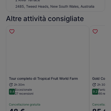
2485, Tweed Heads, New South Wales, Australia
Altre attività consigliate
Apertura in una nuova scheda
Tour completo di Tropical Fruit World Farm
Gold Coast:
2h 30m
2h 30m
Eccezionale
Fantasti
9.4
9.2
9.4 su 10
9.2 su 10
27 recensioni
46 recen
Cancellazione gratuita
Cancellazione
Il
Il