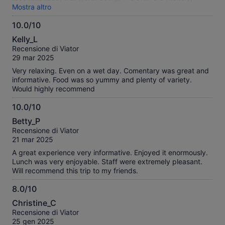
efficient and expert at what they do.
Mostra altro
10.0/10
10.0
Kelly_L
su
Recensione di Viator
10
29 mar 2025
Very relaxing. Even on a wet day. Comentary was great and
informative. Food was so yummy and plenty of variety.
Would highly recommend
10.0/10
10.0
Betty_P
su
Recensione di Viator
10
21 mar 2025
A great experience very informative. Enjoyed it enormously.
Lunch was very enjoyable. Staff were extremely pleasant.
Will recommend this trip to my friends.
8.0/10
8.0
Christine_C
su
Recensione di Viator
10
25 gen 2025