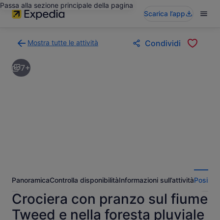
Passa alla sezione principale della pagina
Scarica l’app
Mostra tutte le attività
Condividi
Torna
alla
7+
pagina
dei
risultati
di
ricerca
delle
attività
Panoramica
Controlla disponibilità
Informazioni sull’attività
Posizio
Crociera con pranzo sul fiume
Tweed e nella foresta pluviale