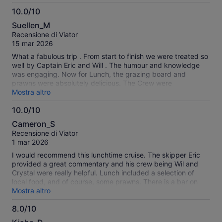
10.0/10
10.0
Suellen_M
su
Recensione di Viator
10
15 mar 2026
What a fabulous trip . From start to finish we were treated so
well by Captain Eric and Will . The humour and knowledge
was engaging. Now for Lunch, the grazing board and
prawns were absolutely delicious. The Crew were
professional, hospitable and so friendly - nothing was too
Mostra altro
much for them. We would highly recommend.
10.0/10
10.0
Cameron_S
su
Recensione di Viator
10
1 mar 2026
I would recommend this lunchtime cruise. The skipper Eric
provided a great commentary and his crew being Wil and
Crystal were really helpful. Lunch included a selection of
local food, and of course, some prawns. There is a bar on
board wherein you can purchase drinks. The only hiccup
Mostra altro
was a belt which broke on the engine which resulted in the
8.0/10
boat being anchored for a short time whist the skipper
8.0
attended to the repairs. However, the skipper was a "jack of